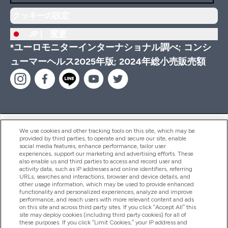
クッキーの設定
JP |
変更
*ユーロモニターインターナショナル調べ; コンシ
ューマーヘルス2025年版; 2024年総小売販売額
ヘルプ＆ガイド
We use cookies and other tracking tools on this site, which may be
provided by third parties, to operate and secure our site, enable
social media features, enhance performance, tailor user
experiences, support our marketing and advertising efforts. These
also enable us and third parties to access and record user and
商品について
activity data, such as IP addresses and online identifiers, referring
URLs, searches and interactions, browser and device details, and
other usage information, which may be used to provide enhanced
functionality and personalized experiences, analyze and improve
会社概要
performance, and reach users with more relevant content and ads
on this site and across third party sites. If you click “Accept All” this
site may deploy cookies (including third party cookies) for all of
these purposes. If you click “Limit Cookies,” your IP address and