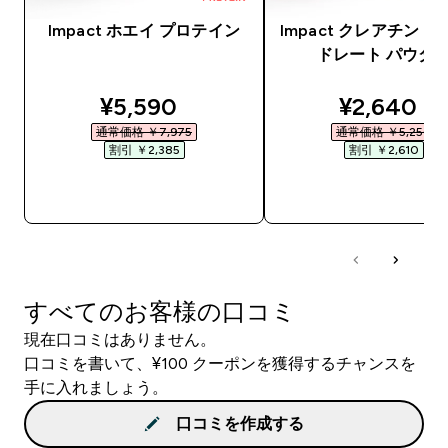
Impact ホエイ プロテイン
Impact クレアチン 
ドレート パウダ
discounted price
discounte
¥5,590‎
¥2,640‎
通常価格 ￥7,975‎
通常価格 ￥5,250‎
割引 ￥2,385‎
割引 ￥2,610‎
今すぐ購入
今すぐ購入
すべてのお客様の口コミ
現在口コミはありません。
口コミを書いて、¥100 クーポンを獲得するチャンスを
手に入れましょう。
口コミを作成する