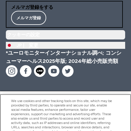
メルマガ登録をする
メルマガ登録
クッキーの設定
JP |
変更
*ユーロモニターインターナショナル調べ; コンシ
ューマーヘルス2025年版; 2024年総小売販売額
ヘルプ＆ガイド
We use cookies and other tracking tools on this site, which may be
provided by third parties, to operate and secure our site, enable
social media features, enhance performance, tailor user
experiences, support our marketing and advertising efforts. These
also enable us and third parties to access and record user and
商品について
activity data, such as IP addresses and online identifiers, referring
URLs, searches and interactions, browser and device details, and