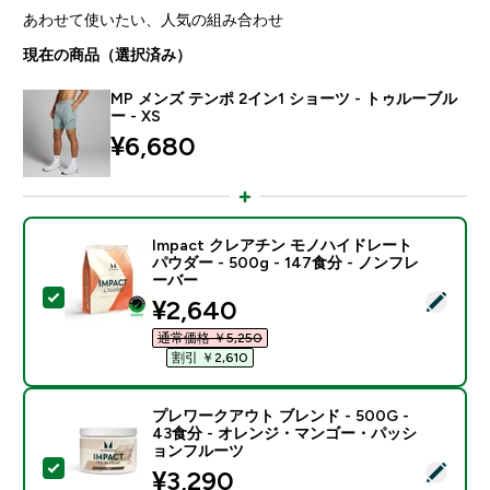
あわせて使いたい、人気の組み合わせ
現在の商品（選択済み）
MP メンズ テンポ 2イン1 ショーツ - トゥルーブル
ー - XS
¥6,680‎
Impact クレアチン モノハイドレート
パウダー - 500g - 147食分 - ノンフレ
ーバー
この商品を選択 - Impact クレアチン モノハイドレート パ
discounted price
¥2,640‎
通常価格 ￥5,250‎
割引 ￥2,610‎
プレワークアウト ブレンド - 500G -
43食分 - オレンジ・マンゴー・パッシ
ョンフルーツ
この商品を選択 - プレワークアウト ブレンド - 500G
discounted price
¥3,290‎