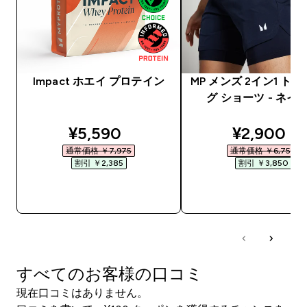
Impact ホエイ プロテイン
MP メンズ 2イン1 ト
グ ショーツ - ネイ
discounted price
discounte
¥5,590‎
¥2,900‎
通常価格 ￥7,975‎
通常価格 ￥6,750‎
割引 ￥2,385‎
割引 ￥3,850‎
今すぐ購入
今すぐ購入
すべてのお客様の口コミ
現在口コミはありません。