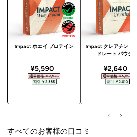
Impact ホエイ プロテイン
Impact クレアチン 
ドレート パウダ
discounted price
discounte
¥5,590‎
¥2,640‎
通常価格 ￥7,975‎
通常価格 ￥5,250‎
割引 ￥2,385‎
割引 ￥2,610‎
今すぐ購入
今すぐ購入
すべてのお客様の口コミ