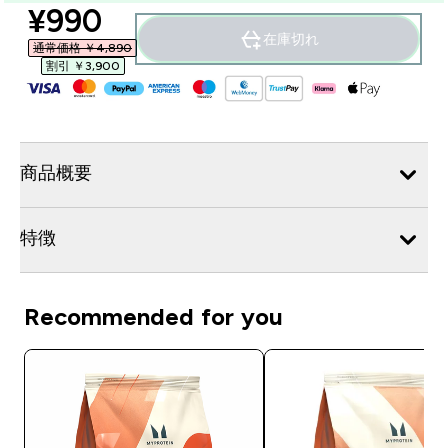
discounted price
¥990‎
在庫切れ
通常価格 ￥4,890‎
割引 ￥3,900‎
商品概要
特徴
Recommended for you