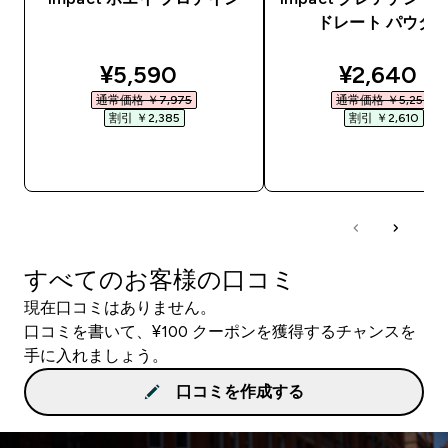
ドレート パウダ
discounted price
discounte
¥5,590‎
¥2,640‎
通常価格 ￥7,975‎
通常価格 ￥5,250‎
割引 ￥2,385‎
割引 ￥2,610‎
今すぐ購入
今すぐ購入
すべてのお客様の口コミ
現在口コミはありません。
口コミを書いて、¥100 クーポンを獲得するチャンスを
手に入れましょう。
口コミを作成する