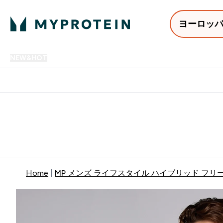
ヨーロッ
NEW&HOT
プロテイン
アミノ酸
サプリメント
プロテ
Enter NEW&HOT submenu
Enter プロテイン submenu
Enter アミノ酸 submenu
Enter サ
⌄
⌄
⌄
⌄
12,000円以上購入で送料無
Home
MP メンズ ライフスタイル ハイブリッド フリー