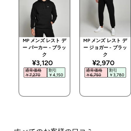
チン
MP メンズ レスト デ
MP メンズ レスト デ
 パ
ー パーカー - ブラッ
ー ジョガー - ブラッ
ク
ク
ed price
discounted price
discounted 
¥3,120‎
¥2,970‎
通常価格
割引
通常価格
割引
0‎
￥7,270‎
￥4,150‎
￥6,750‎
￥3,780‎
今すぐ購入
今すぐ購入