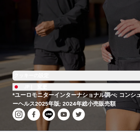
クッキーの設定
JP |
変更
*ユーロモニターインターナショナル調べ; コンシ
ーヘルス2025年版; 2024年総小売販売額