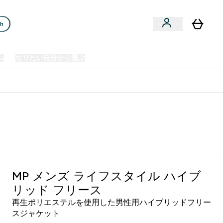
ch
ム
なりたい自分から選ぶ
クリアランスセール
日本製造商品
u
Enter プレミアム submenu
Enter なりたい自分から選ぶ submenu
En
⌄
⌄
⌄
欧州スポーツ栄養No.1ブランド*
MP メンズ ライフスタイル ハイブ
リッド フリース
再生ポリエステルを使用した男性用ハイブリッドフリー
スジャケット