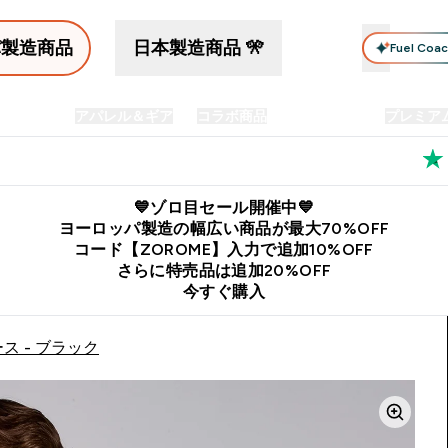
パ製造商品
日本製造商品 🎌
Fuel Coa
イン食品
アパレル＆ギア
コラボ商品
セット商品
プレミア
プリメント submenu
Enter プロテイン食品 submenu
Enter アパレル＆ギア submenu
Enter コラボ商品 submen
⌄
⌄
⌄
料
公式LINE追加で最新お得情報をゲット
公式アプリはこちら
💙ゾロ目セール開催中💙
ヨーロッパ製造の幅広い商品が最大70%OFF
コード【ZOROME】入力で追加10%OFF
さらに特売品は追加20%OFF
今すぐ購入
ス - ブラック