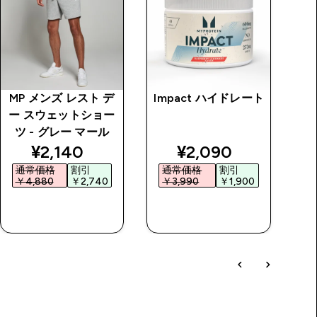
MP メンズ レスト デ
Impact ハイドレート
I
ー スウェットショー
ツ - グレー マール
price
discounted price
discounted price
¥2,140‎
¥2,090‎
通常価格
割引
通常価格
割引
￥4,880‎
￥2,740‎
￥3,990‎
￥1,900‎
￥
今すぐ購入
今すぐ購入