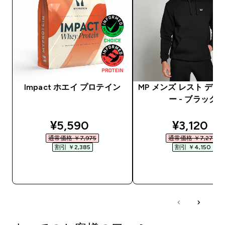
Impact ホエイ プロテイン
MP メンズ レスト デー
ー - ブラック
discounted price
discounte
¥5,590‎
¥3,120‎
通常価格 ￥7,975‎
通常価格 ￥7,270‎
割引 ￥2,385‎
割引 ￥4,150‎
今すぐ購入
今すぐ購入