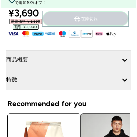
で追加10%オフ！
discounted price
¥3,690‎
在庫切れ
通常価格 ￥6,590‎
割引 ￥2,900‎
商品概要
特徴
Recommended for you