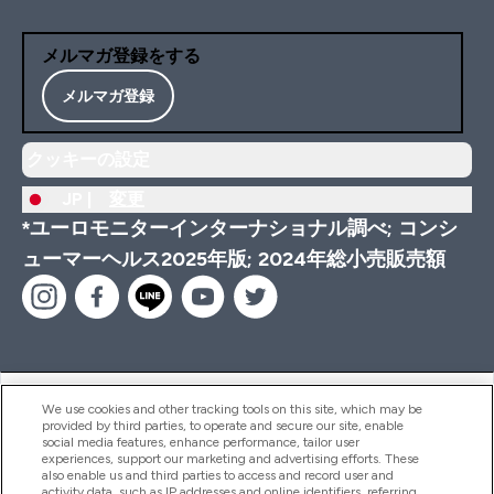
メルマガ登録をする
メルマガ登録
クッキーの設定
JP |
変更
*ユーロモニターインターナショナル調べ; コンシ
ューマーヘルス2025年版; 2024年総小売販売額
ヘルプ＆ガイド
We use cookies and other tracking tools on this site, which may be
provided by third parties, to operate and secure our site, enable
social media features, enhance performance, tailor user
experiences, support our marketing and advertising efforts. These
also enable us and third parties to access and record user and
商品について
activity data, such as IP addresses and online identifiers, referring