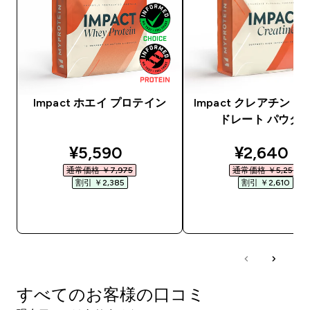
Impact ホエイ プロテイン
Impact クレアチン 
ドレート パウダ
discounted price
discounte
¥5,590‎
¥2,640‎
通常価格 ￥7,975‎
通常価格 ￥5,250‎
割引 ￥2,385‎
割引 ￥2,610‎
今すぐ購入
今すぐ購入
すべてのお客様の口コミ