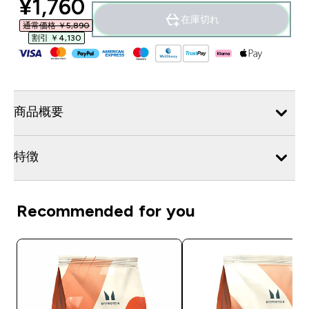
discounted price
¥1,760‎
在庫切れ
通常価格 ￥5,890‎
割引 ￥4,130‎
商品概要
特徴
Recommended for you