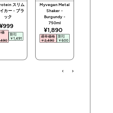
rotein スリム
Myvegan Metal
マイプロテイ
イカー - ブラ
Shaker -
Hyrox リサイ
ック
Burgundy -
メタル シェイ
750ml
- ブラック
discounted price
¥999‎
ce
discounted price
¥1,890‎
常価
割引
通常価格
割引
¥3,490‎
￥1,491‎
490‎
￥2,490‎
￥600‎
今すぐ購
今すぐ購
今すぐ購
入
入
入