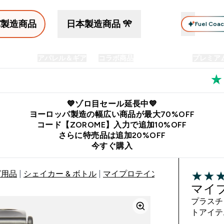
パ製造商品
日本製造商品 🎌
Fuel Coa
イン食品
アパレル＆ギア
コラボ商品
セット商品
プレミア
プリメント submenu
Enter プロテイン食品 submenu
Enter アパレル＆ギア submenu
Enter コラボ商品 submen
⌄
⌄
⌄
料
公式LINE追加で最新お得情報をゲット
公式アプリはこちら
💙ゾロ目セール延長中💙
ヨーロッパ製造の幅広い商品が最大70%OFF
コード【ZOROME】入力で追加10%OFF
さらに特売品は追加20%OFF
今すぐ購入
グ用品
シェイカー & ボトル
マイプロテイン ミニ メタル シェイ
4 out of 
マイ
プラスチ
トアイテ