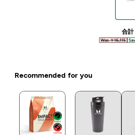
合計
Was ￥16,115‎
Sa
Recommended for you