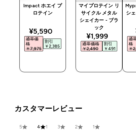
 ミ
Impact ホエイ プ
マイプロテイン リ
Myp
ク
ロテイン
サイクル メタル
シェ
クリ
シェイカー - ブラ
ック
discounted price
¥5,590‎
nted price
discounted pri
¥1,999‎
通常価
通
割引
格
通常価格
割引
格
￥2,385‎
0‎
￥7,975‎
￥2,490‎
￥491‎
￥2,
今すぐ購
今すぐ購
入
入
カスタマーレビュー
5
4
1
3
2
1