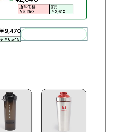
通常価格
割引
￥5,250‎
￥2,610‎
￥9,470‎
まとめてカートに入れる
ve ￥6,645‎