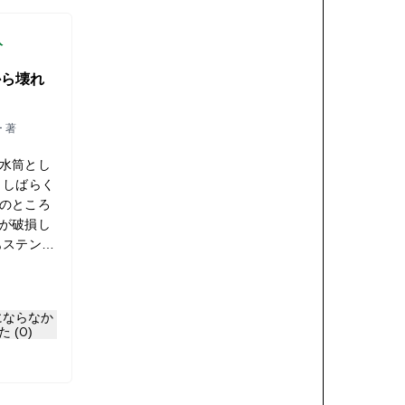
入
から壊れ
ー 著
水筒とし
 しばらく
のところ
が破損し
もステンレ
いも
部だけの
なんとな
にならなか
のです。
た (0)