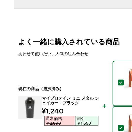
よく一緒に購入されている商品
あわせて使いたい、人気の組み合わせ
この
現在の商品（選択済み）
マイプロテイン ミニ メタル シ
ェイカー - ブラック
discounted price
¥1,240‎
通常価格
割引
￥2,890‎
￥1,650‎
この