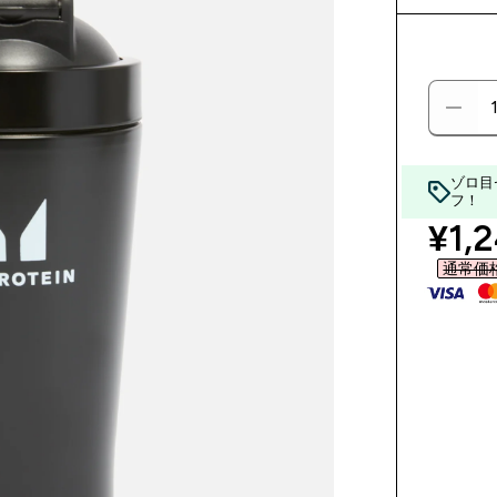
ゾロ目
フ！
disc
¥1,2
通常価格 