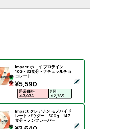
Impact ホエイ プロテイン -
1KG - 33食分 - ナチュラルチョ
コレート
商品を選択 - Impact ホエイ プロテイン - 1KG - 33食分 -
discounted price
¥5,590‎
通常価格
割引
￥7,975‎
￥2,385‎
Impact クレアチン モノハイド
レート パウダー - 500g - 147
食分 - ノンフレーバー
商品を選択 - Impact クレアチン モノハイドレート パウダー - 5
discounted price
¥2,640‎