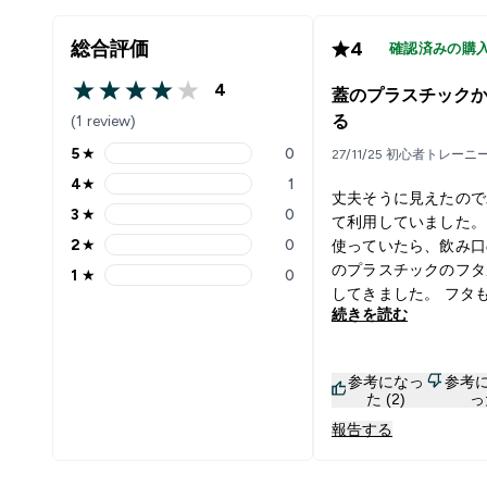
総合評価
4
確認済みの購
4
蓋のプラスチック
4 out of 5 stars
(1 review)
る
5
★
0
27/11/25 初心者トレーニ
5 stars rating 0 reviews
4
★
1
4 stars rating 1 reviews
丈夫そうに見えたので
3
★
0
て利用していました。
3 stars rating 0 reviews
2
★
0
使っていたら、飲み口
2 stars rating 0 reviews
のプラスチックのフタ
1
★
0
1 stars rating 0 reviews
してきました。 フタ
続きを読む
ス製にしてほしいかな。 高
のでもないのですが一
破損で買い替えるのは
参考になっ
参考
くもったいなく感じる
た (2)
っ
報告する