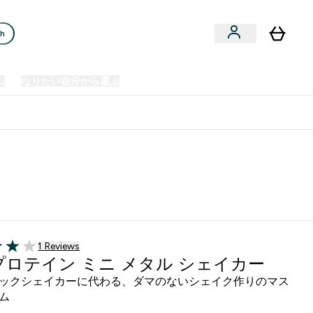
ch
ム
なりたい自分から選ぶ
クリアランスセール
日本製造商品
u
Enter プレミアム submenu
Enter なりたい自分から選ぶ submenu
En
⌄
⌄
⌄
欧州スポーツ栄養No.1ブランド*
カー - ブラック
1 ＋件の口コミ
1 Reviews
5 stars
プロテイン ミニ メタル シェイカー
ックシェイカーに代わる、ダマのないシェイク作りのマス
ム