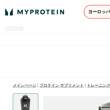
ヨーロッ
NEW&HOT
プロテイン
アミノ酸
サプリメント
プロテ
Enter NEW&HOT submenu
Enter プロテイン submenu
Enter アミノ酸 submenu
Enter サ
⌄
⌄
⌄
⌄
12,000円以上購入で送料無
メインページ
プロテイン サプリメント
トレーニン