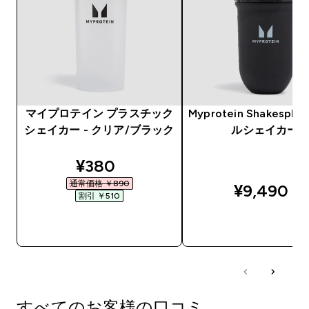
マイプロテイン プラスチック
Myprotein Shakesph
シェイカー - クリア/ブラック
ルシェイカー
discounted price
¥380‎
通常価格 ￥890‎
¥9,490‎
割引 ￥510‎
今すぐ購入
今すぐ購入
すべてのお客様の口コミ