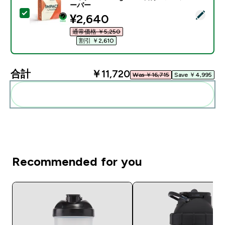
ーバー
この商品を選択 - Impact クレアチン モノハイドレート パ
discounted price
¥2,640‎
通常価格 ￥5,250‎
割引 ￥2,610‎
合計
￥11,720‎
Was ￥16,715‎
Save ￥4,995‎
まとめてカートに入れる
Recommended for you