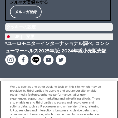
メルマガ登録をする
メルマガ登録
クッキーの設定
JP |
変更
*ユーロモニターインターナショナル調べ; コンシ
ューマーヘルス2025年版; 2024年総小売販売額
ヘルプ＆ガイド
We use cookies and other tracking tools on this site, which may be
provided by third parties, to operate and secure our site, enable
social media features, enhance performance, tailor user
experiences, support our marketing and advertising efforts. These
also enable us and third parties to access and record user and
商品について
activity data, such as IP addresses and online identifiers, referring
URLs, searches and interactions, browser and device details, and
other usage information, which may be used to provide enhanced