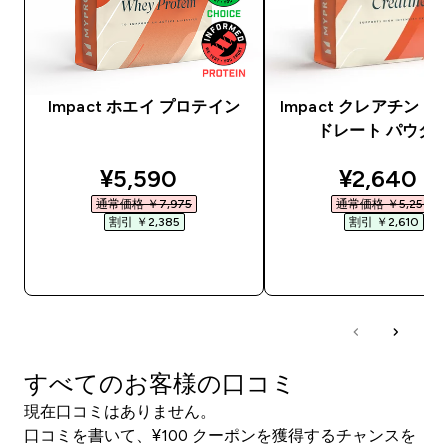
Impact ホエイ プロテイン
Impact クレアチン 
ドレート パウダ
discounted price
discounte
¥5,590‎
¥2,640‎
通常価格 ￥7,975‎
通常価格 ￥5,250‎
割引 ￥2,385‎
割引 ￥2,610‎
今すぐ購入
今すぐ購入
すべてのお客様の口コミ
現在口コミはありません。
口コミを書いて、¥100 クーポンを獲得するチャンスを