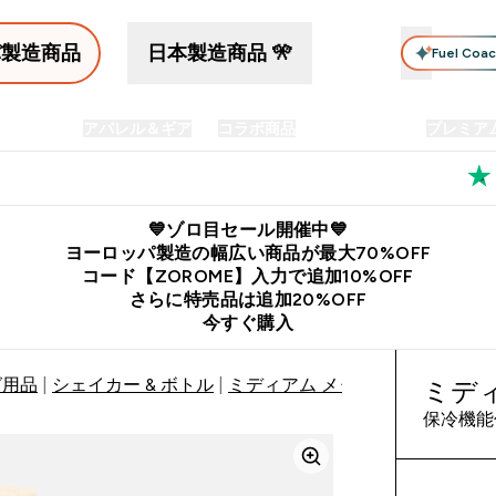
パ製造商品
日本製造商品 🎌
Fuel Coa
イン食品
アパレル＆ギア
コラボ商品
セット商品
プレミア
プリメント submenu
Enter プロテイン食品 submenu
Enter アパレル＆ギア submenu
Enter コラボ商品 submen
⌄
⌄
⌄
料
公式LINE追加で最新お得情報をゲット
公式アプリはこちら
💙ゾロ目セール開催中💙
ヨーロッパ製造の幅広い商品が最大70%OFF
コード【ZOROME】入力で追加10%OFF
さらに特売品は追加20%OFF
今すぐ購入
グ用品
シェイカー & ボトル
ミディアム メタル ウォーター ボ
ミデ
保冷機能