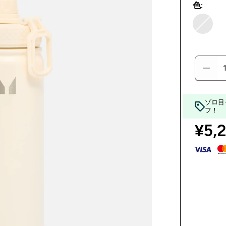
色:
ゾロ目
フ！
¥5,2