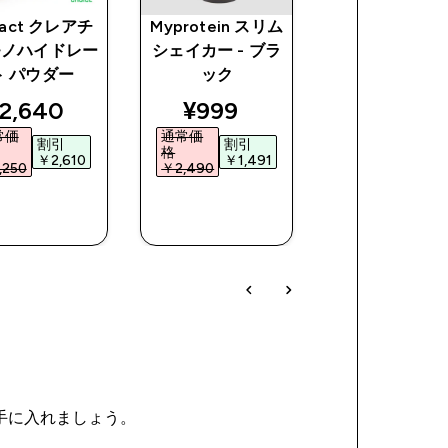
pact クレアチ
Myprotein スリム
マイプロテイン
モノハイドレー
シェイカー - ブラ
サイクル メタ
ト パウダー
ック
シェイカー - 
ック
ce
iscounted price
discounted price
2,640‎
¥999‎
discoun
¥1,999‎
常価
通常価
割引
割引
格
通常価格
割引
￥2,610‎
￥1,491‎
250‎
￥2,490‎
￥2,490‎
￥49
今すぐ購
今すぐ購
今すぐ購
入
入
入
を手に入れましょう。