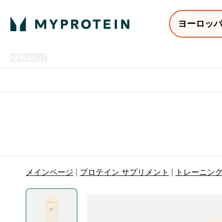
ヨーロッ
NEW&HOT
プロテイン
アミノ酸
サプリメント
プロテ
Enter NEW&HOT submenu
Enter プロテイン submenu
Enter アミノ酸 submenu
Enter サ
⌄
⌄
⌄
⌄
12,000円以上購入で送料無
メインページ
プロテイン サプリメント
トレーニン