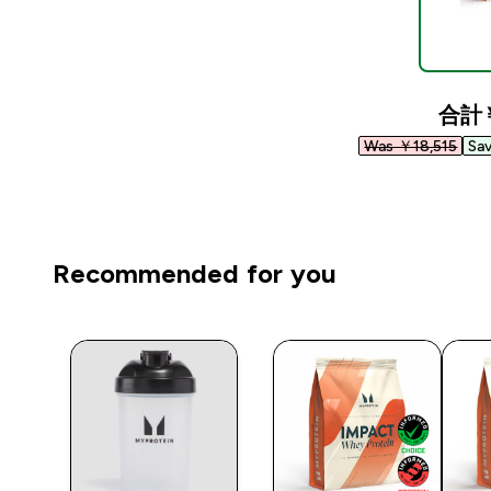
合計
Was ￥18,515‎
Sa
Recommended for you