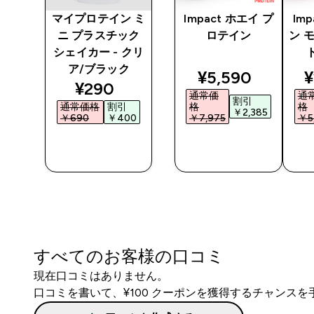
 ス
マイプロテイン ミ
Impact ホエイ プ
Im
ター
ニ プラスチック
ロテイン
ン 
ア/
シェイカー - クリ
ア/ブラック
discounted pri
d
¥5,590‎
¥
ted price
discounted price
¥290‎
通常価
通
割引
通常価格
割引
格
格
￥2,385‎
0‎
￥690‎
￥400‎
￥7,975‎
￥5,
今すぐ購
今すぐ購
入
入
すべてのお客様の口コミ
現在口コミはありません。
口コミを書いて、¥100 クーポンを獲得するチャンス