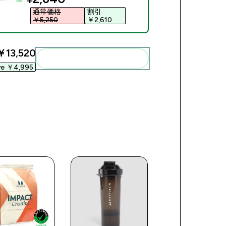
通常価格
割引
￥5,250‎
￥2,610‎
￥13,520‎
まとめてカートに入れる
ve ￥4,995‎