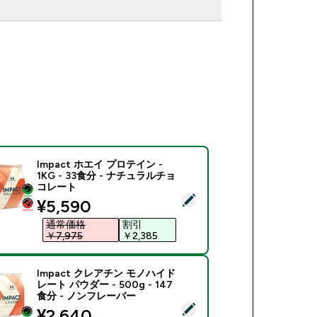
Impact ホエイ プロテイン -
1KG - 33食分 - ナチュラルチョ
コレート
商品を選択 - Impact ホエイ プロテイン - 1KG - 33食分 -
discounted price
¥5,590‎
通常価格
割引
￥7,975‎
￥2,385‎
Impact クレアチン モノハイド
レート パウダー - 500g - 147
食分 - ノンフレーバー
商品を選択 - Impact クレアチン モノハイドレート パウダー - 5
discounted price
¥2,640‎