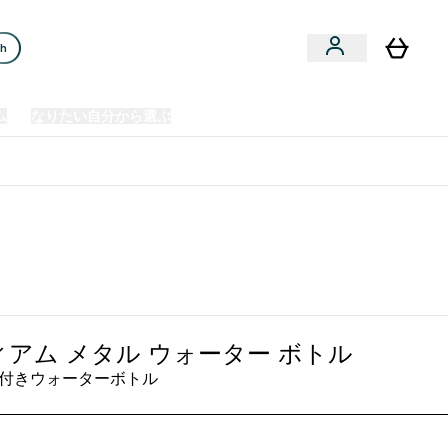
ch
ム
なりたい自分から選ぶ
クリアランスセール
日本製造商品
u
Enter プレミアム submenu
Enter なりたい自分から選ぶ submenu
En
⌄
⌄
⌄
欧州スポーツ栄養No.1ブランド*
トル - ナチュラル クリーム
ィアム メタル ウォーター ボトル
付きウォーターボトル