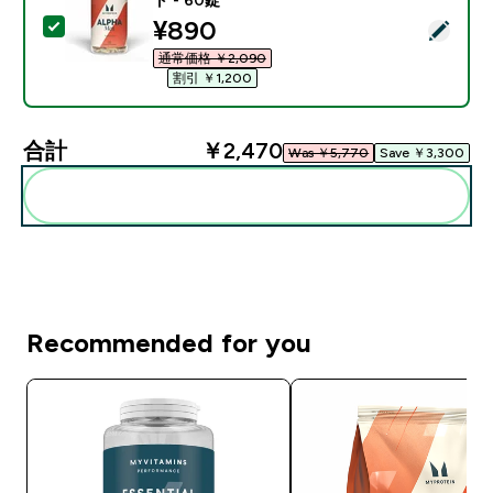
discounted price
¥890‎
この商品を選択 - アルファ メン マルチビタミン タブレッ
通常価格 ￥2,090‎
割引 ￥1,200‎
合計
￥2,470‎
Was ￥5,770‎
Save ￥3,300‎
まとめてカートに入れる
Recommended for you