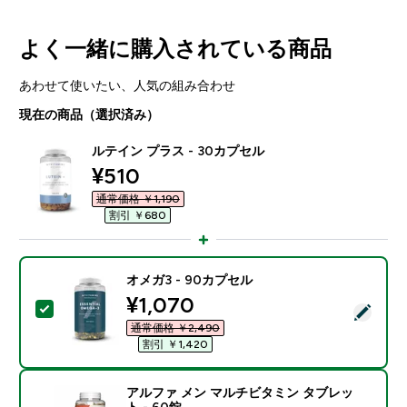
よく一緒に購入されている商品
あわせて使いたい、人気の組み合わせ
現在の商品（選択済み）
ルテイン プラス - 30カプセル
discounted price
¥510‎
通常価格 ￥1,190‎
割引 ￥680‎
オメガ3 - 90カプセル
discounted price
¥1,070‎
この商品を選択 - オメガ3 - 90カプセル
通常価格 ￥2,490‎
割引 ￥1,420‎
アルファ メン マルチビタミン タブレッ
ト - 60錠