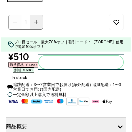
ゾロ目セール｜最大70%オフ｜割引コード：【ZOROME】使用
で追加10%オフ！
discounted price
¥510‎
カートに入れる
通常価格 ￥1,190‎
割引 ￥680‎
In stock
追跡配送：3〜7営業日でお届け(海外配送) 追跡配送：1〜3
営業日でお届け(国内配送)
一定金額以上購入で送料無料
商品概要