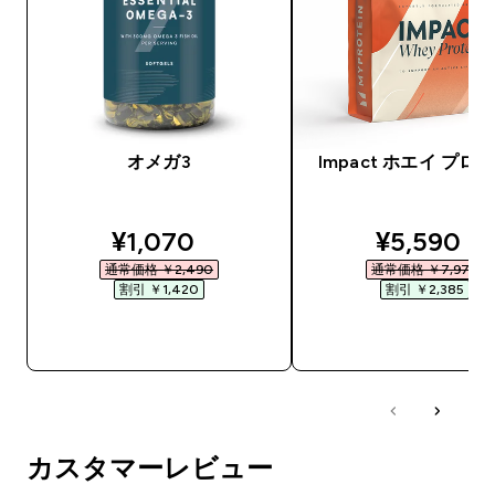
オメガ3
Impact ホエイ プロ
discounted price
discounte
¥1,070‎
¥5,590‎
通常価格 ￥2,490‎
通常価格 ￥7,975‎
割引 ￥1,420‎
割引 ￥2,385‎
今すぐ購入
今すぐ購入
カスタマーレビュー