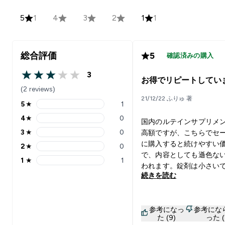
5
1
4
3
2
1
1
総合評価
5
確認済みの購入
3
3 out of 5 stars
お得でリピートしてい
(2 reviews)
21/12/22 ふりゅ 著
5
★
1
5 stars rating 1 reviews
4
★
0
国内のルテインサプリメ
4 stars rating 0 reviews
3
★
0
高額ですが、こちらでセ
3 stars rating 0 reviews
に購入すると続けやすい
2
★
0
2 stars rating 0 reviews
で、内容としても遜色な
1
★
1
1 stars rating 1 reviews
われます。錠剤は小さい
続きを読む
が、若干飲み込みにくい
あります（やや角が立っ
る？）。30錠であればさ
参考になっ
参考にな
になりませんが、どんど
た (9)
った (
はしていくようなので冷