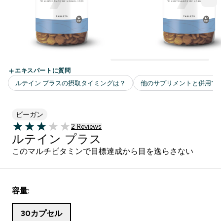
ビーガン
2 ＋件の口コミ
2 Reviews
3 out of 5 stars
ルテイン プラス
このマルチビタミンで目標達成から目を逸らさない
容量:
30カプセル