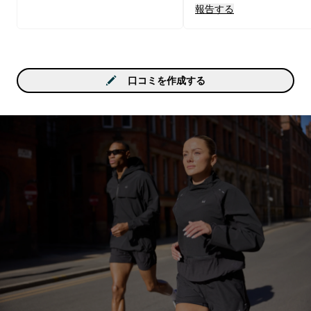
報告する
保管しても良いかもしれ
ん。
口コミを作成する