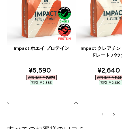
Impact ホエイ プロテイン
Impact クレアチン 
ドレート パウダ
discounted price
discounte
¥5,590‎
¥2,640‎
通常価格 ￥7,975‎
通常価格 ￥5,250‎
割引 ￥2,385‎
割引 ￥2,610‎
今すぐ購入
今すぐ購入