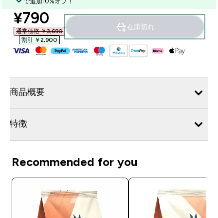
で追加10%オフ！
discounted price
¥790‎
在庫切れ
通常価格 ￥3,690‎
割引 ￥2,900‎
商品概要
特徴
Recommended for you