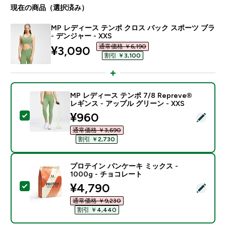
現在の商品（選択済み）
MP レディース テンポ クロス バック スポーツ ブラ
- デンジャー - XXS
通常価格 ￥6,190‎
discounted price
¥3,090‎
割引 ￥3,100‎
MP レディース テンポ 7/8 Repreve®
レギンス - アップル グリーン - XXS
discounted price
¥960‎
この商品を選択 - MP レディース テンポ 7/8 Repreve
通常価格 ￥3,690‎
割引 ￥2,730‎
プロテイン パンケーキ ミックス -
1000g - チョコレート
discounted price
¥4,790‎
この商品を選択 - プロテイン パンケーキ ミックス - 10
通常価格 ￥9,230‎
割引 ￥4,440‎