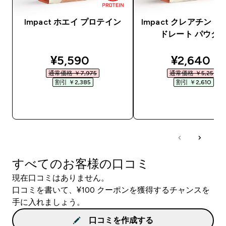
Impact ホエイ プロテイン
Impact クレアチン 
ドレート パウダ
discounted price
discounte
¥5,590‎
¥2,640‎
通常価格 ￥7,975‎
通常価格 ￥5,250‎
割引 ￥2,385‎
割引 ￥2,610‎
今すぐ購入
今すぐ購入
すべてのお客様の口コミ
現在口コミはありません。
口コミを書いて、¥100 クーポンを獲得するチャンスを
手に入れましょう。
口コミを作成する