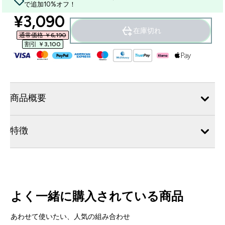
で追加10%オフ！
discounted price
¥3,090‎
在庫切れ
通常価格 ￥6,190‎
割引 ￥3,100‎
商品概要
特徴
よく一緒に購入されている商品
あわせて使いたい、人気の組み合わせ