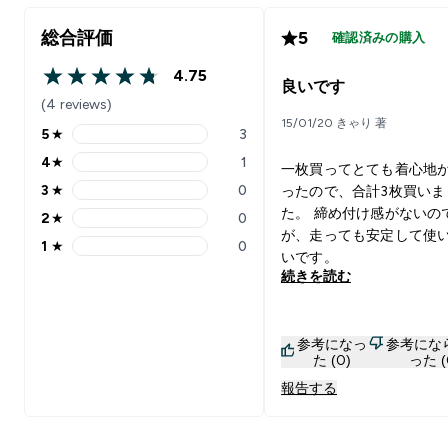
総合評価
5
確認済みの購入
4.75
4.75 out of 5 stars
良いです
(4 reviews)
15/01/20 きゃり 著
5
★
3
5 stars rating 3 reviews
4
★
1
一枚買ってとても着心地
4 stars rating 1 reviews
3
★
0
ったので、合計3枚買いま
3 stars rating 0 reviews
た。 締め付け感がないの
2
★
0
2 stars rating 0 reviews
が、走っても安定して使
1
★
0
1 stars rating 0 reviews
いです。
続きを読む
参考になっ
参考にな
た (0)
った (
報告する