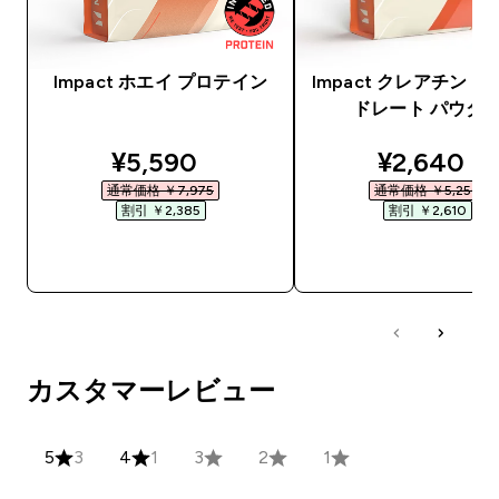
Impact ホエイ プロテイン
Impact クレアチン 
ドレート パウダ
discounted price
discounte
¥5,590‎
¥2,640‎
通常価格 ￥7,975‎
通常価格 ￥5,250‎
割引 ￥2,385‎
割引 ￥2,610‎
今すぐ購入
今すぐ購入
カスタマーレビュー
5
3
4
1
3
2
1