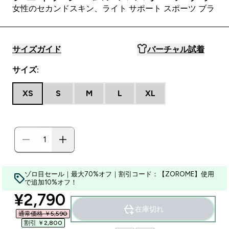
女性のセカンドスキン、ライト サポート スポーツ ブラ
サイズガイド
バーチャル試着
サイズ:
XS
S
M
L
XL
ゾロ目セール｜最大70%オフ｜割引コード：【ZOROME】使用
で追加10%オフ！
discounted price
¥2,790‎
在庫切れ
通常価格 ￥5,590‎
割引 ￥2,800‎