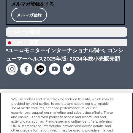
メルマガ登録をする
メルマガ登録
クッキーの設定
JP |
変更
*ユーロモニターインターナショナル調べ; コンシ
ューマーヘルス2025年版; 2024年総小売販売額
ヘルプ＆ガイド
We use cookies and other tracking tools on this site, which may be
provided by third parties, to operate and secure our site, enable
social media features, enhance performance, tailor user
experiences, support our marketing and advertising efforts. These
also enable us and third parties to access and record user and
商品について
activity data, such as IP addresses and online identifiers, referring
URLs, searches and interactions, browser and device details, and
other usage information, which may be used to provide enhanced