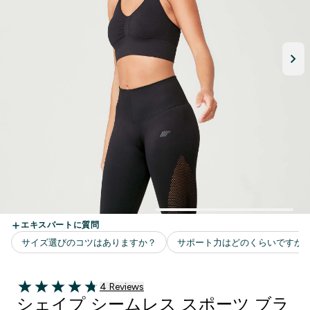
4 ＋件の口コミ
4 Reviews
4.75 out of 5 stars
シェイプ シームレス スポーツ ブラ