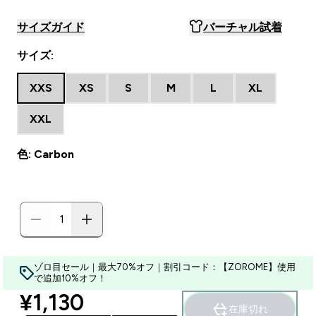
サイズガイド
バーチャル試着
サイズ:
XXS
XS
S
M
L
XL
XXL
色: Carbon
ゾロ目セール｜最大70%オフ｜割引コード：【ZOROME】使用
で追加10%オフ！
discounted price
¥1,130‎
在庫切れ