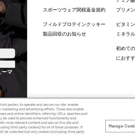
アミノ
スポーツウェア関税返金規約
プリメ
フィルドプロテインクッキー
ビタミ
製品回収のお知らせ
ミネラ
初めて
におす
ューマ
ird parties, to operate and secure our site, enable
r marketing and advertising efforts. These also enable
esses and online identifiers, referring URLs, searches and
ay be used to provide enhanced functionality and
Pay with
th more relevant content and ads on this site and
Manage Cooki
luding third party cookies) for all of these purposes. If
ll be collected but only cookies (including third party