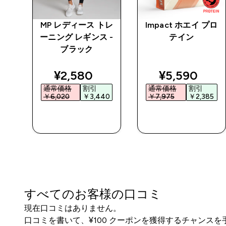
ベー
MP レディース トレ
Impact ホエイ プロ
ワイ
ーニング レギンス -
テイン
ブラック
ted price
discounted price
discounted 
¥2,580‎
¥5,590‎
通常価格
割引
通常価格
割引
0‎
￥6,020‎
￥3,440‎
￥7,975‎
￥2,385‎
今すぐ購入
今すぐ購入
すべてのお客様の口コミ
現在口コミはありません。
口コミを書いて、¥100 クーポンを獲得するチャンス