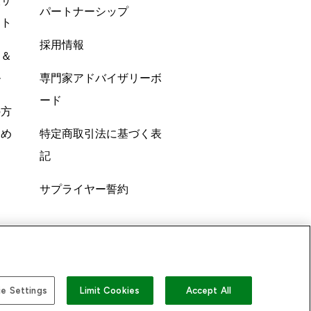
酸サ
パートナーシップ
ント
採用情報
ン＆
ル
専門家アドバイザリーボ
ード
の方
すめ
特定商取引法に基づく表
記
サプライヤー誓約
e Settings
Limit Cookies
Accept All