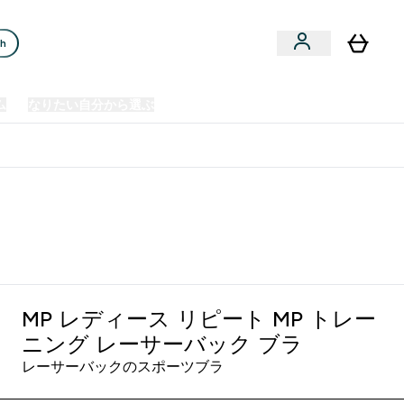
ch
ム
なりたい自分から選ぶ
クリアランスセール
日本製造商品
u
Enter プレミアム submenu
Enter なりたい自分から選ぶ submenu
En
⌄
⌄
⌄
欧州スポーツ栄養No.1ブランド*
MP レディース リピート MP トレー
ニング レーサーバック ブラ
レーサーバックのスポーツブラ