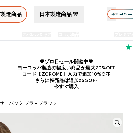
パ製造商品
日本製造商品 🎌
Fuel Coa
イン食品
アパレル＆ギア
コラボ商品
セット商品
プレミア
プリメント submenu
Enter プロテイン食品 submenu
Enter アパレル＆ギア submenu
Enter コラボ商品 submen
⌄
⌄
⌄
料
公式LINE追加で最新お得情報をゲット
公式アプリはこちら
💙ゾロ目セール開催中💙
ヨーロッパ製造の幅広い商品が最大70%OFF
コード【ZOROME】入力で追加10%OFF
さらに特売品は追加25%OFF
今すぐ購入
サーバック ブラ - ブラック