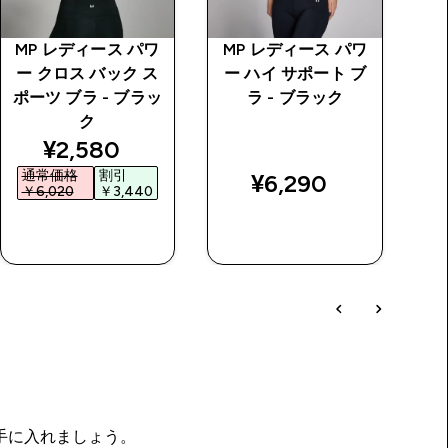
MP レディース パワ
MP レディース パワ
M
ー クロス バック ス
ー ハイ サポート ブ
イ
ポーツ ブラ - ブラッ
ラ - ブラック
ー
ク
price
discounted price
¥2,580‎
通常価格
割引
¥6,290‎
￥6,020‎
￥3,440‎
￥
今すぐ購入
今すぐ購入
を手に入れましょう。