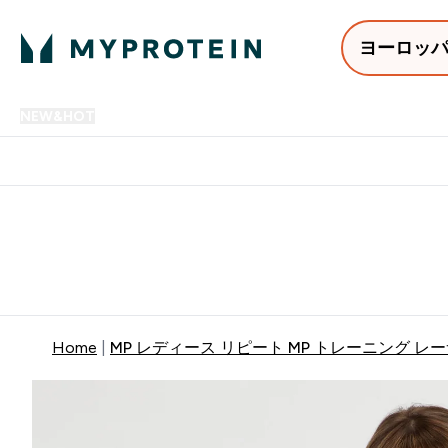
ヨーロッ
NEW&HOT
プロテイン
アミノ酸
サプリメント
プロテ
Enter NEW&HOT submenu
Enter プロテイン submenu
Enter アミノ酸 submenu
Enter サ
⌄
⌄
⌄
⌄
12,000円以上購入で送料無
Home
MP レディース リピート MP トレーニング レー