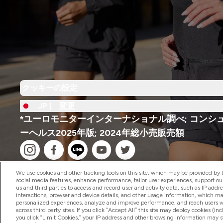
クッキーの設定
JP |
変更
*ユーロモニターインターナショナル調べ; コンシ
ーヘルス2025年版; 2024年総小売販売額
We use cookies and other tracking tools on this site, which may be provided by th
social media features, enhance performance, tailor user experiences, support ou
us and third parties to access and record user and activity data, such as IP addr
interactions, browser and device details, and other usage information, which m
2026 The Hut.com Ltd
personalized experiences, analyze and improve performance, and reach users wi
across third party sites. If you click “Accept All” this site may deploy cookies (inc
you click “Limit Cookies,” your IP address and other browsing information may sti