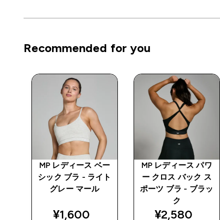
Recommended for you
ベー
MP レディース ベー
MP レディース パワ
ワイ
シック ブラ - ライト
ー クロス バック ス
グレー マール
ポーツ ブラ - ブラッ
ク
ted price
discounted price
discounted 
¥1,600‎
¥2,580‎