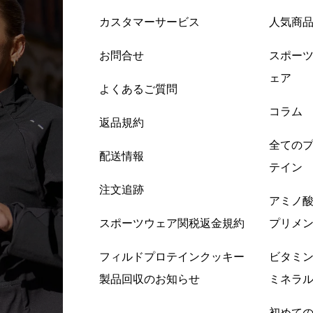
カスタマーサービス
人気商
お問合せ
スポー
ェア
よくあるご質問
コラム
返品規約
全ての
配送情報
テイン
注文追跡
アミノ
スポーツウェア関税返金規約
プリメ
フィルドプロテインクッキー
ビタミ
製品回収のお知らせ
ミネラ
初めて