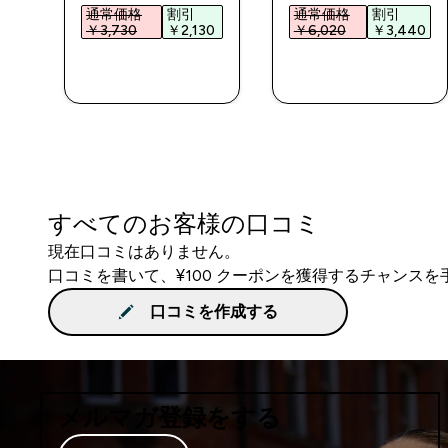
通常価格
割引
通常価格
割引
0‎
￥3,730‎
￥2,130‎
￥6,020‎
￥3,440‎
今すぐ購入
今すぐ購入
すべてのお客様の口コミ
現在口コミはありません。
口コミを書いて、¥100 クーポンを獲得するチャンス
口コミを作成する
メルマガ登録をする