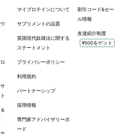
品
マイプロテインについて
割引コード&セー
ル情報
ツウ
サプリメントの品質
友達紹介制度
英国現代奴隷法に関する
¥500をゲット
ステートメント
プロ
プライバシーポリシー
利用規約
酸サ
パートナーシップ
ント
採用情報
ン＆
ル
専門家アドバイザリーボ
ード
の方