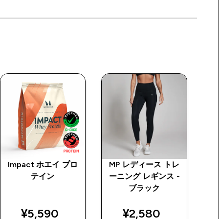
Impact ホエイ プロ
MP レディース トレ
マ
テイン
ーニング レギンス -
ス
ブラック
price
discounted price
discounted price
¥5,590‎
¥2,580‎