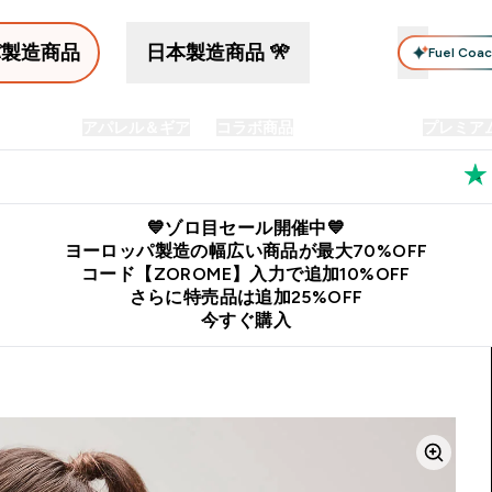
パ製造商品
日本製造商品 🎌
Fuel Coa
イン食品
アパレル＆ギア
コラボ商品
セット商品
プレミア
プリメント submenu
Enter プロテイン食品 submenu
Enter アパレル＆ギア submenu
Enter コラボ商品 submen
⌄
⌄
⌄
料
公式LINE追加で最新お得情報をゲット
公式アプリはこちら
💙ゾロ目セール開催中💙
ヨーロッパ製造の幅広い商品が最大70%OFF
コード【ZOROME】入力で追加10%OFF
さらに特売品は追加25%OFF
今すぐ購入