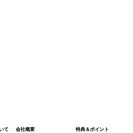
通常価格
割引
通常価格
割引
890‎
￥510‎
￥6,440‎
￥3,680‎
今すぐ購入
今すぐ購入
いて
会社概要
特典＆ポイント