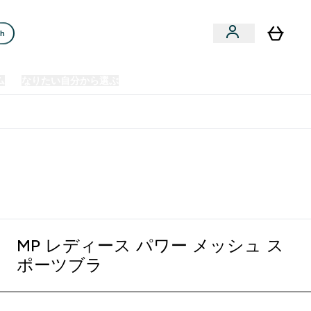
ch
ム
なりたい自分から選ぶ
クリアランスセール
日本製造商品
u
Enter プレミアム submenu
Enter なりたい自分から選ぶ submenu
En
⌄
⌄
⌄
欧州スポーツ栄養No.1ブランド*
MP レディース パワー メッシュ ス
ポーツブラ