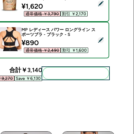
この商品を選択 - オールナチュラル ピーナッツ バター - オリジ
discounted price
¥1,620‎
通常価格 ￥3,790‎
割引 ￥2,170‎
MP レディース パワー ロングライン ス
ポーツブラ - ブラック - S
この商品を選択 - MP レディース パワー ロングライン スポーツブラ
discounted price
¥890‎
通常価格 ￥2,490‎
割引 ￥1,600‎
合計
￥3,140‎
まとめてカートに入れる
9,270‎
Save ￥6,130‎