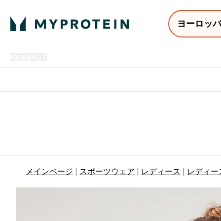
ヨーロッ
NEW&HOT
プロテイン
アミノ酸
サプリメント
プロテ
Enter NEW&HOT submenu
Enter プロテイン submenu
Enter アミノ酸 submenu
Enter サ
⌄
⌄
⌄
⌄
12,000円以上購入で送料無
メインページ
スポーツウェア
レディース
レディース