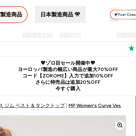
パ製造商品
日本製造商品 🎌
Fuel Coa
イン食品
アパレル＆ギア
コラボ商品
セット商品
プレミア
プリメント submenu
Enter プロテイン食品 submenu
Enter アパレル＆ギア submenu
Enter コラボ商品 submen
⌄
⌄
⌄
料
公式LINE追加で最新お得情報をゲット
公式アプリはこちら
💙ゾロ目セール開催中💙
ヨーロッパ製造の幅広い商品が最大70%OFF
コード【ZOROME】入力で追加10%OFF
さらに特売品は追加20%OFF
今すぐ購入
 ジム ベスト & タンクトップ
MP Women's Curve Vest - Bla