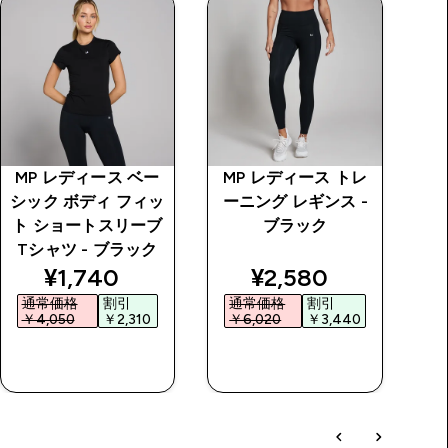
MP レディース ベー
MP レディース トレ
M
シック ボディ フィッ
ーニング レギンス -
ー
ト ショートスリーブ
ブラック
Tシャツ - ブラック
price
discounted price
discounted price
¥1,740‎
¥2,580‎
通常価格
割引
通常価格
割引
￥4,050‎
￥2,310‎
￥6,020‎
￥3,440‎
￥
今すぐ購入
今すぐ購入