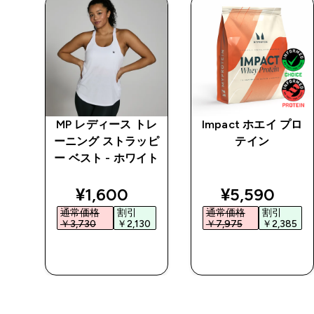
トレ
MP レディース トレ
Impact ホエイ プロ
トス
ーニング ストラッピ
テイン
 ブ
ー ベスト - ホワイト
ed price
discounted price
discounted 
¥1,600‎
¥5,590‎
通常価格
割引
通常価格
割引
0‎
￥3,730‎
￥2,130‎
￥7,975‎
￥2,385‎
今すぐ購入
今すぐ購入