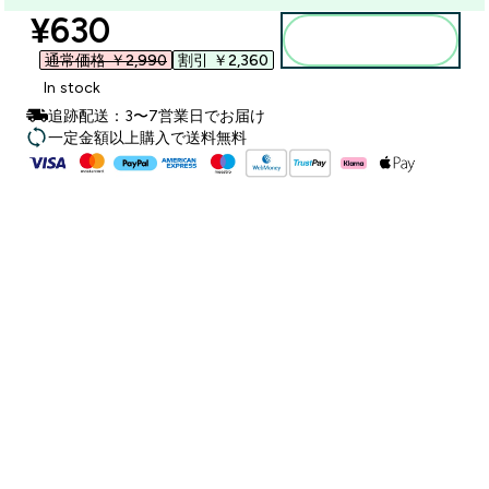
discounted price
¥630‎
カートに入れる
通常価格 ￥2,990‎
割引 ￥2,360‎
In stock
追跡配送：3〜7営業日でお届け
一定金額以上購入で送料無料