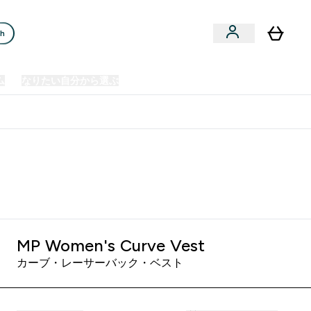
ch
ム
なりたい自分から選ぶ
クリアランスセール
日本製造商品
u
Enter プレミアム submenu
Enter なりたい自分から選ぶ submenu
En
⌄
⌄
⌄
欧州スポーツ栄養No.1ブランド*
ck
MP Women's Curve Vest
カーブ・レーサーバック・ベスト