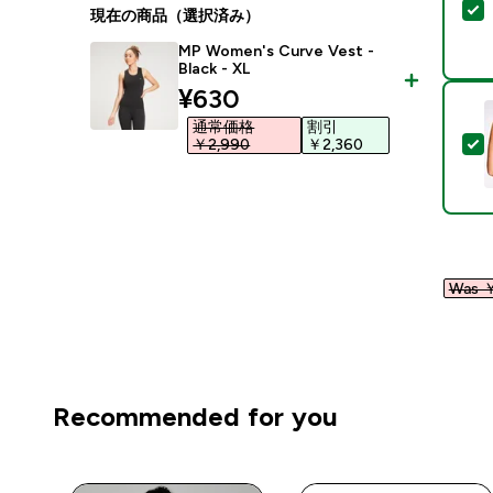
現在の商品（選択済み）
MP Women's Curve Vest -
Black - XL
discounted price
¥630‎
通常価格
割引
￥2,990‎
￥2,360‎
Was ￥
Recommended for you