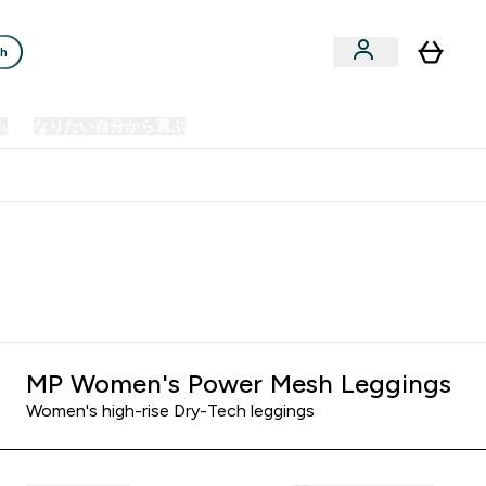
ch
ム
なりたい自分から選ぶ
クリアランスセール
日本製造商品
u
Enter プレミアム submenu
Enter なりたい自分から選ぶ submenu
En
⌄
⌄
⌄
欧州スポーツ栄養No.1ブランド*
MP Women's Power Mesh Leggings
Women's high-rise Dry-Tech leggings