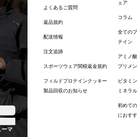
ェア
よくあるご質問
コラム
返品規約
全ての
配送情報
テイン
注文追跡
アミノ
スポーツウェア関税返金規約
プリメ
フィルドプロテインクッキー
ビタミ
製品回収のお知らせ
ミネラ
初めて
におす
ューマ