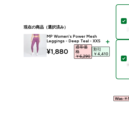
現在の商品（選択済み）
MP Women's Power Mesh
Leggings - Deep Teal - XXS
通常価
割引
discounted price
¥1,880‎
格
￥4,410‎
￥6,290‎
Was ￥1