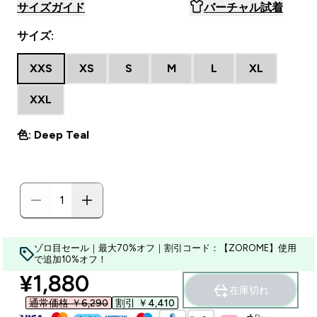
サイズガイド
バーチャル試着
サイズ:
XXS
XS
S
M
L
XL
XXL
色: Deep Teal
ゾロ目セール｜最大70%オフ｜割引コード：【ZOROME】使用
で追加10%オフ！
discounted price
¥1,880‎
在庫切れ
通常価格 ￥6,290‎
割引 ￥4,410‎