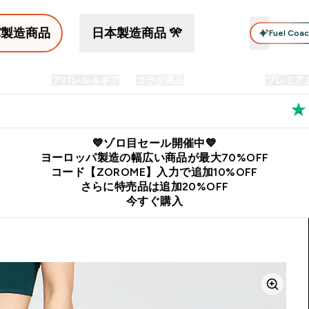
パ製造商品
日本製造商品 🎌
Fuel Coa
イン食品
アパレル＆ギア
コラボ商品
セット商品
プレミア
プリメント submenu
Enter プロテイン食品 submenu
Enter アパレル＆ギア submenu
Enter コラボ商品 submen
⌄
⌄
⌄
料
公式LINE追加で最新お得情報をゲット
公式アプリはこちら
💙ゾロ目セール開催中💙
ヨーロッパ製造の幅広い商品が最大70%OFF
コード【ZOROME】入力で追加10%OFF
さらに特売品は追加20%OFF
今すぐ購入