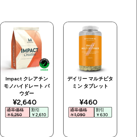
Impact クレアチン
デイリー マルチビタ
マ
モノハイドレート パ
ミン タブレット
ス
ウダー
price
discounted price
discounted price
¥2,640‎
¥460‎
通常価格
割引
通常価格
割引
￥5,250‎
￥2,610‎
￥1,090‎
￥630‎
￥
今すぐ購入
今すぐ購入