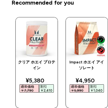
Recommended for you
 ピ
クリア ホエイ プロテ
Impact ホエイ アイ
ー
イン
ソレート
ed price
discounted price
discounted 
¥5,380‎
¥4,950‎
通常価格
割引
通常価格
割引
0‎
￥7,790‎
￥2,410‎
￥5,990‎
￥1,040‎
今すぐ購入
今すぐ購入