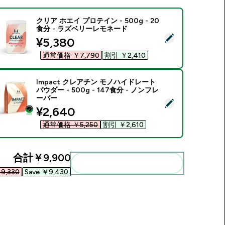
クリア ホエイ プロテイン - 500g - 20
食分 - ラズベリーレモネード
この商品を選択 - クリア ホエイ プロテイン - 500g - 20食分
discounted price
¥5,380‎
通常価格 ￥7,790‎
割引 ￥2,410‎
Impact クレアチン モノハイドレート
パウダー - 500g - 147食分 - ノンフレ
ーバー
この商品を選択 - Impact クレアチン モノハイドレート パウダー -
discounted price
¥2,640‎
通常価格 ￥5,250‎
割引 ￥2,610‎
合計
￥9,900‎
まとめてカートに入れる
9,330‎
Save ￥9,430‎