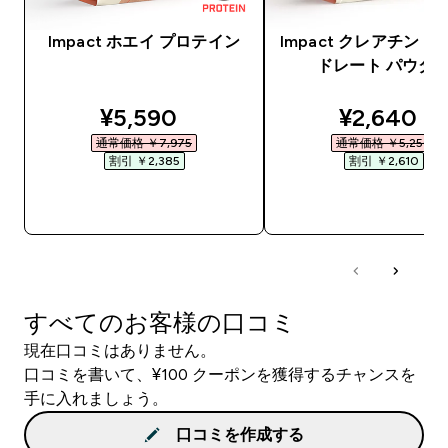
Impact ホエイ プロテイン
Impact クレアチン 
ドレート パウダ
discounted price
discounte
¥5,590‎
¥2,640‎
通常価格 ￥7,975‎
通常価格 ￥5,250‎
割引 ￥2,385‎
割引 ￥2,610‎
今すぐ購入
今すぐ購入
すべてのお客様の口コミ
現在口コミはありません。
口コミを書いて、¥100 クーポンを獲得するチャンスを
手に入れましょう。
口コミを作成する