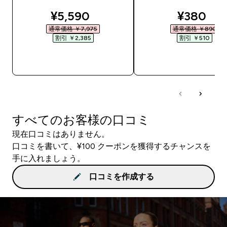
discounted price
discount
¥5,590‎
¥380‎
通常価格 ￥7,975‎
通常価格 ￥890‎
割引 ￥2,385‎
割引 ￥510‎
今すぐ購入
今すぐ購入
すべてのお客様の口コミ
現在口コミはありません。
口コミを書いて、¥100 クーポンを獲得するチャンスを
手に入れましょう。
口コミを作成する