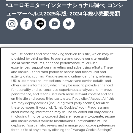
*ユーロモニターインターナショナル調べ; コンシ
ューマーヘルス2025年版; 2024年総小売販売額
ヘルプ＆ガイド
We use cookies and other tracking tools on this site, which may be
provided by third parties, to operate and secure our site, enable
social media features, enhance performance, tailor user
experiences, support our marketing and advertising efforts. These
also enable us and third parties to access and record user and
商品について
activity data, such as IP addresses and online identifiers, referring
URLs, searches and interactions, browser and device details, and
other usage information, which may be used to provide enhanced
functionality and personalized experiences, analyze and improve
会社概要
performance, and reach users with more relevant content and ads
on this site and across third party sites. If you click “Accept All” this
site may deploy cookies (including third party cookies) for all of
these purposes. If you click “Limit Cookies,” your IP address and
特典＆ポイント
other browsing information may still be collected but only cookies
(including third party cookies) that are necessary to operate, secure
and enable default website features and functionalities will be
deployed. You can also review and manage your cookie preferences
for this site at any time by clicking the “Manage Cookie Settings”