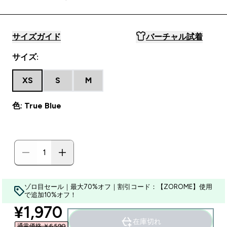
サイズガイド
バーチャル試着
サイズ:
XS
S
M
色: True Blue
ゾロ目セール｜最大70%オフ｜割引コード：【ZOROME】使用
で追加10%オフ！
discounted price
¥1,970‎
在庫切れ
通常価格 ￥6,590‎