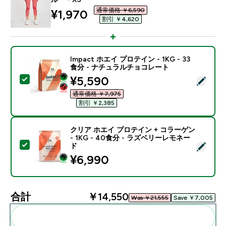
通常価格 ￥6,590‎
discounted price
¥1,970‎
割引 ￥4,620‎
Impact ホエイ プロテイン - 1KG - 33
食分 - ナチュラルチョコレート
discounted price
¥5,590‎
この商品を選択 - Impact ホエイ プロテイン - 1KG 
通常価格 ￥7,975‎
割引 ￥2,385‎
クリア ホエイ プロテイン + コラーゲン
- 1KG - 40食分 - ラズベリーレモネー
この商品を選択 - クリア ホエイ プロテイン + コラーゲン
ド
¥6,990‎
合計
￥14,550‎
Was ￥21,555‎
Save ￥7,005‎
まとめてカートに入れる