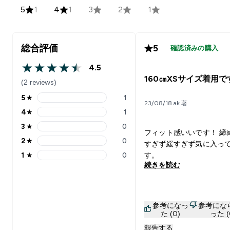
5
1
4
1
3
2
1
総合評価
5
確認済みの購入
4.5
4.5 out of 5 stars
160㎝XSサイズ着用で
(2 reviews)
5
★
1
5 stars rating 1 reviews
23/08/18 ak 著
4
★
1
4 stars rating 1 reviews
3
★
0
3 stars rating 0 reviews
フィット感いいです！ 締
2
★
0
すぎず緩すぎず気に入っ
2 stars rating 0 reviews
1
★
0
す。
1 stars rating 0 reviews
続きを読む
参考になっ
参考にな
た (0)
った (
報告する