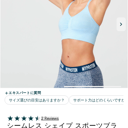
2 ＋件の口コミ
2 Reviews
4.5 out of 5 stars
シームレス シェイプ スポーツブラ