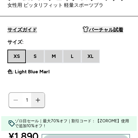
女性用 ピッタリフィット 軽量スポーツブラ
サイズガイド
バーチャル試着
サイズ:
XS
S
M
L
XL
色: Light Blue Marl
ゾロ目セール｜最大70%オフ｜割引コード：【ZOROME】使用
で追加10%オフ！
discounted price
¥1,890‎