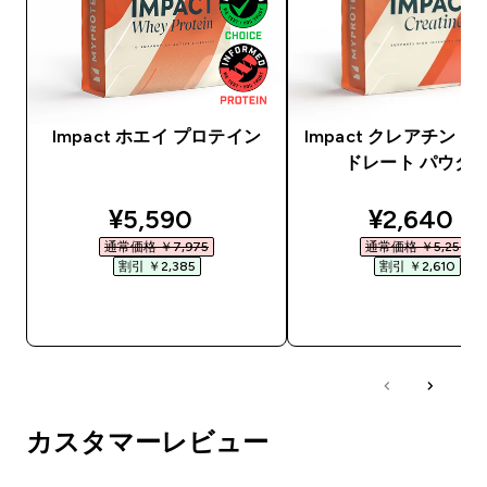
Impact ホエイ プロテイン
Impact クレアチン 
ドレート パウダ
discounted price
discounte
¥5,590‎
¥2,640‎
通常価格 ￥7,975‎
通常価格 ￥5,250‎
割引 ￥2,385‎
割引 ￥2,610‎
今すぐ購入
今すぐ購入
カスタマーレビュー