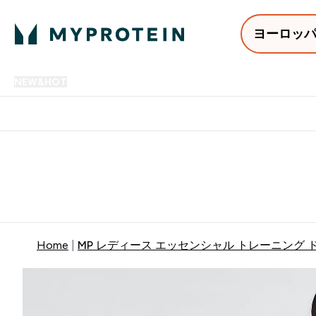
ヨーロッ
NEW&HOT
プロテイン
アミノ酸
サプリメント
プロテ
Enter NEW&HOT submenu
Enter プロテイン submenu
Enter アミノ酸 submenu
Enter サ
⌄
⌄
⌄
⌄
12,000円以上購入で送料無
Home
MP レディース エッセンシャル トレーニング ド