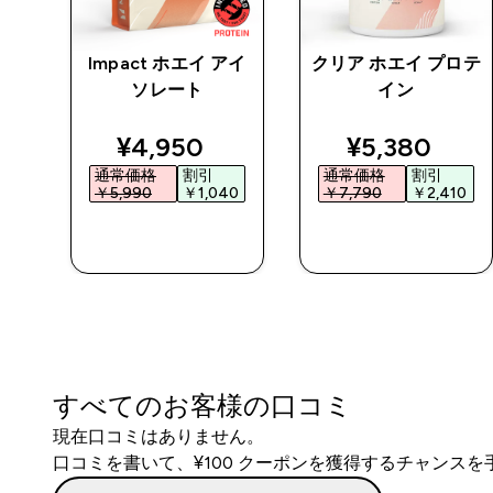
チン
Impact ホエイ アイ
クリア ホエイ プロテ
 パ
ソレート
イン
ed price
discounted price
discounted 
¥4,950‎
¥5,380‎
通常価格
割引
通常価格
割引
0‎
￥5,990‎
￥1,040‎
￥7,790‎
￥2,410‎
今すぐ購入
今すぐ購入
すべてのお客様の口コミ
現在口コミはありません。
口コミを書いて、¥100 クーポンを獲得するチャンス