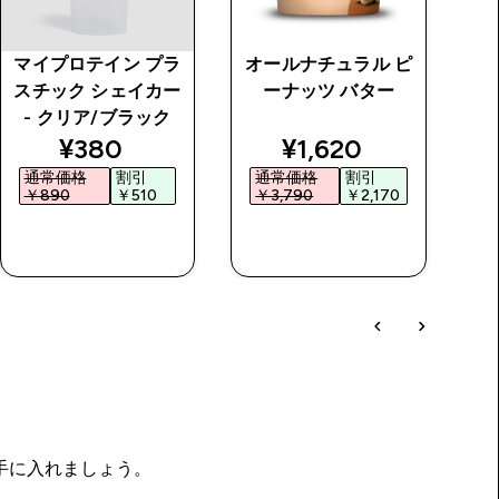
マイプロテイン プラ
オールナチュラル ピ
ソ
スチック シェイカー
ーナッツ バター
- クリア/ブラック
price
discounted price
discounted price
¥380‎
¥1,620‎
通常価格
割引
通常価格
割引
￥890‎
￥510‎
￥3,790‎
￥2,170‎
￥
今すぐ購入
今すぐ購入
を手に入れましょう。