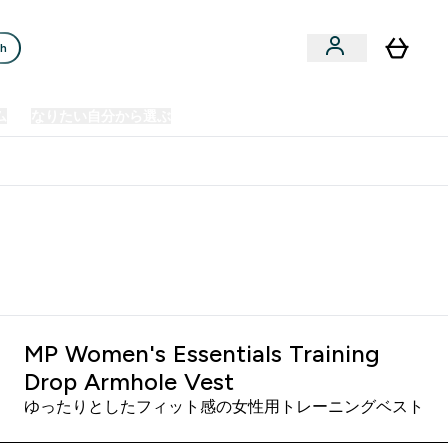
ch
ム
なりたい自分から選ぶ
クリアランスセール
日本製造商品
u
Enter プレミアム submenu
Enter なりたい自分から選ぶ submenu
En
⌄
⌄
⌄
欧州スポーツ栄養No.1ブランド*
MP Women's Essentials Training
Drop Armhole Vest
ゆったりとしたフィット感の女性用トレーニングベスト