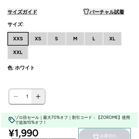
サイズガイド
バーチャル試着
サイズ:
XXS
XS
S
M
L
XL
XXL
色: ホワイト
ゾロ目セール｜最大70%オフ｜割引コード：【ZOROME】使用
で追加10%オフ！
discounted price
¥1,990‎
在庫切れ