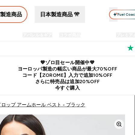
パ製造商品
日本製造商品 🎌
Fuel Coa
イン食品
アパレル＆ギア
コラボ商品
セット商品
プレミア
プリメント submenu
Enter プロテイン食品 submenu
Enter アパレル＆ギア submenu
Enter コラボ商品 submen
⌄
⌄
⌄
料
公式LINE追加で最新お得情報をゲット
公式アプリはこちら
💙ゾロ目セール開催中💙
ヨーロッパ製造の幅広い商品が最大70%OFF
コード【ZOROME】入力で追加10%OFF
さらに特売品は追加20%OFF
今すぐ購入
ロップ アームホール ベスト - ブラック