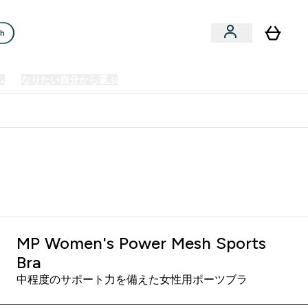
ch
ム
なりたい自分から選ぶ
クリアランスセール
日本製造商品
u
Enter プレミアム submenu
Enter なりたい自分から選ぶ submenu
En
⌄
⌄
⌄
欧州スポーツ栄養No.1ブランド*
MP Women's Power Mesh Sports
Bra
中程度のサポート力を備えた女性用ポーツブラ