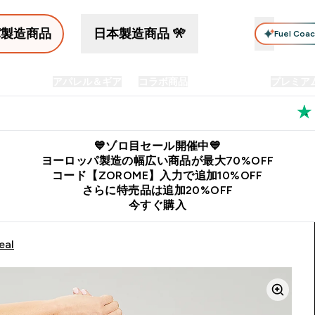
パ製造商品
日本製造商品 🎌
Fuel Coa
イン食品
アパレル＆ギア
コラボ商品
セット商品
プレミア
プリメント submenu
Enter プロテイン食品 submenu
Enter アパレル＆ギア submenu
Enter コラボ商品 submen
⌄
⌄
⌄
料
公式LINE追加で最新お得情報をゲット
公式アプリはこちら
💙ゾロ目セール開催中💙
ヨーロッパ製造の幅広い商品が最大70%OFF
コード【ZOROME】入力で追加10%OFF
さらに特売品は追加20%OFF
今すぐ購入
eal