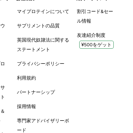
品
マイプロテインについて
割引コード&セー
ル情報
ツウ
サプリメントの品質
友達紹介制度
英国現代奴隷法に関する
¥500をゲット
ステートメント
プロ
プライバシーポリシー
利用規約
酸サ
パートナーシップ
ント
採用情報
ン＆
ル
専門家アドバイザリーボ
ード