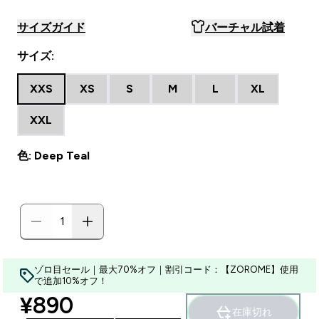
サイズガイド
バーチャル試着
サイズ:
XXS
XS
S
M
L
XL
XXL
色: Deep Teal
ゾロ目セール｜最大70%オフ｜割引コード：【ZOROME】使用
で追加10%オフ！
discounted price
¥890‎
在庫切れ