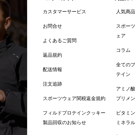
カスタマーサービス
人気商
お問合せ
スポー
ェア
よくあるご質問
コラム
返品規約
全ての
配送情報
テイン
注文追跡
アミノ
スポーツウェア関税返金規約
プリメ
フィルドプロテインクッキー
ビタミ
製品回収のお知らせ
ミネラ