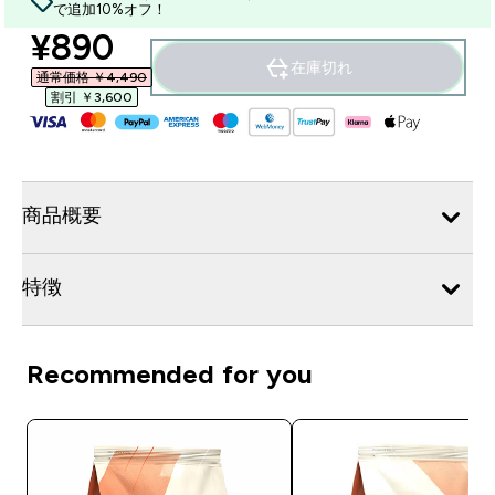
で追加10%オフ！
discounted price
¥890‎
在庫切れ
通常価格 ￥4,490‎
割引 ￥3,600‎
商品概要
特徴
Recommended for you