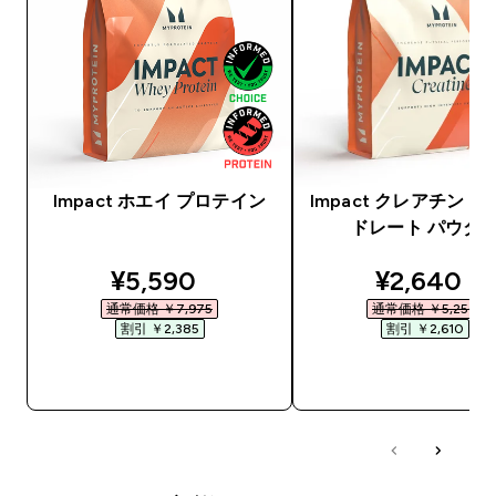
Impact ホエイ プロテイン
Impact クレアチン 
ドレート パウダ
discounted price
discounte
¥5,590‎
¥2,640‎
通常価格 ￥7,975‎
通常価格 ￥5,250‎
割引 ￥2,385‎
割引 ￥2,610‎
今すぐ購入
今すぐ購入