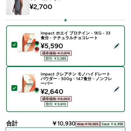
¥2,700‎
Impact ホエイ プロテイン - 1KG - 33
食分 - ナチュラルチョコレート
discounted price
¥5,590‎
この商品を選択 - Impact ホエイ プロテイン - 1KG 
通常価格 ￥7,975‎
割引 ￥2,385‎
Impact クレアチン モノハイドレート
パウダー - 500g - 147食分 - ノンフレ
ーバー
この商品を選択 - Impact クレアチン モノハイドレート パ
discounted price
¥2,640‎
通常価格 ￥5,250‎
割引 ￥2,610‎
合計
￥10,930‎
Was ￥15,925‎
Save ￥4,995‎