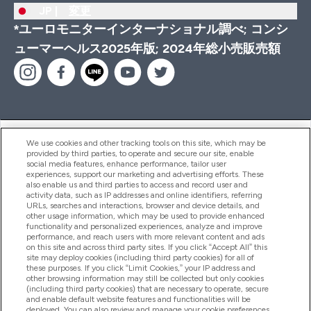
JP |
変更
*ユーロモニターインターナショナル調べ; コンシ
ューマーヘルス2025年版; 2024年総小売販売額
ヘルプ＆ガイド
We use cookies and other tracking tools on this site, which may be
provided by third parties, to operate and secure our site, enable
social media features, enhance performance, tailor user
experiences, support our marketing and advertising efforts. These
also enable us and third parties to access and record user and
商品について
activity data, such as IP addresses and online identifiers, referring
URLs, searches and interactions, browser and device details, and
other usage information, which may be used to provide enhanced
functionality and personalized experiences, analyze and improve
会社概要
performance, and reach users with more relevant content and ads
on this site and across third party sites. If you click “Accept All” this
site may deploy cookies (including third party cookies) for all of
these purposes. If you click “Limit Cookies,” your IP address and
特典＆ポイント
other browsing information may still be collected but only cookies
(including third party cookies) that are necessary to operate, secure
and enable default website features and functionalities will be
deployed. You can also review and manage your cookie preferences