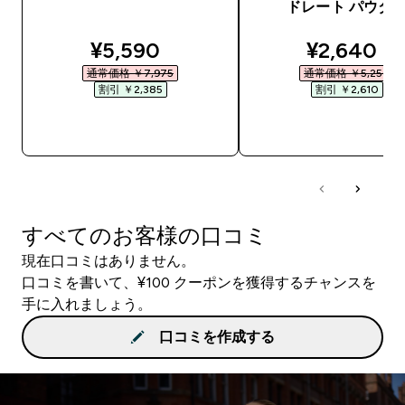
ドレート パウダ
discounted price
discounte
¥5,590‎
¥2,640‎
通常価格 ￥7,975‎
通常価格 ￥5,250‎
割引 ￥2,385‎
割引 ￥2,610‎
今すぐ購入
今すぐ購入
すべてのお客様の口コミ
現在口コミはありません。
口コミを書いて、¥100 クーポンを獲得するチャンスを
手に入れましょう。
口コミを作成する