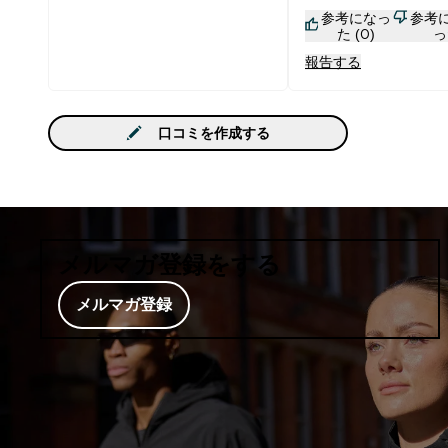
参考になっ
参考
テーションに組み込み
た (0)
っ
報告する
口コミを作成する
メルマガ登録をする
メルマガ登録