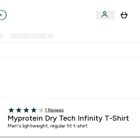
ch
ム
なりたい自分から選ぶ
クリアランスセール
日本製造商品
u
Enter プレミアム submenu
Enter なりたい自分から選ぶ submenu
En
⌄
⌄
⌄
欧州スポーツ栄養No.1ブランド*
1 ＋件の口コミ
1 Reviews
4 out of 5 stars
Myprotein Dry Tech Infinity T-Shirt
Men’s lightweight, regular fit t-shirt