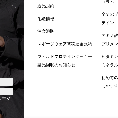
コラム
返品規約
全ての
配送情報
テイン
注文追跡
アミノ
スポーツウェア関税返金規約
プリメ
フィルドプロテインクッキー
ビタミ
製品回収のお知らせ
ミネラ
初めて
におす
ューマ