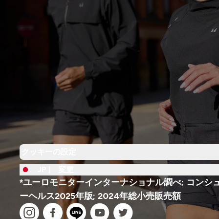
クッキーの設定
JP |
変更
*ユーロモニターインターナショナル調べ; コンシ
ーヘルス2025年版; 2024年総小売販売額