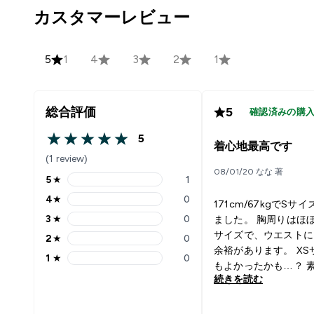
カスタマーレビュー
5
1
4
3
2
1
総合評価
5
確認済みの購
5
5 out of 5 stars
着心地最高です
(1 review)
08/01/20 なな 著
5
★
1
5 stars rating 1 reviews
4
★
0
171cm/67kgでSサ
4 stars rating 0 reviews
3
★
0
ました。 胸周りはほ
3 stars rating 0 reviews
サイズで、ウエストに
2
★
0
2 stars rating 0 reviews
余裕があります。 XS
1
★
0
1 stars rating 0 reviews
もよかったかも…？ 
続きを読む
りストレッチのある薄
で、速乾性素材です。
とてもよく、ジムウェ