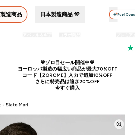
パ製造商品
日本製造商品 🎌
Fuel Coa
イン食品
アパレル＆ギア
コラボ商品
セット商品
プレミア
プリメント submenu
Enter プロテイン食品 submenu
Enter アパレル＆ギア submenu
Enter コラボ商品 submen
⌄
⌄
⌄
料
公式LINE追加で最新お得情報をゲット
公式アプリはこちら
💙ゾロ目セール開催中💙
ヨーロッパ製造の幅広い商品が最大70%OFF
コード【ZOROME】入力で追加10%OFF
さらに特売品は追加20%OFF
今すぐ購入
 - Slate Marl