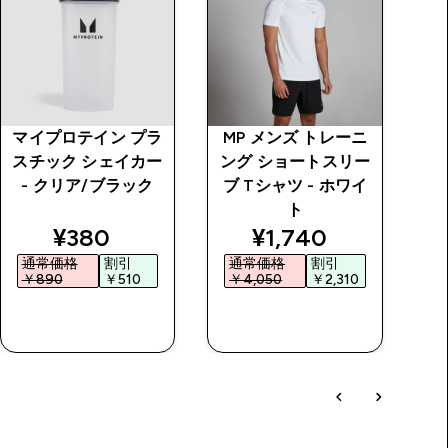
マイプロテイン プラ
MP メンズ トレーニ
オ
スチック シェイカー
ング ショートスリー
- クリア/ブラック
ブ Tシャツ - ホワイ
ト
price
discounted price
discounted price
¥380‎
¥1,740‎
通常価格
割引
通常価格
割引
￥890‎
￥510‎
￥4,050‎
￥2,310‎
￥
今すぐ購入
今すぐ購入