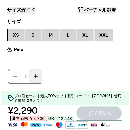
サイズガイド
バーチャル試着
サイズ:
XS
S
M
L
XL
XXL
色: Pine
ゾロ目セール｜最大70%オフ｜割引コード：【ZOROME】使用
で追加10%オフ！
discounted price
¥2,290‎
在庫切れ
通常価格 ￥4,730‎
割引 ￥2,440‎