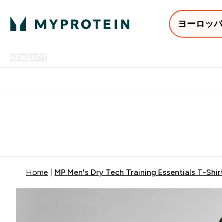
ヨーロッ
NEW&HOT
プロテイン
アミノ酸
サプリメント
プロテ
Enter NEW&HOT submenu
Enter プロテイン submenu
Enter アミノ酸 submenu
Enter サ
⌄
⌄
⌄
⌄
12,000円以上購入で送料無
Home
MP Men's Dry Tech Training Essentials T-Shirt