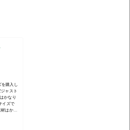
入
イズを購入し
ぼジャスト
はかなり
サイズで
素材はかな
手の素材
 着心地が
アのロー