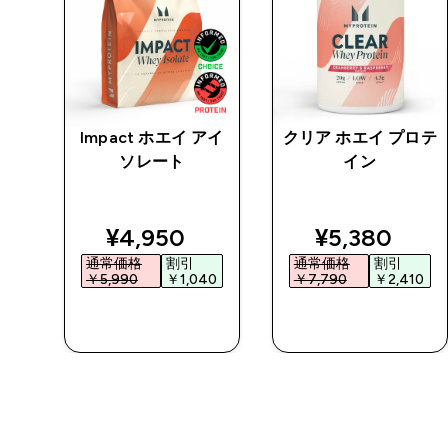
チン
Impact ホエイ アイ
クリア ホエイ プロテ
 パ
ソレート
イン
ed price
discounted price
discounted 
¥4,950‎
¥5,380‎
通常価格
割引
通常価格
割引
0‎
￥5,990‎
￥1,040‎
￥7,790‎
￥2,410‎
今すぐ購入
今すぐ購入