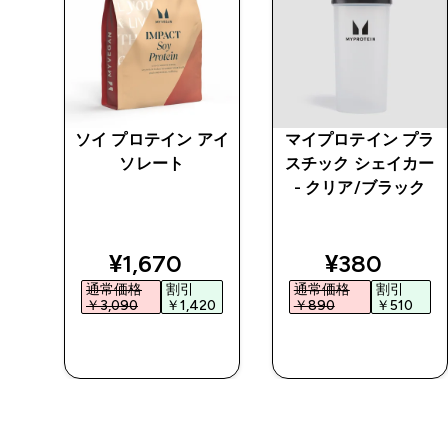
ソイ プロテイン アイ
マイプロテイン プラ
ソレート
スチック シェイカー
- クリア/ブラック
ed price
discounted price
discounted
¥1,670‎
¥380‎
通常価格
割引
通常価格
割引
0‎
￥3,090‎
￥1,420‎
￥890‎
￥510‎
今すぐ購入
今すぐ購入