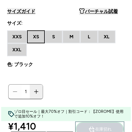
サイズガイド
バーチャル試着
サイズ:
XXS
XS
S
M
L
XL
XXL
色: ブラック
ゾロ目セール｜最大70%オフ｜割引コード：【ZOROME】使用
で追加10%オフ！
discounted price
¥1,410‎
在庫切れ