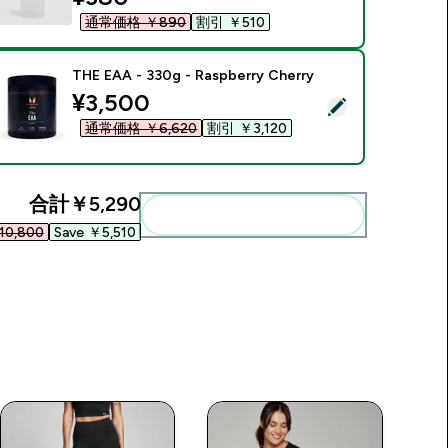
通常価格 ￥890‎
割引 ￥510‎
THE EAA - 330g - Raspberry Cherry
discounted price
¥3,500‎
この商品を選択 - THE EAA - 330g - Raspberry Cherry
通常価格 ￥6,620‎
割引 ￥3,120‎
合計
￥5,290‎
まとめてカートに入れる
0,800‎
Save ￥5,510‎