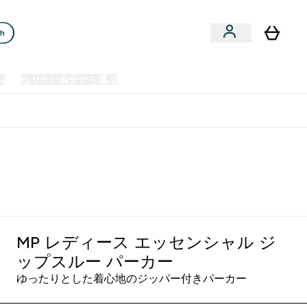
ch
ム
なりたい自分から選ぶ
クリアランスセール
日本製造商品
u
Enter プレミアム submenu
Enter なりたい自分から選ぶ submenu
En
⌄
⌄
⌄
欧州スポーツ栄養No.1ブランド*
 ジップスルー パーカー - ブラック
MP レディース エッセンシャル ジ
ップスルー パーカー
ゆったりとした着心地のジッパー付きパーカー