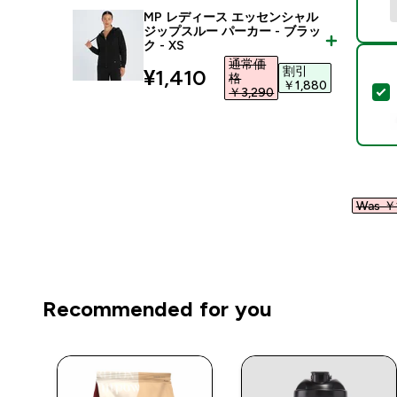
MP レディース エッセンシャル
ジップスルー パーカー - ブラッ
ク - XS
通常価
割引
discounted price
¥1,410‎
格
￥1,880‎
￥3,290‎
Was ￥1
Recommended for you