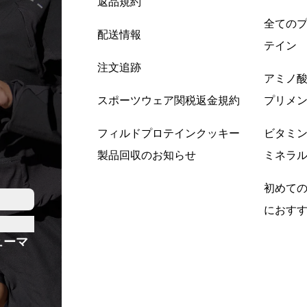
返品規約
全ての
配送情報
テイン
注文追跡
アミノ
スポーツウェア関税返金規約
プリメ
フィルドプロテインクッキー
ビタミ
製品回収のお知らせ
ミネラ
初めて
におす
ューマ