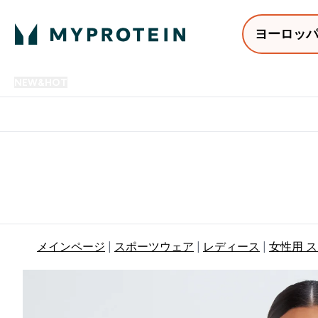
ヨーロッ
NEW&HOT
プロテイン
アミノ酸
サプリメント
プロテ
Enter NEW&HOT submenu
Enter プロテイン submenu
Enter アミノ酸 submenu
Enter サ
⌄
⌄
⌄
⌄
12,000円以上購入で送料無
メインページ
スポーツウェア
レディース
女性用 