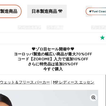
パ製造商品
日本製造商品 🎌
Fuel Coa
イン食品
アパレル＆ギア
コラボ商品
セット商品
プレミア
プリメント submenu
Enter プロテイン食品 submenu
Enter アパレル＆ギア submenu
Enter コラボ商品 submen
⌄
⌄
⌄
料
公式LINE追加で最新お得情報をゲット
公式アプリはこちら
💙ゾロ目セール開催中💙
ヨーロッパ製造の幅広い商品が最大70%OFF
コード【ZOROME】入力で追加10%OFF
さらに特売品は追加25%OFF
今すぐ購入
スウェット＆フリース パーカー
MP レディース エッセンシャル