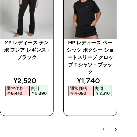
MP レディース テン
MP レディース ベー
M
ポ フレア レギンス -
シック ボクシー ショ
シ
ブラック
ートスリーブ クロッ
ッ
プ Tシャツ - ブラッ
ク
 price
discounted price
discounted price
¥2,520‎
¥1,740‎
通常価格
割引
通常価格
割引
￥8,410‎
￥5,890‎
￥4,050‎
￥2,310‎
￥
今すぐ購入
今すぐ購入