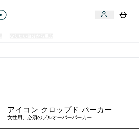
ch
ム
なりたい自分から選ぶ
クリアランスセール
日本製造商品
u
Enter プレミアム submenu
Enter なりたい自分から選ぶ submenu
En
⌄
⌄
⌄
欧州スポーツ栄養No.1ブランド*
アイコン クロップド パーカー
女性用、必須のプルオーバーパーカー