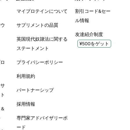
品
マイプロテインについて
割引コード&セー
ル情報
ツウ
サプリメントの品質
友達紹介制度
英国現代奴隷法に関する
¥500をゲット
ステートメント
プロ
プライバシーポリシー
利用規約
酸サ
パートナーシップ
ント
採用情報
ン＆
ル
専門家アドバイザリーボ
ード