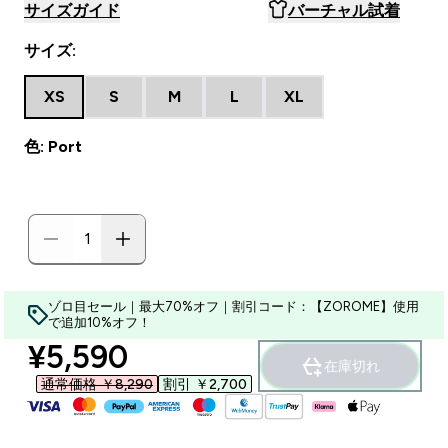
サイズガイド
バーチャル試着
サイズ:
XS
S
M
L
XL
色: Port
ゾロ目セール｜最大70%オフ｜割引コード：【ZOROME】使用
で追加10%オフ！
discounted price
¥5,590‎
在庫切れ
通常価格 ￥8,290‎
割引 ￥2,700‎