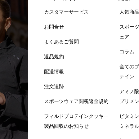
カスタマーサービス
人気商
お問合せ
スポー
ェア
よくあるご質問
コラム
返品規約
全ての
配送情報
テイン
注文追跡
アミノ
スポーツウェア関税返金規約
プリメ
フィルドプロテインクッキー
ビタミ
製品回収のお知らせ
ミネラ