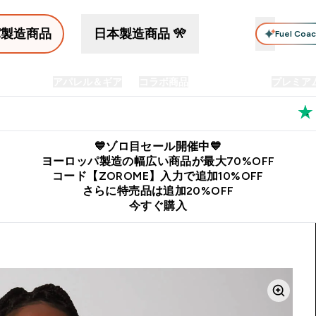
パ製造商品
日本製造商品 🎌
Fuel Coa
イン食品
アパレル＆ギア
コラボ商品
セット商品
プレミア
プリメント submenu
Enter プロテイン食品 submenu
Enter アパレル＆ギア submenu
Enter コラボ商品 submen
⌄
⌄
⌄
料
公式LINE追加で最新お得情報をゲット
公式アプリはこちら
💙ゾロ目セール開催中💙
ヨーロッパ製造の幅広い商品が最大70%OFF
コード【ZOROME】入力で追加10%OFF
さらに特売品は追加20%OFF
今すぐ購入