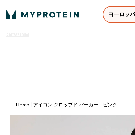
ヨーロッ
NEW&HOT
プロテイン
アミノ酸
サプリメント
プロテ
Enter NEW&HOT submenu
Enter プロテイン submenu
Enter アミノ酸 submenu
Enter サ
⌄
⌄
⌄
⌄
12,000円以上購入で送料無
Home
アイコン クロップド パーカー - ピンク