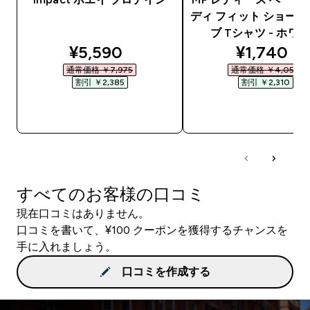
ディ フィット ショー
ブ Tシャツ - ホワ
discounted price
discounte
¥5,590‎
¥1,740‎
通常価格 ￥7,975‎
通常価格 ￥4,050‎
割引 ￥2,385‎
割引 ￥2,310‎
今すぐ購入
今すぐ購入
すべてのお客様の口コミ
現在口コミはありません。
口コミを書いて、¥100 クーポンを獲得するチャンスを
手に入れましょう。
口コミを作成する