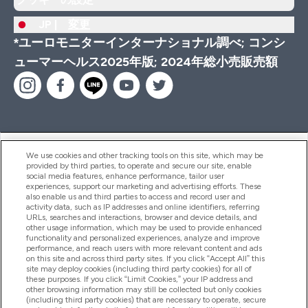
JP |
変更
*ユーロモニターインターナショナル調べ; コンシ
ューマーヘルス2025年版; 2024年総小売販売額
ヘルプ＆ガイド
We use cookies and other tracking tools on this site, which may be
provided by third parties, to operate and secure our site, enable
social media features, enhance performance, tailor user
experiences, support our marketing and advertising efforts. These
also enable us and third parties to access and record user and
商品について
activity data, such as IP addresses and online identifiers, referring
URLs, searches and interactions, browser and device details, and
other usage information, which may be used to provide enhanced
functionality and personalized experiences, analyze and improve
会社概要
performance, and reach users with more relevant content and ads
on this site and across third party sites. If you click “Accept All” this
site may deploy cookies (including third party cookies) for all of
these purposes. If you click “Limit Cookies,” your IP address and
特典＆ポイント
other browsing information may still be collected but only cookies
(including third party cookies) that are necessary to operate, secure