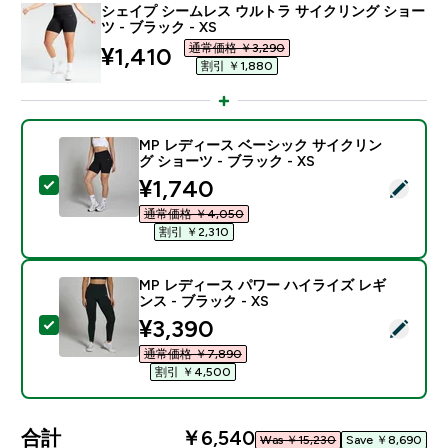
シェイプ シームレス ウルトラ サイクリング ショー
ツ - ブラック - XS
通常価格 ￥3,290‎
discounted price
¥1,410‎
割引 ￥1,880‎
MP レディース ベーシック サイクリン
グ ショーツ - ブラック - XS
discounted price
¥1,740‎
この商品を選択 - MP レディース ベーシック サイクリング
通常価格 ￥4,050‎
割引 ￥2,310‎
MP レディース パワー ハイライズ レギ
ンス - ブラック - XS
discounted price
¥3,390‎
この商品を選択 - MP レディース パワー ハイライズ レギ
通常価格 ￥7,890‎
割引 ￥4,500‎
合計
￥6,540‎
Was ￥15,230‎
Save ￥8,690‎