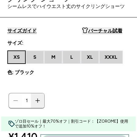
シームレスでハイウエスト丈のサイクリングショーツ
サイズガイド
バーチャル試着
サイズ:
XS
S
M
L
XL
XXXL
色: ブラック
ゾロ目セール｜最大70%オフ｜割引コード：【ZOROME】使用
で追加10%オフ！
discounted price
¥1,410‎