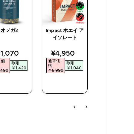
オメガ3
Impact ホエイ ア
オールナチュ
イソレート
ピーナッツ バ
ce
iscounted price
discounted price
discoun
1,070‎
¥4,950‎
¥1,620‎
常価
通常価
通常価
割引
割引
割引
格
格
￥1,420‎
￥1,040‎
￥2,17
490‎
￥5,990‎
￥3,790‎
今すぐ購
今すぐ購
今すぐ購
入
入
入