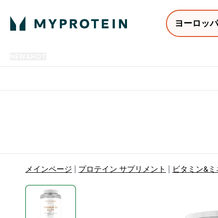
ヨーロッ
NEW&HOT
プロテイン
アミノ酸
サプリメント
プロテ
Enter NEW&HOT submenu
Enter プロテイン submenu
Enter アミノ酸 submenu
Enter サ
⌄
⌄
⌄
⌄
12,000円以上購入で送料無
メインページ
プロテイン サプリメント
ビタミン&ミ