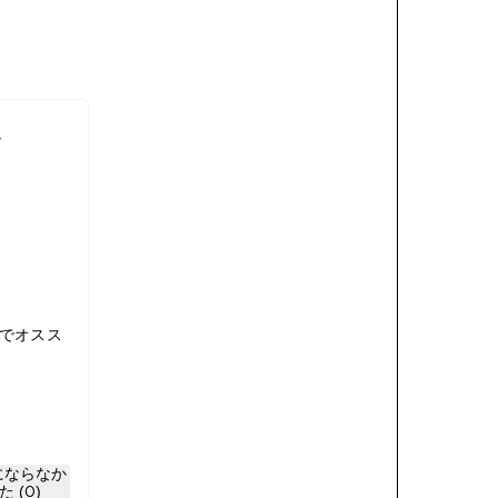
入
でオスス
にならなか
た (0)