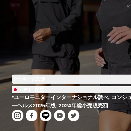
クッキーの設定
JP |
変更
*ユーロモニターインターナショナル調べ; コンシ
ーヘルス2025年版; 2024年総小売販売額