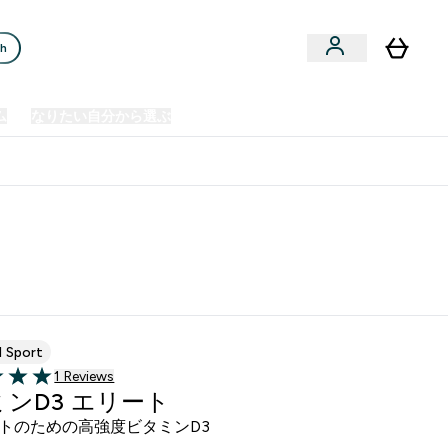
ch
ム
なりたい自分から選ぶ
クリアランスセール
日本製造商品
u
Enter プレミアム submenu
Enter なりたい自分から選ぶ submenu
En
⌄
⌄
⌄
欧州スポーツ栄養No.1ブランド*
d Sport
1 ＋件の口コミ
1 Reviews
5 stars
ンD3 エリート
トのための高強度ビタミンD3