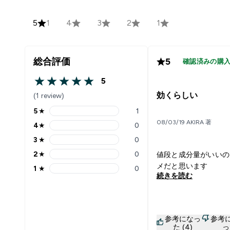
5
1
4
3
2
1
総合評価
5
確認済みの購
5
5 out of 5 stars
効くらしい
(1 review)
5
★
1
5 stars rating 1 reviews
08/03/19 AKIRA 著
4
★
0
4 stars rating 0 reviews
3
★
0
3 stars rating 0 reviews
2
★
0
値段と成分量がいいの
2 stars rating 0 reviews
メだと思います
1
★
0
1 stars rating 0 reviews
続きを読む
参考になっ
参考
た (4)
っ