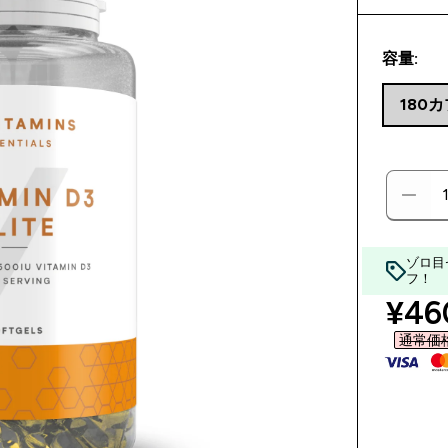
容量:
180
ゾロ目
フ！
disc
¥460
通常価格 