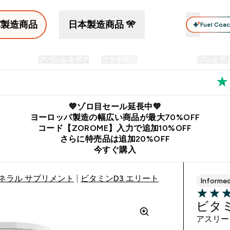
パ製造商品
日本製造商品 🎌
Fuel Coa
イン食品
アパレル＆ギア
コラボ商品
セット商品
プレミア
プリメント submenu
Enter プロテイン食品 submenu
Enter アパレル＆ギア submenu
Enter コラボ商品 submen
⌄
⌄
⌄
料
公式LINE追加で最新お得情報をゲット
公式アプリはこちら
💙ゾロ目セール延長中💙
ヨーロッパ製造の幅広い商品が最大70%OFF
コード【ZOROME】入力で追加10%OFF
さらに特売品は追加20%OFF
今すぐ購入
ネラル サプリメント
ビタミンD3 エリート
Informe
5 out of 
ビタミ
アスリー