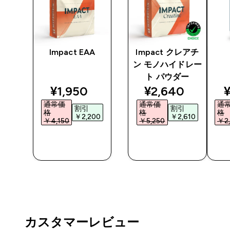
 プ
Impact EAA
Impact クレアチ
ン モノハイドレー
ト パウダー
ted price
discounted price
discounted pri
d
¥1,950‎
¥2,640‎
¥
通常価
通常価
通
割引
割引
格
格
格
5‎
￥2,200‎
￥2,610‎
￥4,150‎
￥5,250‎
￥2,
今すぐ購
今すぐ購
入
入
カスタマーレビュー