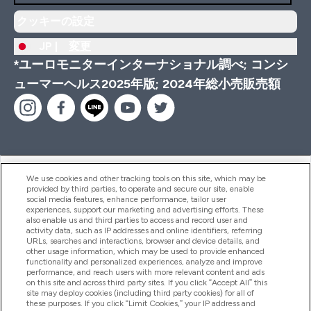
クッキーの設定
JP |
変更
*ユーロモニターインターナショナル調べ; コンシ
ューマーヘルス2025年版; 2024年総小売販売額
ヘルプ＆ガイド
We use cookies and other tracking tools on this site, which may be
provided by third parties, to operate and secure our site, enable
social media features, enhance performance, tailor user
experiences, support our marketing and advertising efforts. These
also enable us and third parties to access and record user and
商品について
activity data, such as IP addresses and online identifiers, referring
URLs, searches and interactions, browser and device details, and
other usage information, which may be used to provide enhanced
functionality and personalized experiences, analyze and improve
会社概要
performance, and reach users with more relevant content and ads
on this site and across third party sites. If you click “Accept All” this
site may deploy cookies (including third party cookies) for all of
these purposes. If you click “Limit Cookies,” your IP address and