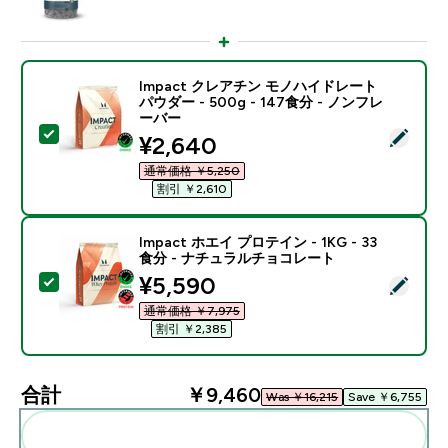
Impact クレアチン モノハイドレート
パウダー - 500g - 147食分 - ノンフレ
ーバー
この商品を選択 - Impact クレアチン モノハイドレート パ
discounted price
¥2,640‎
通常価格 ￥5,250‎
割引 ￥2,610‎
Impact ホエイ プロテイン - 1KG - 33
食分 - ナチュラルチョコレート
discounted price
¥5,590‎
この商品を選択 - Impact ホエイ プロテイン - 1KG 
通常価格 ￥7,975‎
割引 ￥2,385‎
合計
￥9,460‎
Was ￥16,215‎
Save ￥6,755‎
まとめてカートに入れる