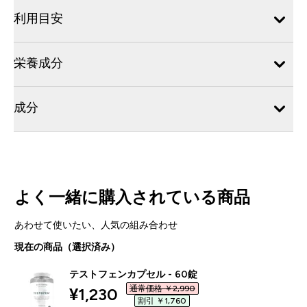
利用目安
栄養成分
成分
よく一緒に購入されている商品
あわせて使いたい、人気の組み合わせ
現在の商品（選択済み）
テストフェンカプセル - 60錠
通常価格 ￥2,990‎
discounted price
¥1,230‎
割引 ￥1,760‎