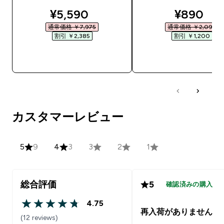
discounted price
discount
¥5,590‎
¥890‎
通常価格 ￥7,975‎
通常価格 ￥2,090‎
割引 ￥2,385‎
割引 ￥1,200‎
今すぐ購入
今すぐ購入
カスタマーレビュー
5
9
4
3
3
2
1
総合評価
5
確認済みの購入
4.75
4.75 out of 5 stars
再入荷がありません
(12 reviews)