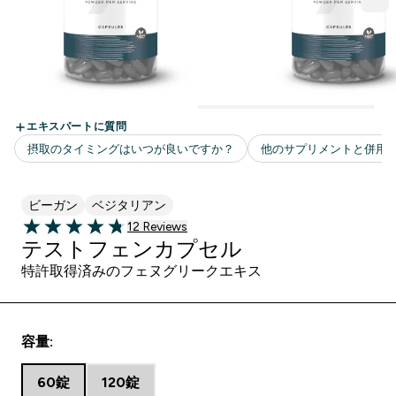
ビーガン
ベジタリアン
12 ＋件の口コミ
12 Reviews
4.75 out of 5 stars
テストフェンカプセル
特許取得済みのフェヌグリークエキス
容量:
60錠
120錠