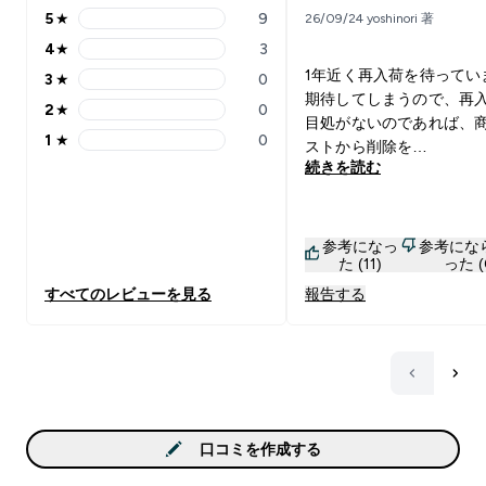
5
★
9
26/09/24 yoshinori 著
5 stars rating 9 reviews
4
★
3
4 stars rating 3 reviews
1年近く再入荷を待ってい
3
★
0
3 stars rating 0 reviews
期待してしまうので、再
2
★
0
2 stars rating 0 reviews
目処がないのであれば、
1
★
0
ストから削除を…
1 stars rating 0 reviews
続きを読む
参考になっ
参考にな
た (11)
った (
すべてのレビューを見る
報告する
口コミを作成する