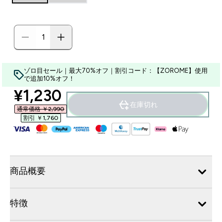
ゾロ目セール｜最大70%オフ｜割引コード：【ZOROME】使用
で追加10%オフ！
discounted price
¥1,230‎
在庫切れ
通常価格 ￥2,990‎
割引 ￥1,760‎
商品概要
特徴