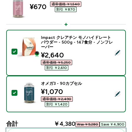
通常価格 ￥1,540‎
discounted price
¥670‎
割引 ￥870‎
Impact クレアチン モノハイドレート
パウダー - 500g - 147食分 - ノンフレ
ーバー
この商品を選択 - Impact クレアチン モノハイドレート パ
discounted price
¥2,640‎
通常価格 ￥5,250‎
割引 ￥2,610‎
オメガ3 - 90カプセル
discounted price
¥1,070‎
この商品を選択 - オメガ3 - 90カプセル
通常価格 ￥2,490‎
割引 ￥1,420‎
合計
￥4,380‎
Was ￥9,280‎
Save ￥4,900‎