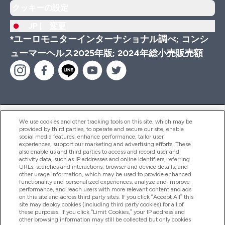
クッキーの設定
JP |
変更
*ユーロモニターインターナショナル調べ; コンシ
ューマーヘルス2025年版; 2024年総小売販売額
ヘルプ＆ガイド
We use cookies and other tracking tools on this site, which may be
provided by third parties, to operate and secure our site, enable
social media features, enhance performance, tailor user
experiences, support our marketing and advertising efforts. These
also enable us and third parties to access and record user and
商品について
activity data, such as IP addresses and online identifiers, referring
URLs, searches and interactions, browser and device details, and
other usage information, which may be used to provide enhanced
functionality and personalized experiences, analyze and improve
会社概要
performance, and reach users with more relevant content and ads
on this site and across third party sites. If you click “Accept All” this
site may deploy cookies (including third party cookies) for all of
these purposes. If you click “Limit Cookies,” your IP address and
特典＆ポイント
other browsing information may still be collected but only cookies