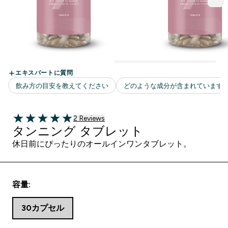
2 ＋件の口コミ
2 Reviews
5 out of 5 stars
タンニング タブレット
休日前にぴったりのオールインワンタブレット。
容量:
30カプセル