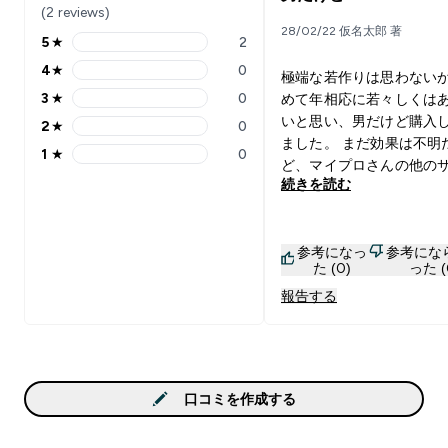
(2 reviews)
28/02/22 仮名太郎 著
5
★
2
5 stars rating 2 reviews
4
★
0
極端な若作りは思わない
4 stars rating 0 reviews
3
★
0
めて年相応に若々しくは
3 stars rating 0 reviews
いと思い、男だけど購入
2
★
0
2 stars rating 0 reviews
ました。 まだ効果は不明
1
★
0
1 stars rating 0 reviews
ど、マイプロさんの他の
続きを読む
メントは効果てきめんな
待しています。一日一粒
のはありがたい。30だか
参考になっ
参考にな
うど一ヶ月分。そんなに
た (0)
った (
ないし(価値観はそれぞれ
報告する
ど)継続してみようと思い
口コミを作成する