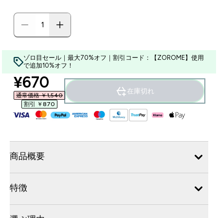
ゾロ目セール｜最大70%オフ｜割引コード：【ZOROME】使用
で追加10%オフ！
discounted price
¥670‎
在庫切れ
通常価格 ￥1,540‎
割引 ￥870‎
商品概要
特徴