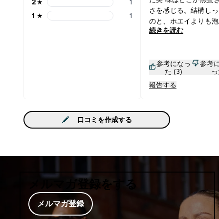
2
★
1
2 stars rating 1 reviews
さを感じる。結構しっ
1
★
1
1 stars rating 1 reviews
のと、ホエイよりも泡
続きを読む
ごいです。 甘党なら
参考になっ
参考
た (3)
っ
報告する
口コミを作成する
メルマガ登録をする
メルマガ登録