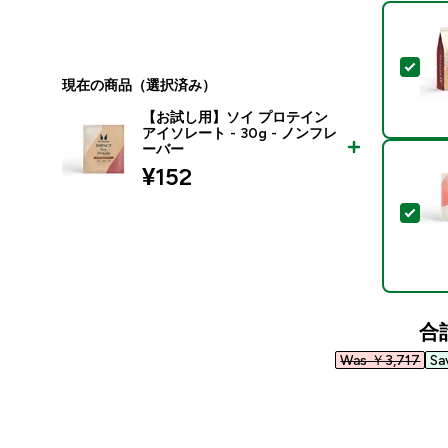
この
現在の商品（選択済み）
【お試し用】ソイ プロテイン
アイソレート - 30g - ノンフレ
ーバー
¥152‎
この
合
Was ￥3,717‎
Sa