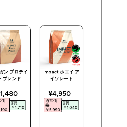
ガン プロテイ
Impact ホエイ ア
ピープロテイン
ン ブレンド
イソレート
イソレート
ce
iscounted price
discounted price
discount
1,480‎
¥4,950‎
¥2,480‎
常価
通常価
通常価
割引
割引
割引
格
格
￥1,710‎
￥1,040‎
￥1,65
190‎
￥5,990‎
￥4,130‎
今すぐ購
今すぐ購
今すぐ購
入
入
入