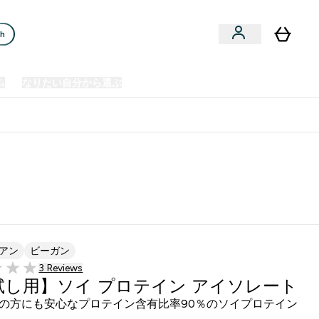
ch
ム
なりたい自分から選ぶ
クリアランスセール
日本製造商品
u
Enter プレミアム submenu
Enter なりたい自分から選ぶ submenu
En
⌄
⌄
⌄
欧州スポーツ栄養No.1ブランド*
アン
ビーガン
3 ＋件の口コミ
3 Reviews
5 stars
試し用】ソイ プロテイン アイソレート
の方にも安心なプロテイン含有比率90％のソイプロテイン