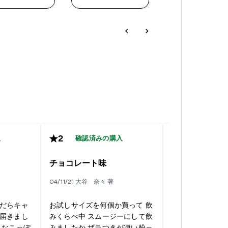
2
1
入
確認済みの購入
チョコレート味
2.5キロかった
04/11/21 大谷 奈々 著
14/06/21 ゆき 著
だらキャ
お試しサイズを何個か買って 飲
ソルティットキ
届きまし
みくらべ中 スムージーにして飲
した。 甘過ぎて
きなこっぽ
みましたか ザラつきが凄い粉っ
ゃでした これを