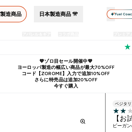
パ製造商品
日本製造商品 🎌
Fuel Coa
イン食品
アパレル＆ギア
コラボ商品
セット商品
プレミア
プリメント submenu
Enter プロテイン食品 submenu
Enter アパレル＆ギア submenu
Enter コラボ商品 submen
⌄
⌄
⌄
料
公式LINE追加で最新お得情報をゲット
公式アプリはこちら
💙ゾロ目セール開催中💙
ヨーロッパ製造の幅広い商品が最大70%OFF
コード【ZOROME】入力で追加10%OFF
さらに特売品は追加20%OFF
今すぐ購入
ベジタリ
2 out of 
【お
ビーガン