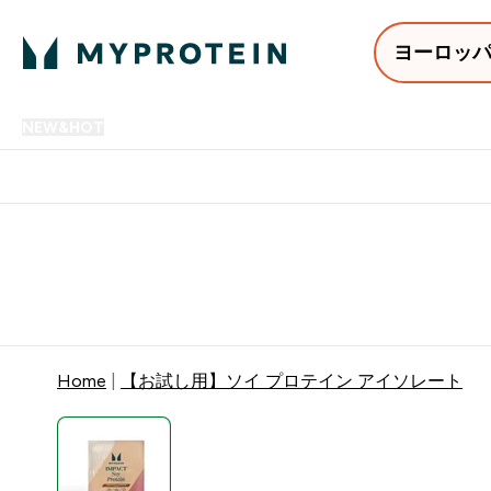
ヨーロッ
NEW&HOT
プロテイン
アミノ酸
サプリメント
プロテ
Enter NEW&HOT submenu
Enter プロテイン submenu
Enter アミノ酸 submenu
Enter サ
⌄
⌄
⌄
⌄
12,000円以上購入で送料無
Home
【お試し用】ソイ プロテイン アイソレート