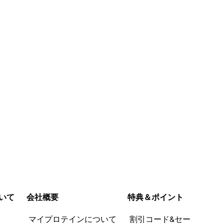
うか、、甘党の
、、
参考にならなか
った (5)
いて
会社概要
特典＆ポイント
品
マイプロテインについて
割引コード&セー