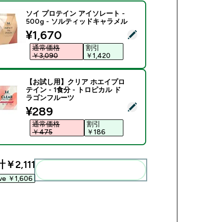
ソイ プロテイン アイソレート -
500g - ソルティッドキャラメル
discounted price
¥1,670‎
商品を選択 - ソイ プロテイン アイソレート - 500g - ソル
通常価格
割引
￥3,090‎
￥1,420‎
【お試し用】クリア ホエイプロ
テイン - 1食分 - トロピカル ド
ラゴンフルーツ
商品を選択 - 【お試し用】クリア ホエイプロテイン - 1食分 
discounted price
¥289‎
通常価格
割引
￥475‎
￥186‎
計
￥2,111‎
まとめてカートに入れる
ve ￥1,606‎