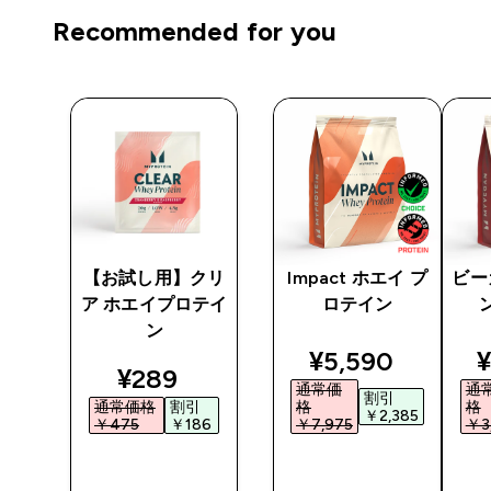
Recommended for you
】
【お試し用】クリ
Impact ホエイ プ
ビー
 プ
ア ホエイプロテイ
ロテイン
ン
discounted pri
d
¥5,590‎
¥
nted price
discounted price
¥289‎
通常価
通
割引
通常価格
割引
格
格
￥2,385‎
‎
￥475‎
￥186‎
￥7,975‎
￥3,
今すぐ購
今すぐ購
入
入