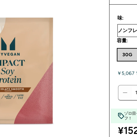
味:
容量:
30G
￥5,067
ゾロ目
フ！
¥152