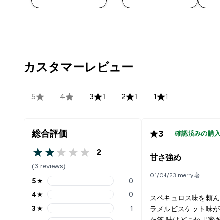
カスタマーレビュー
5
4
3
1
2
1
1
1
総合評価
3
確認済みの購
2
2 out of 5 stars
甘さ強め
(3 reviews)
01/04/23 merry 著
5
★
0
5 stars rating 0 reviews
4
★
0
スペキュロス味を頼ん
4 stars rating 0 reviews
3
★
1
ラメルビスケット味が
3 stars rating 1 reviews
た笑 味はどこか黒蜜