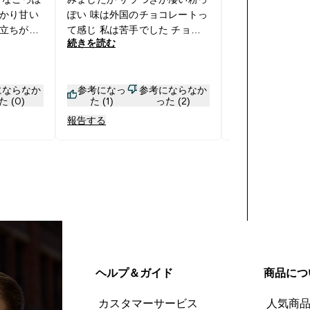
かり甘い
ぽい 味は外国のチョコレートっ
はいるのでしょ
立ちがす
て感じ 私は苦手でした チョコ
私も無理でした
続きを読む
続きを読む
いいかも。
の味は少し薄い そして結構甘い
です ピュアココアパウダーを追
加してなんとか飲みました
にならなか
参考になっ
参考にならなか
参考になっ
た (0)
た (1)
った (2)
た (4)
報告する
報告する
ヘルプ＆ガイド
商品につ
カスタマーサービス
人気商