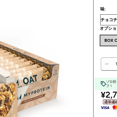
味:
オプショ
BOX O
ゾロ目
フ！
disc
¥2,7
通常価格 