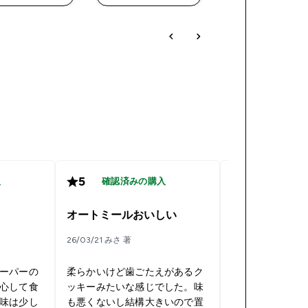
5
4
入
確認済みの購入
確認済み
。
オートミールおいしい
惜しい
26/03/21 みさ 著
25/04/23 Berimbol
ーパーの
柔らかいけど歯ごたえがあるク
チョコチップ味
心して食
ッキーみたいな感じでした。味
インバー系にあ
味は少し
も悪くないし結構大きいので置
チ感は全くなく