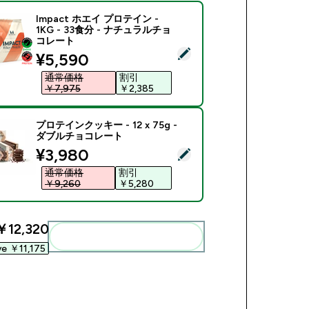
Impact ホエイ プロテイン -
1KG - 33食分 - ナチュラルチョ
コレート
商品を選択 - Impact ホエイ プロテイン - 1KG - 33食分 -
discounted price
¥5,590‎
通常価格
割引
￥7,975‎
￥2,385‎
プロテインクッキー - 12 x 75g -
ダブルチョコレート
discounted price
¥3,980‎
商品を選択 - プロテインクッキー - 12 x 75g - ダブルチョコ
通常価格
割引
￥9,260‎
￥5,280‎
￥12,320‎
まとめてカートに入れる
ve ￥11,175‎