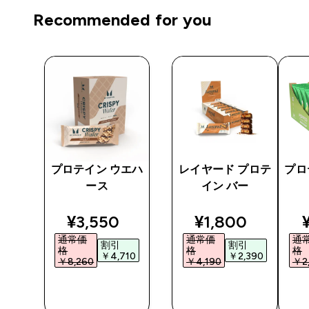
Recommended for you
 プ
プロテイン ウエハ
レイヤード プロテ
プロ
ース
イン バー
ted price
discounted price
discounted pri
¥3,550‎
¥1,800‎
通常価
通常価
通
割引
割引
格
格
格
5‎
￥4,710‎
￥2,390‎
￥8,260‎
￥4,190‎
￥2,
今すぐ購
今すぐ購
入
入