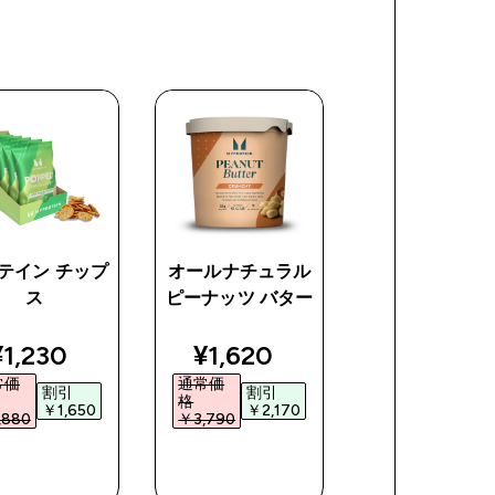
テイン チップ
オールナチュラル
Impact クレ
ス
ピーナッツ バター
ン モノハイド
ト パウダー
ce
discounted price
discounted price
discoun
¥1,230‎
¥1,620‎
¥2,640‎
常価
通常価
通常価
割引
割引
割引
格
格
￥1,650‎
￥2,170‎
￥2,61
880‎
￥3,790‎
￥5,250‎
今すぐ購
今すぐ購
今すぐ購
入
入
入