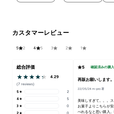
カスタマーレビュー
5
2
4
5
3
2
1
総合評価
5
確認済みの購
4.29
4.29 out of 5 stars
再販お願いします
(7 reviews)
22/05/24 m-pro 著
5
★
2
5 stars rating 2 reviews
4
★
5
美味しすぎて。。。ス
4 stars rating 5 reviews
3
★
0
お菓子よりこちらが安
3 stars rating 0 reviews
べれるなと思い購入。
2
★
0