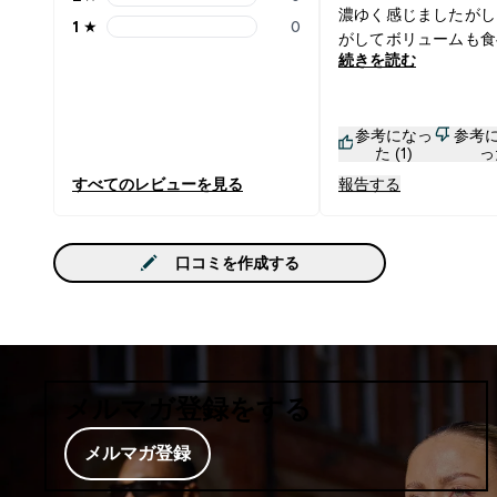
2 stars rating 0 reviews
濃ゆく感じましたがし
1
★
0
1 stars rating 0 reviews
がしてボリュームも食
続きを読む
あり満足。しっとりし
最高です。もう少し、
らしてもいいと思いま
参考になっ
参考
ートしようとしたらな
た (1)
っ
でとても残念。再販セ
すべてのレビューを見る
報告する
願います！！！！
口コミを作成する
メルマガ登録をする
メルマガ登録