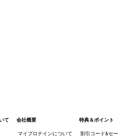
だ、めちゃくち
ーツ麦がツブツブに入っていて
だったり甘
とかがないと1
プチプチと歯ごたえがある。少
かったり･･
続きを読む
続きを読む
。もう少し甘さ
し酸味のある独特の香りがす
いので不快
リピート確実な
る。 食べ応えはかなりある。チ
がGOOD。
んとも惜しい。
ョコ感はあまりない感じ。
にチョコとか
参考にならなか
参考になっ
参考にならなか
参考にな
じます。(チ
った (0)
た (1)
った (0)
た (1)
PFCとカロ
報告する
報告する
さは、間食
いです。
いて
会社概要
特典＆ポイント
品
マイプロテインについて
割引コード&セー