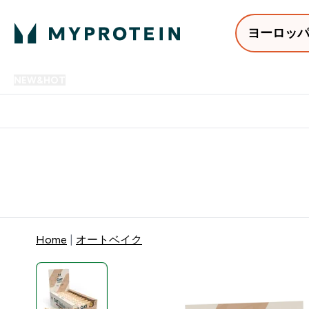
ヨーロッ
NEW&HOT
プロテイン
アミノ酸
サプリメント
プロテ
Enter NEW&HOT submenu
Enter プロテイン submenu
Enter アミノ酸 submenu
Enter サ
⌄
⌄
⌄
⌄
12,000円以上購入で送料無
Home
オートベイク