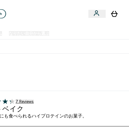
ch
ム
なりたい自分から選ぶ
クリアランスセール
日本製造商品
u
Enter プレミアム submenu
Enter なりたい自分から選ぶ submenu
En
⌄
⌄
⌄
欧州スポーツ栄養No.1ブランド*
7 ＋件の口コミ
7 Reviews
of 5 stars
トベイク
にも食べられるハイプロテインのお菓子。