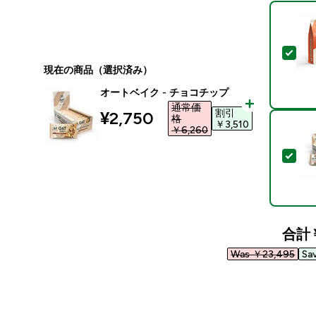
この
現在の商品（選択済み）
オートベイク - チョコチップ
通常価
割引
discounted price
¥2,750‎
格
￥3,510‎
￥6,260‎
この
合計
Was ￥23,495‎
Sa