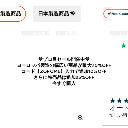
パ製造商品
日本製造商品 🎌
Fuel Coa
イン食品
アパレル＆ギア
コラボ商品
セット商品
プレミア
プリメント submenu
Enter プロテイン食品 submenu
Enter アパレル＆ギア submenu
Enter コラボ商品 submen
⌄
⌄
⌄
料
公式LINE追加で最新お得情報をゲット
公式アプリはこちら
💙ゾロ目セール開催中💙
ヨーロッパ製造の幅広い商品が最大70%OFF
コード【ZOROME】入力で追加10%OFF
さらに特売品は追加25%OFF
今すぐ購入
4.29 out 
オー
忙しい時