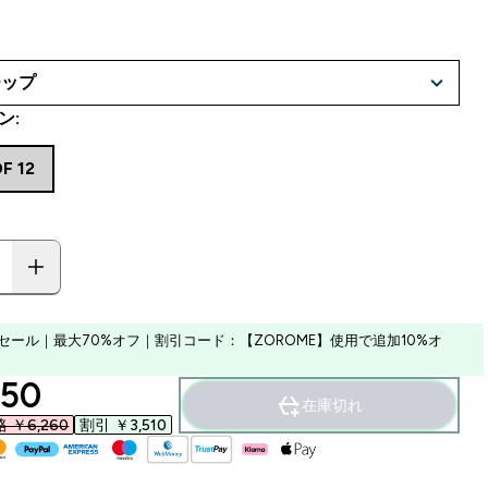
ン:
F 12
セール｜最大70%オフ｜割引コード：【ZOROME】使用で追加10%オ
ounted price
50‎
在庫切れ
￥6,260‎
割引 ￥3,510‎