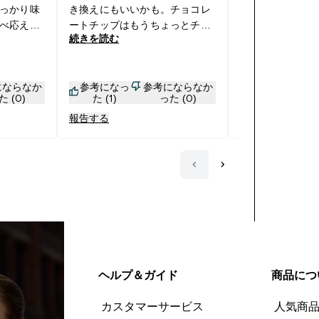
っかり味
き換えにもいいかも。チョコレ
食べやすい。た
べ応えも
ートチップはもうちょっとチョ
ゃ甘くて無糖紅茶
続きを読む
続きを読む
た感じが
コレートっぽさがあればいいな
個食べきれない
砂糖類減
と思ったけど普通においしかっ
控えめになれば
す。リピ
たです。オートミールのお菓子
のだが・・・な
にならなか
参考になっ
参考にならなか
参考になっ
かったの
にはまりそう。
た (0)
た (1)
った (0)
た (1)
ール強く
報告する
報告する
ヘルプ＆ガイド
商品につ
カスタマーサービス
人気商