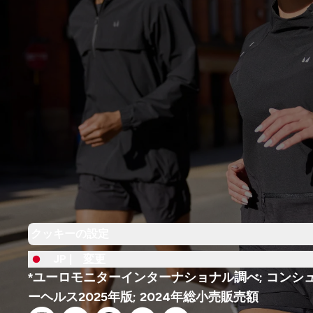
クッキーの設定
JP |
変更
*ユーロモニターインターナショナル調べ; コンシ
ーヘルス2025年版; 2024年総小売販売額