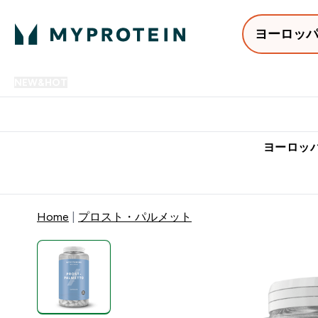
ヨーロッ
NEW&HOT
プロテイン
アミノ酸
サプリメント
プロテ
Enter NEW&HOT submenu
Enter プロテイン submenu
Enter アミノ酸 submenu
Enter サ
⌄
⌄
⌄
⌄
7,000円以上購入で送料無
ヨーロッパ
Home
プロスト・パルメット