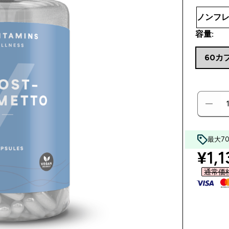
容量:
60カ
最大7
disc
¥1,1
通常価格 