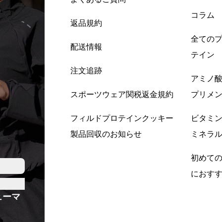
コラム
返品規約
全ての
配送情報
テイン
注文追跡
アミノ
スポーツウェア関税返金規約
プリメ
フィルドプロテインクッキー
ビタミ
製品回収のお知らせ
ミネラ
初めて
におす
ューマ