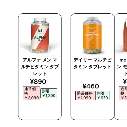
アルファ メン マ
デイリー マルチビ
Im
ルチビタミン タブ
タミン タブレット
ン 
レット
ted price
discounted price
d
¥890‎
¥
discounted pr
¥460‎
通常価
通
割引
格
通常価格
割引
格
0‎
￥1,200‎
￥2,090‎
￥1,090‎
￥630‎
￥5,
今すぐ購
今すぐ購
入
入