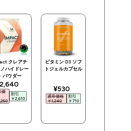
pact クレアチ
ビタミン D3 ソフ
Impact ホエイ
モノハイドレー
トジェルカプセル
イソレート
ト パウダー
iscounted price
discount
2,640‎
¥4,950‎
ice
discounted price
¥530‎
常価
通常価
割引
割引
通常価格
割引
格
￥2,610‎
￥1,04
250‎
￥1,240‎
￥710‎
￥5,990‎
今すぐ購
今すぐ購
今すぐ購
入
入
入