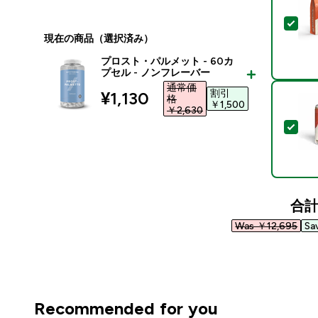
この
現在の商品（選択済み）
プロスト・パルメット - 60カ
プセル - ノンフレーバー
通常価
割引
discounted price
¥1,130‎
格
￥1,500‎
￥2,630‎
この
合
Was ￥12,695‎
Sa
Recommended for you