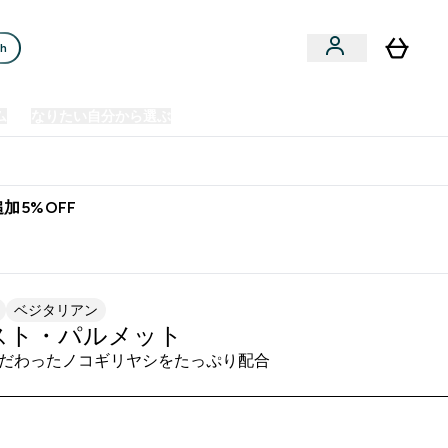
ch
ム
なりたい自分から選ぶ
クリアランスセール
日本製造商品
u
Enter プレミアム submenu
Enter なりたい自分から選ぶ submenu
En
⌄
⌄
⌄
欧州スポーツ栄養No.1ブランド*
加5%OFF
ベジタリアン
スト・パルメット
だわったノコギリヤシをたっぷり配合