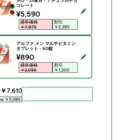
1KG - 33食分 - ナチュラルチョ
コレート
商品を選択 - Impact ホエイ プロテイン - 1KG - 33食分 -
discounted price
¥5,590‎
通常価格
割引
￥7,975‎
￥2,385‎
アルファ メン マルチビタミン
タブレット - 60錠
discounted price
¥890‎
商品を選択 - アルファ メン マルチビタミン タブレット - 60
通常価格
割引
￥2,090‎
￥1,200‎
計
￥7,610‎
まとめてカートに入れる
ve ￥5,085‎