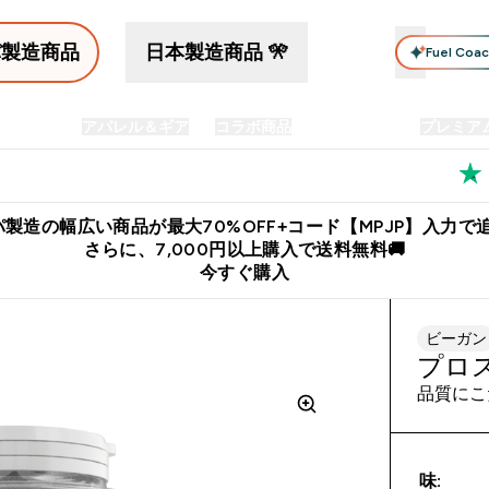
パ製造商品
日本製造商品 🎌
Fuel Coa
イン食品
アパレル＆ギア
コラボ商品
セット商品
プレミア
プリメント submenu
Enter プロテイン食品 submenu
Enter アパレル＆ギア submenu
Enter コラボ商品 submen
⌄
⌄
⌄
料
公式LINE追加で最新お得情報をゲット
公式アプリはこちら
製造の幅広い商品が最大70%OFF+コード【MPJP】入力で追
さらに、7,000円以上購入で送料無料🚚
今すぐ購入
ビーガン
プロ
品質にこ
味: