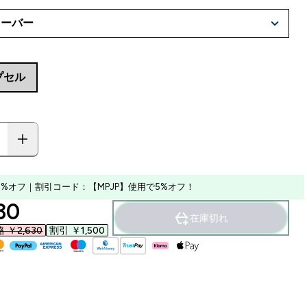
プセル
0%オフ｜割引コード：【MPJP】使用で5%オフ！
ounted price
30‎
在庫切れ
￥2,630‎
割引 ￥1,500‎