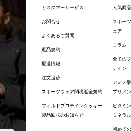
カスタマーサービス
人気商
お問合せ
スポー
ェア
よくあるご質問
コラム
返品規約
全ての
配送情報
テイン
注文追跡
アミノ
スポーツウェア関税返金規約
プリメ
フィルドプロテインクッキー
ビタミ
製品回収のお知らせ
ミネラ
初めて