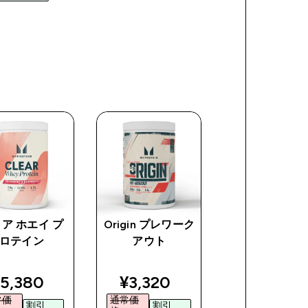
ア ホエイ プ
Origin プレワーク
Impact ホエイ
ロテイン
アウト
ロテイン ミル
ェイク
iscounted price
discounted price
5,380‎
¥3,320‎
ice
常価
通常価
割引
割引