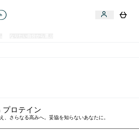
ch
ム
なりたい自分から選ぶ
クリアランスセール
日本製造商品
u
Enter プレミアム submenu
Enter なりたい自分から選ぶ submenu
En
⌄
⌄
⌄
欧州スポーツ栄養No.1ブランド*
gin プロテイン
え、さらなる高みへ。妥協を知らないあなたに。