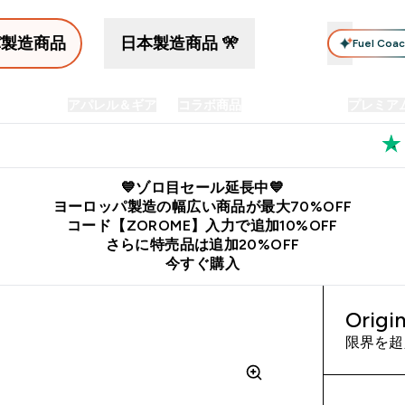
パ製造商品
日本製造商品 🎌
Fuel Coa
イン食品
アパレル＆ギア
コラボ商品
セット商品
プレミア
プリメント submenu
Enter プロテイン食品 submenu
Enter アパレル＆ギア submenu
Enter コラボ商品 submen
⌄
⌄
⌄
料
公式LINE追加で最新お得情報をゲット
公式アプリはこちら
💙ゾロ目セール延長中💙
ヨーロッパ製造の幅広い商品が最大70%OFF
コード【ZOROME】入力で追加10%OFF
さらに特売品は追加20%OFF
今すぐ購入
Ori
限界を超