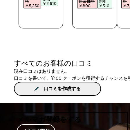
格
通常価格
割引
格
0‎
￥2,610‎
￥5,250‎
￥890‎
￥510‎
￥7,
今すぐ購
今すぐ購
入
入
すべてのお客様の口コミ
現在口コミはありません。
口コミを書いて、¥100 クーポンを獲得するチャンス
口コミを作成する
メルマガ登録をする