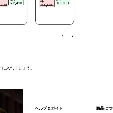
格
¥5,031‎
￥2,410‎
￥3,300‎
790‎
￥6,620‎
今すぐ購
今すぐ購
今すぐ購
入
入
入
を手に入れましょう。
ヘルプ＆ガイド
商品につ