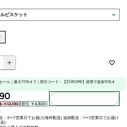
分
セール｜最大70%オフ｜割引コード：【ZOROME】使用で追加10%オ
ounted price
90‎
カートに入れる
￥12,190‎
割引 ￥4,800‎
k
送：3〜7営業日でお届け(海外配送) 追跡配送：1〜3営業日でお届け
送)