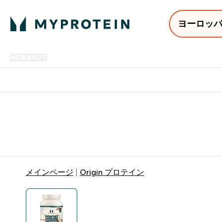
ヨーロッ
NEW&HOT
プロテイン
アミノ酸
サプリメント
プロテ
Enter NEW&HOT submenu
Enter プロテイン submenu
Enter アミノ酸 submenu
Enter サ
⌄
⌄
⌄
⌄
12,000円以上購入で送料無
メインページ
Origin プロテイン