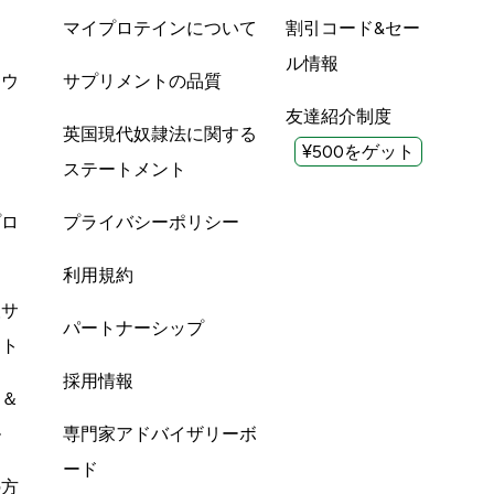
品
マイプロテインについて
割引コード&セー
ル情報
ツウ
サプリメントの品質
友達紹介制度
英国現代奴隷法に関する
¥500をゲット
ステートメント
プロ
プライバシーポリシー
利用規約
酸サ
パートナーシップ
ント
採用情報
ン＆
ル
専門家アドバイザリーボ
ード
の方