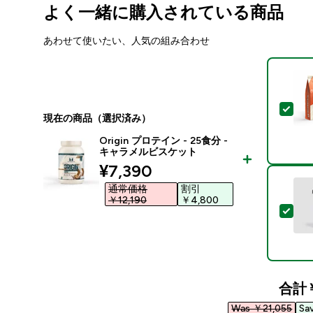
よく一緒に購入されている商品
あわせて使いたい、人気の組み合わせ
この
現在の商品（選択済み）
Origin プロテイン - 25食分 -
キャラメルビスケット
discounted price
¥7,390‎
通常価格
割引
￥12,190‎
￥4,800‎
この
合計
Was ￥21,055‎
Sa