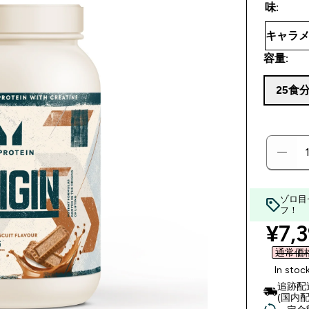
味:
容量:
25食
ゾロ目
フ！
disc
¥7,3
通常価格 
In stoc
追跡配
(国内配