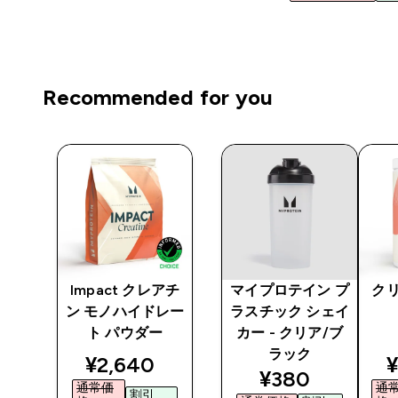
Recommended for you
 ア
Impact クレアチ
マイプロテイン プ
クリ
ン モノハイドレー
ラスチック シェイ
ト パウダー
カー - クリア/ブ
ラック
ted price
discounted price
d
¥2,640‎
¥
discounted pr
¥380‎
通常価
通
割引