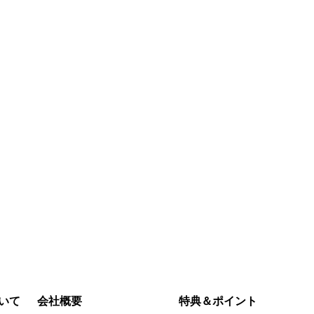
格
￥2,000‎
￥9,690‎
今すぐ購
入
いて
会社概要
特典＆ポイント