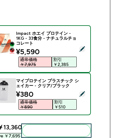
Impact ホエイ プロテイン -
1KG - 33食分 - ナチュラルチョ
コレート
商品を選択 - Impact ホエイ プロテイン - 1KG - 33食分 -
discounted price
¥5,590‎
通常価格
割引
￥7,975‎
￥2,385‎
マイプロテイン プラスチック シ
ェイカー - クリア/ブラック
discounted price
¥380‎
商品を選択 - マイプロテイン プラスチック シェイカー - クリ
通常価格
割引
￥890‎
￥510‎
￥13,360‎
まとめてカートに入れる
ve ￥7,695‎