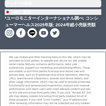
クッキーの設定
JP |
変更
*ユーロモニターインターナショナル調べ; コンシ
ューマーヘルス2025年版; 2024年総小売販売額
ヘルプ＆ガイド
We use cookies and other tracking tools on this site, which may be
provided by third parties, to operate and secure our site, enable
social media features, enhance performance, tailor user
experiences, support our marketing and advertising efforts. These
also enable us and third parties to access and record user and
商品について
activity data, such as IP addresses and online identifiers, referring
URLs, searches and interactions, browser and device details, and
other usage information, which may be used to provide enhanced
functionality and personalized experiences, analyze and improve
会社概要
performance, and reach users with more relevant content and ads
on this site and across third party sites. If you click “Accept All” this
site may deploy cookies (including third party cookies) for all of
these purposes. If you click “Limit Cookies,” your IP address and
特典＆ポイント
other browsing information may still be collected but only cookies