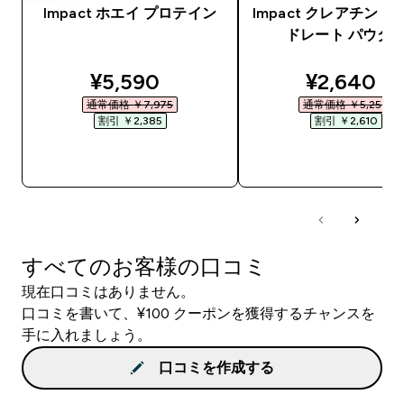
Impact ホエイ プロテイン
Impact クレアチン 
ドレート パウダ
discounted price
discounte
¥5,590‎
¥2,640‎
通常価格 ￥7,975‎
通常価格 ￥5,250‎
割引 ￥2,385‎
割引 ￥2,610‎
今すぐ購入
今すぐ購入
すべてのお客様の口コミ
現在口コミはありません。
口コミを書いて、¥100 クーポンを獲得するチャンスを
手に入れましょう。
口コミを作成する