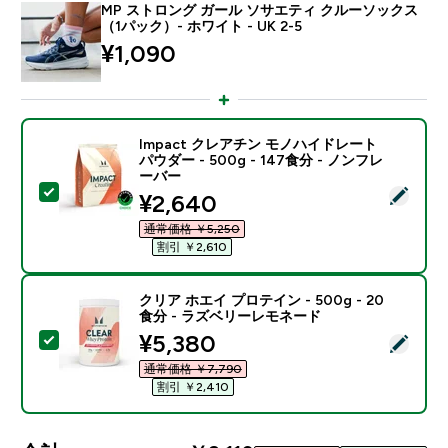
MP ストロング ガール ソサエティ クルーソックス
（1パック）- ホワイト - UK 2-5
¥1,090‎
Impact クレアチン モノハイドレート
パウダー - 500g - 147食分 - ノンフレ
ーバー
この商品を選択 - Impact クレアチン モノハイドレート パ
discounted price
¥2,640‎
通常価格 ￥5,250‎
割引 ￥2,610‎
クリア ホエイ プロテイン - 500g - 20
食分 - ラズベリーレモネード
discounted price
¥5,380‎
この商品を選択 - クリア ホエイ プロテイン - 500g -
通常価格 ￥7,790‎
割引 ￥2,410‎