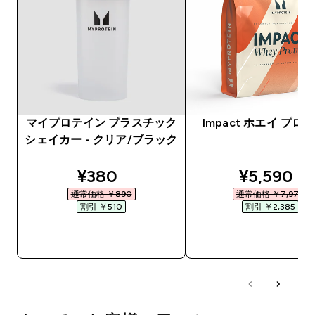
マイプロテイン プラスチック
Impact ホエイ プロ
シェイカー - クリア/ブラック
discounted price
discounte
¥380‎
¥5,590‎
通常価格 ￥890‎
通常価格 ￥7,975‎
割引 ￥510‎
割引 ￥2,385‎
今すぐ購入
今すぐ購入