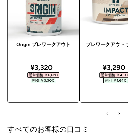
Origin プレワークアウト
プレワークアウト ブ
discounted price
discounte
¥3,320‎
¥3,290‎
通常価格 ￥6,620‎
通常価格 ￥4,930‎
割引 ￥3,300‎
割引 ￥1,640‎
今すぐ購入
今すぐ購入
すべてのお客様の口コミ