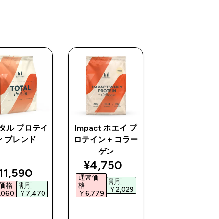
タル プロテイ
Impact ホエイ プ
ウエイト ゲイ
ン ブレンド
ロテイン + コラー
ブレンド
ゲン
ce
discounted price
discoun
¥4,750‎
¥7,690‎
iscounted price
11,590‎
通常価
通常価
割引
割引
価格
割引
格
格
￥2,029‎
￥2,00
060‎
￥7,470‎
￥6,779‎
￥9,690‎
今すぐ購
今すぐ購
今すぐ購