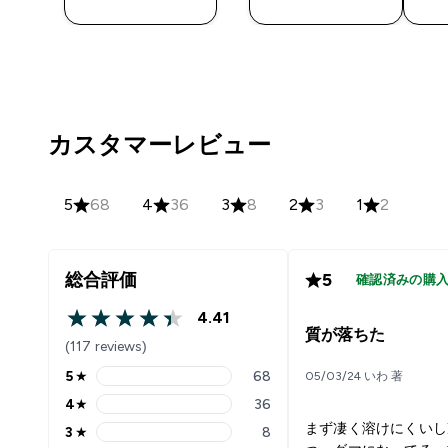
入
入
カスタマーレビュー
5
68
4
36
3
8
2
3
1
2
総合評価
5
確認済みの購
4.41
4.41 out of 5 stars
質が落ちた
(117 reviews)
5
★
68
05/03/24 いわ 著
5 stars rating 68 reviews
4
★
36
4 stars rating 36 reviews
まず凄く溶けにくいし
3
★
8
3 stars rating 8 reviews