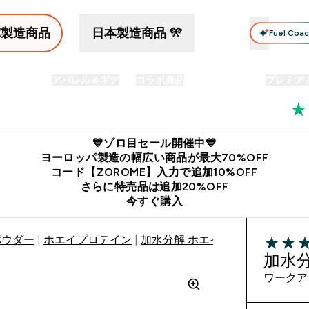
パ製造商品
日本製造商品 🎌
Fuel Coa
イン食品
アパレル＆ギア
コラボ商品
セット商品
プレミア
プリメント submenu
Enter プロテイン食品 submenu
Enter アパレル＆ギア submenu
Enter コラボ商品 submen
⌄
⌄
⌄
料
公式LINE追加で最新お得情報をゲット
公式アプリはこちら
💙ゾロ目セール開催中💙
ヨーロッパ製造の幅広い商品が最大70%OFF
コード【ZOROME】入力で追加10%OFF
さらに特売品は追加20%OFF
今すぐ購入
パウダー
ホエイプロテイン
加水分解 ホエイプロテイン
4.41 out 
加水
ワークア