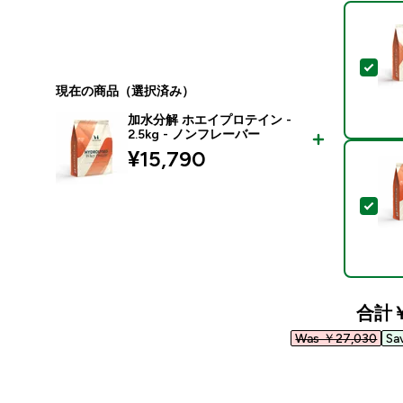
この
現在の商品（選択済み）
加水分解 ホエイプロテイン -
2.5kg - ノンフレーバー
¥15,790‎
この
合計
￥
Was ￥27,030‎
Sa