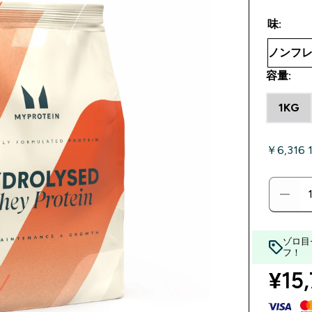
味:
容量:
1KG
￥6,316
ゾロ目
フ！
¥15,