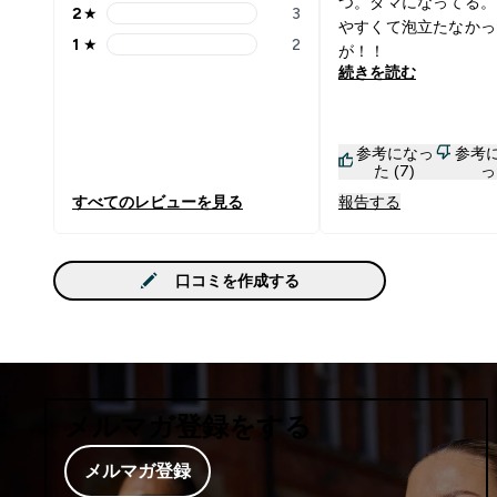
つ。ダマになってる。
2
★
3
2 stars rating 3 reviews
やすくて泡立たなかっ
1
★
2
が！！
1 stars rating 2 reviews
続きを読む
参考になっ
参考
た (7)
っ
すべてのレビューを見る
報告する
口コミを作成する
メルマガ登録をする
メルマガ登録