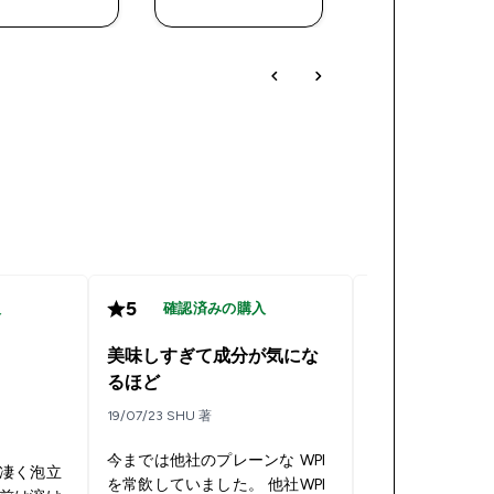
入
入
入
5
5
入
確認済みの購入
確認済み
美味しすぎて成分が気にな
改良された
るほど
17/05/22 tatsu 著
19/07/23 SHU 著
しばらく愛用し
今までは他社のプレーンな WPI
凄く泡立
2021年暮れか2
を常飲していました。 他社WPI