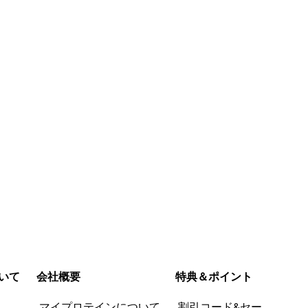
思ったら在庫切
けやすく、プレーン味なので
りたいとき
うやく復活した
HMBなどと混ぜても相性が良く
+αしてい
たら、前よりも
非常に飲みやすいです。
加え非常に
続きを読む
続きを読む
た。 まず溶け
おります！
た。お湯を使わ
どカップに残り
参考にならなか
参考になっ
参考にならなか
参考にな
ん。そして、ち
った (2)
た (2)
った (0)
た (1)
ていた牛乳くさ
報告する
報告する
ほぼ無味無臭に
ても嬉しかった
いて
会社概要
特典＆ポイント
品
マイプロテインについて
割引コード&セー