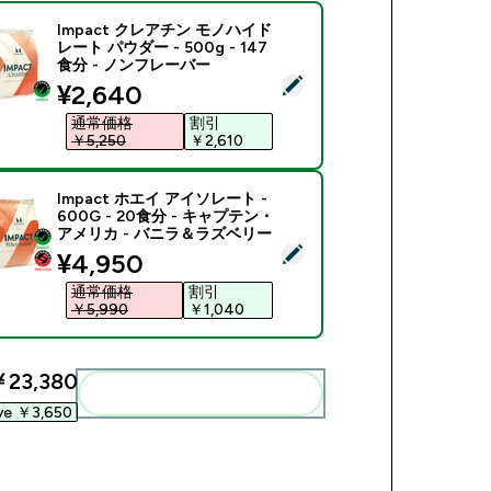
Impact クレアチン モノハイド
レート パウダー - 500g - 147
食分 - ノンフレーバー
商品を選択 - Impact クレアチン モノハイドレート パウダー - 5
discounted price
¥2,640‎
通常価格
割引
￥5,250‎
￥2,610‎
Impact ホエイ アイソレート -
600G - 20食分 - キャプテン・
アメリカ - バニラ＆ラズベリー
商品を選択 - Impact ホエイ アイソレート - 600G - 20
discounted price
¥4,950‎
通常価格
割引
￥5,990‎
￥1,040‎
23,380‎
まとめてカートに入れる
ve ￥3,650‎