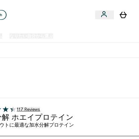
ch
ム
なりたい自分から選ぶ
クリアランスセール
日本製造商品
u
Enter プレミアム submenu
Enter なりたい自分から選ぶ submenu
En
⌄
⌄
⌄
欧州スポーツ栄養No.1ブランド*
117 ＋件の口コミ
117 Reviews
of 5 stars
分解 ホエイプロテイン
ウトに最適な加水分解プロテイン