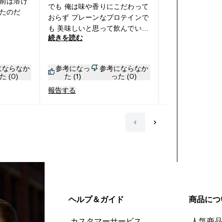
前は溶け
にまた買おうと
でも 俺は味や香りにこだわって
たのだ
れ、22年春によ
おらず プレーンなプロテインで
ので早速注文し
も 美味しいと思って飲んでいま
続きを読む
改良されていまし
続きを読む
す。 なぜなら そもそも欲しい
やすくなりまし
のはタンパク質だから。 香りや
なくてもほとん
味なんてどうでもいいです。 と
にならなか
参考になっ
参考にならなか
参考になっ
カスがつきませ
はいっても、 こちらの口コミに
た (0)
た (1)
った (0)
た (4)
ょっと気になっ
「まずい」などの評価が入って
報告する
報告する
さが無くなり、
いたので ちょっと購入するか迷
なりました。と
っていました。 到着したので早
ので星５です！
速飲んでみました。 ところが、
全然まずいなんて思わない。 逆
に美味しく感じてしまいまし
て、 俺の味覚おかしいのかな？
と思うほどです。 まずいと書い
た人は 俺が今まで飲んでいた
他社のWPIを飲んだら 吐くんじ
ゃないかと思います笑 ミルクテ
ヘルプ＆ガイド
商品につ
ィーを飲んでいるような感覚。
自分にとっては甘味が強く感じ
カスタマーサービス
人気商