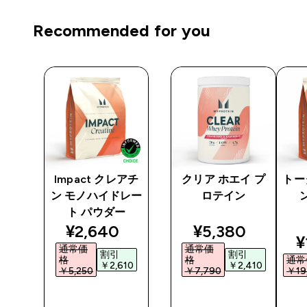
Recommended for you
 プ
Impact クレアチ
クリア ホエイ プ
トー
ン モノハイドレー
ロテイン
ト パウダー
ted price
discounted price
discounted pri
¥2,640‎
¥5,380‎
d
¥
通常価
通常価
割引
割引
格
格
通常
5‎
￥2,610‎
￥2,410‎
￥5,250‎
￥7,790‎
￥19,
今すぐ購
今すぐ購