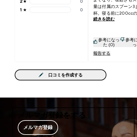
2
★
0
2 stars rating 0 reviews
量は付属のスプーン3
1
★
0
1 stars rating 0 reviews
杯。寝る前に200cc
続きを読む
して飲んでいます。
参考になっ
参考
た (0)
っ
報告する
口コミを作成する
メルマガ登録をする
メルマガ登録