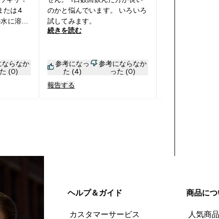
口コミを見て買
または4
のかと悩んでいます。 いろいろ
よく眠れる…気
の水に溶か
試してみます。
続きを読む
続きを読む
にならなか
参考になっ
参考にならなか
参考になっ
た (0)
た (4)
った (0)
た (2)
報告する
報告する
ヘルプ＆ガイド
商品につ
カスタマーサービス
人気商