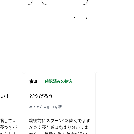
4
4
入
確認済みの購入
確認済み
良い！
どうだろう
よい
30/04/20 guppy 著
15/10/19 ろむ 著
眠してい
就寝前にスプーン1杯飲んでます
寝つきが
が良く寝た感はあまり分かりま
ッキリ！
せん。 1日数回飲んだ方が良い