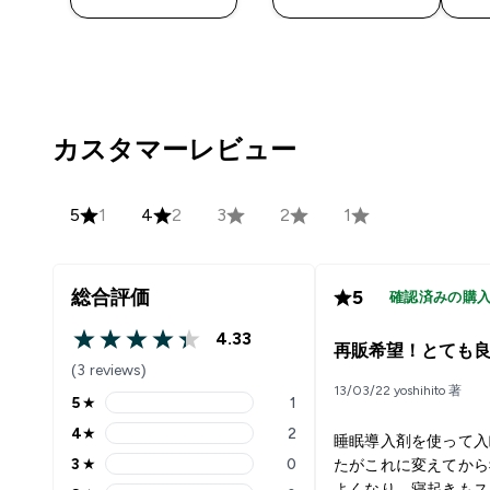
カスタマーレビュー
5
1
4
2
3
2
1
総合評価
5
確認済みの購
4.33
4.33 out of 5 stars
再販希望！とても
(3 reviews)
13/03/22 yoshihito 著
5
★
1
5 stars rating 1 reviews
4
★
2
睡眠導入剤を使って入
4 stars rating 2 reviews
3
★
0
たがこれに変えてから
3 stars rating 0 reviews
よくなり、寝起きもス