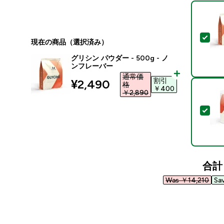
この
現在の商品（選択済み）
グリシン パウダー - 500g - ノ
ンフレーバー
通常価
割引
discounted price
¥2,490‎
格
￥400‎
￥2,890‎
この
合計
Was ￥14,210‎
Sa