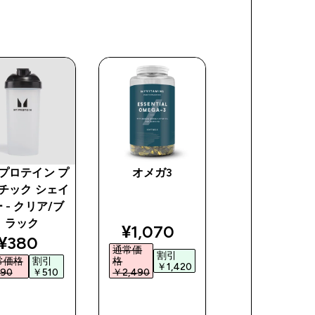
プロテイン プ
オメガ3
コラーゲン プ
チック シェイ
イン
 - クリア/ブ
ラック
ce
discounted price
¥1,070‎
discounted price
¥380‎
通常価
割引
常価格
割引
格
¥5,174‎
￥1,420‎
90‎
￥510‎
￥2,490‎
今すぐ購
今すぐ購
今すぐ購
入
入
入