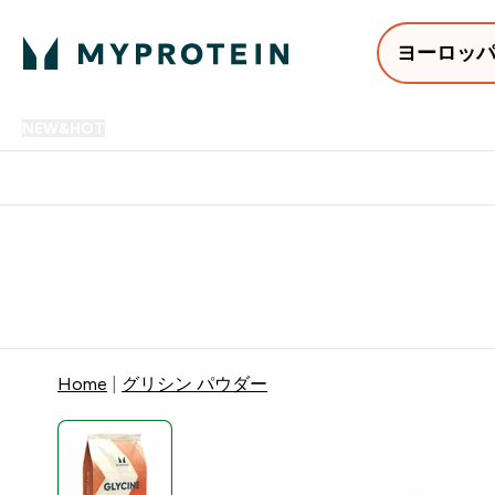
ヨーロッ
NEW&HOT
プロテイン
アミノ酸
サプリメント
プロテ
Enter NEW&HOT submenu
Enter プロテイン submenu
Enter アミノ酸 submenu
Enter サ
⌄
⌄
⌄
⌄
12,000円以上購入で送料無
Home
グリシン パウダー