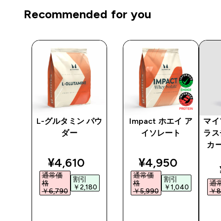
Recommended for you
 プ
L-グルタミン パウ
Impact ホエイ ア
マイ
ダー
イソレート
ラス
カー
ted price
discounted price
discounted pri
¥4,610‎
¥4,950‎
通常価
通常価
割引
割引
格
格
通
5‎
￥2,180‎
￥1,040‎
￥6,790‎
￥5,990‎
￥8
今すぐ購
今すぐ購
入
入