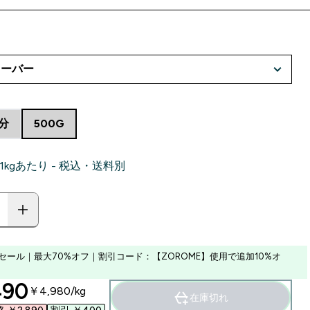
食分
500G
‎ 1kgあたり - 税込・送料別
セール｜最大70%オフ｜割引コード：【ZOROME】使用で追加10%オ
ounted price
90‎
￥4,980‎/kg
在庫切れ