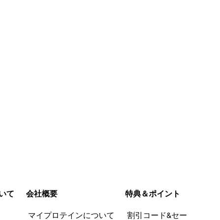
ってみました。
がする。笑
参考にならなか
った (0)
いて
会社概要
特典＆ポイント
品
マイプロテインについて
割引コード&セー