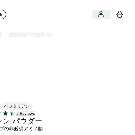
ch
ム
なりたい自分から選ぶ
クリアランスセール
日本製造商品
u
Enter プレミアム submenu
Enter なりたい自分から選ぶ submenu
En
⌄
⌄
⌄
欧州スポーツ栄養No.1ブランド*
ベジタリアン
3 ＋件の口コミ
3 Reviews
of 5 stars
シン パウダー
プの非必須アミノ酸