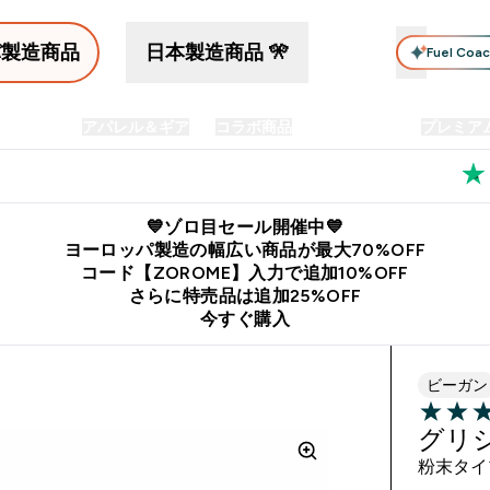
パ製造商品
日本製造商品 🎌
Fuel Coa
イン食品
アパレル＆ギア
コラボ商品
セット商品
プレミア
プリメント submenu
Enter プロテイン食品 submenu
Enter アパレル＆ギア submenu
Enter コラボ商品 submen
⌄
⌄
⌄
料
公式LINE追加で最新お得情報をゲット
公式アプリはこちら
💙ゾロ目セール開催中💙
ヨーロッパ製造の幅広い商品が最大70%OFF
コード【ZOROME】入力で追加10%OFF
さらに特売品は追加25%OFF
今すぐ購入
ビーガン
4.33 out 
グリ
粉末タイ