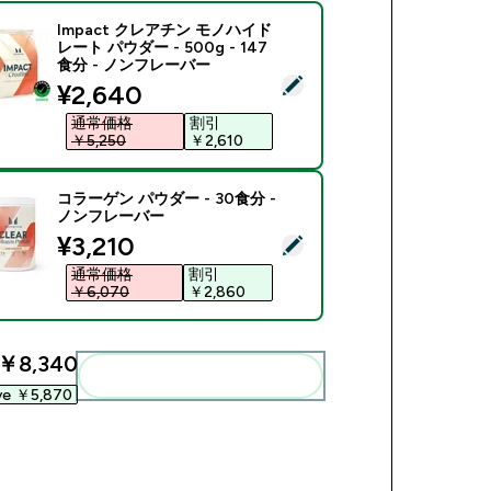
Impact クレアチン モノハイド
レート パウダー - 500g - 147
食分 - ノンフレーバー
商品を選択 - Impact クレアチン モノハイドレート パウダー - 5
discounted price
¥2,640‎
通常価格
割引
￥5,250‎
￥2,610‎
コラーゲン パウダー - 30食分 -
ノンフレーバー
discounted price
¥3,210‎
商品を選択 - コラーゲン パウダー - 30食分 - ノンフレーバー
通常価格
割引
￥6,070‎
￥2,860‎
￥8,340‎
まとめてカートに入れる
ve ￥5,870‎