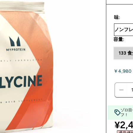
味:
容量:
133 
￥4,980
ゾロ目
フ！
disc
¥2,4