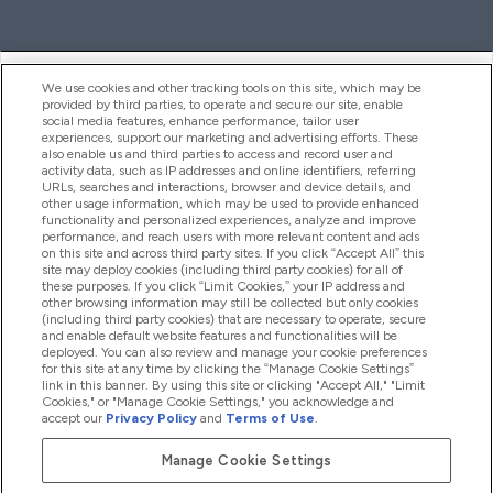
ヘルプ＆ガイド
We use cookies and other tracking tools on this site, which may be
provided by third parties, to operate and secure our site, enable
social media features, enhance performance, tailor user
experiences, support our marketing and advertising efforts. These
also enable us and third parties to access and record user and
商品について
activity data, such as IP addresses and online identifiers, referring
URLs, searches and interactions, browser and device details, and
other usage information, which may be used to provide enhanced
functionality and personalized experiences, analyze and improve
会社概要
performance, and reach users with more relevant content and ads
on this site and across third party sites. If you click “Accept All” this
site may deploy cookies (including third party cookies) for all of
these purposes. If you click “Limit Cookies,” your IP address and
特典＆ポイント
other browsing information may still be collected but only cookies
(including third party cookies) that are necessary to operate, secure
and enable default website features and functionalities will be
deployed. You can also review and manage your cookie preferences
for this site at any time by clicking the “Manage Cookie Settings”
2026 The Hut.com Ltd
link in this banner. By using this site or clicking "Accept All," "Limit
Cookies," or "Manage Cookie Settings," you acknowledge and
accept our
Privacy Policy
and
Terms of Use
.
Manage Cookie Settings