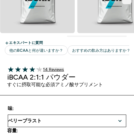
14 ＋件の口コミ
14 Reviews
4.14 out of 5 stars
iBCAA 2:1:1 パウダー
すぐに摂取可能な必須アミノ酸サプリメント
味:
容量: