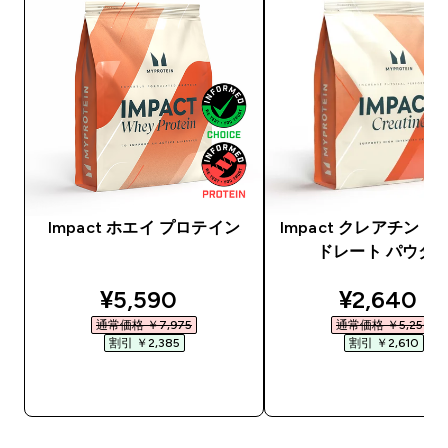
Impact ホエイ プロテイン
Impact クレアチン 
ドレート パウダ
discounted price
discounte
¥5,590‎
¥2,640‎
通常価格 ￥7,975‎
通常価格 ￥5,250‎
割引 ￥2,385‎
割引 ￥2,610‎
今すぐ購入
今すぐ購入