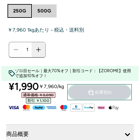
250G
500G
￥7,960‎ 1kgあたり - 税込・送料別
ゾロ目セール｜最大70%オフ｜割引コード：【ZOROME】使用
で追加10%オフ！
discounted price
¥1,990‎
￥7,960‎/kg
在庫切れ
通常価格 ￥3,090‎
割引 ￥1,100‎
商品概要