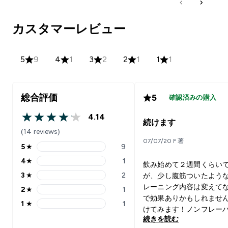
カスタマーレビュー
5
9
4
1
3
2
2
1
1
1
総合評価
5
確認済みの購入
4.14
4.14 out of 5 stars
続けます
(14 reviews)
07/07/20 F 著
5
★
9
5 stars rating 9 reviews
4
★
1
飲み始めて２週間くらい
4 stars rating 1 reviews
3
★
2
が、少し腹筋ついたよう
3 stars rating 2 reviews
レーニング内容は変えて
2
★
1
2 stars rating 1 reviews
で効果ありかもしれませ
1
★
1
1 stars rating 1 reviews
けてみます！ノンフレー
続きを読む
は、うま味調味料みたい