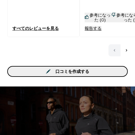
っぱい味なので注意！
参考になっ
参考にな
た (0)
った (
すべてのレビューを見る
報告する
口コミを作成する