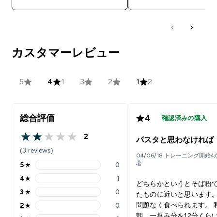
カスタマーレビュー
5
4
1
3
2
1
2
総合評価
4
確認済みの購入
2
パスタと思わなければ
2 out of 5 stars
(3 reviews)
04/06/18 トレーニング開始
著
5
★
0
5 stars rating 0 reviews
4
★
1
4 stars rating 1 reviews
どちらかというとそば粉
3
★
0
たものに近いと思います。
3 stars rating 0 reviews
問題なく食べられます。 
2
★
0
2 stars rating 0 reviews
朝、一掴み分を12分くら