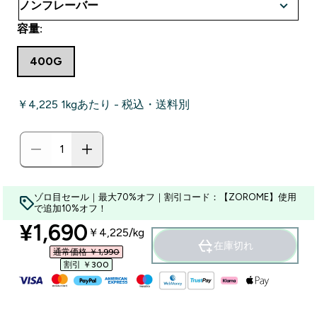
容量:
400G
￥4,225‎ 1kgあたり - 税込・送料別
ゾロ目セール｜最大70%オフ｜割引コード：【ZOROME】使用
で追加10%オフ！
discounted price
¥1,690‎
￥4,225‎/kg
在庫切れ
通常価格 ￥1,990‎
割引 ￥300‎