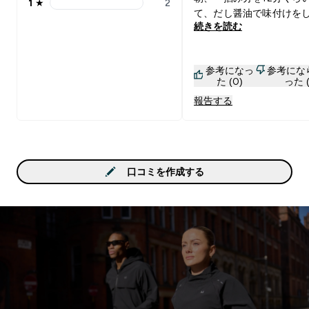
1
★
2
1 stars rating 2 reviews
て、だし醤油で味付けを
続きを読む
納豆、刻み海苔をかけて
いています。トマトソー
ーズソースも試しました
参考になっ
参考にな
油系の味が一番おいしい
た (0)
った (
ます。 かなり噛むので食
報告する
ありますし、ただ納豆ご
るより、こっちの方が全
です。 次回はちょっと多
入して、色々調理法を試
ます。
口コミを作成する