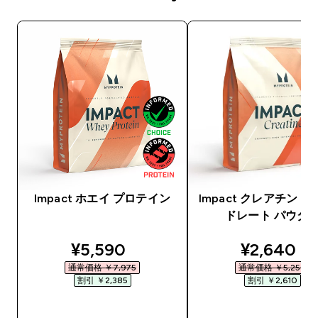
Impact ホエイ プロテイン
Impact クレアチン 
ドレート パウダ
discounted price
discounte
¥5,590‎
¥2,640‎
通常価格 ￥7,975‎
通常価格 ￥5,250‎
割引 ￥2,385‎
割引 ￥2,610‎
今すぐ購入
今すぐ購入