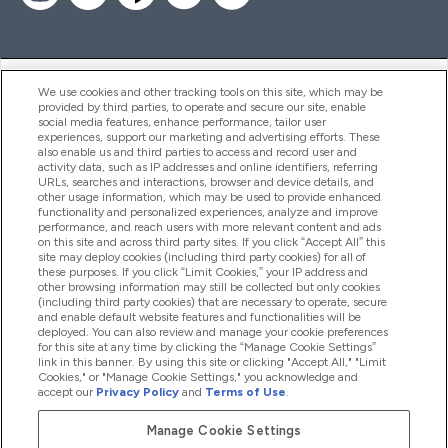
ヘルプ＆ガイド
We use cookies and other tracking tools on this site, which may be
provided by third parties, to operate and secure our site, enable
social media features, enhance performance, tailor user
experiences, support our marketing and advertising efforts. These
also enable us and third parties to access and record user and
商品について
activity data, such as IP addresses and online identifiers, referring
URLs, searches and interactions, browser and device details, and
other usage information, which may be used to provide enhanced
functionality and personalized experiences, analyze and improve
会社概要
performance, and reach users with more relevant content and ads
on this site and across third party sites. If you click “Accept All” this
site may deploy cookies (including third party cookies) for all of
these purposes. If you click “Limit Cookies,” your IP address and
特典＆ポイント
other browsing information may still be collected but only cookies
(including third party cookies) that are necessary to operate, secure
and enable default website features and functionalities will be
deployed. You can also review and manage your cookie preferences
for this site at any time by clicking the “Manage Cookie Settings”
2026 The Hut.com Ltd
link in this banner. By using this site or clicking "Accept All," "Limit
Cookies," or "Manage Cookie Settings," you acknowledge and
accept our
Privacy Policy
and
Terms of Use
.
Manage Cookie Settings