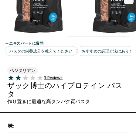
ベジタリアン
3 ＋件の口コミ
3 Reviews
2 out of 5 stars
ザック博士のハイプロテイン パス
タ
作り置きに最適な高タンパク質パスタ
味: