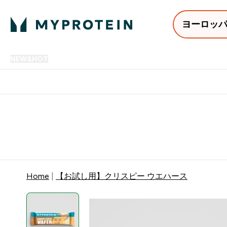
ヨーロッ
NEW&HOT
プロテイン
アミノ酸
サプリメント
プロテ
Enter NEW&HOT submenu
Enter プロテイン submenu
Enter アミノ酸 submenu
Enter サ
⌄
⌄
⌄
⌄
12,000円以上購入で送料無
Home
【お試し用】クリスピー ウエハース