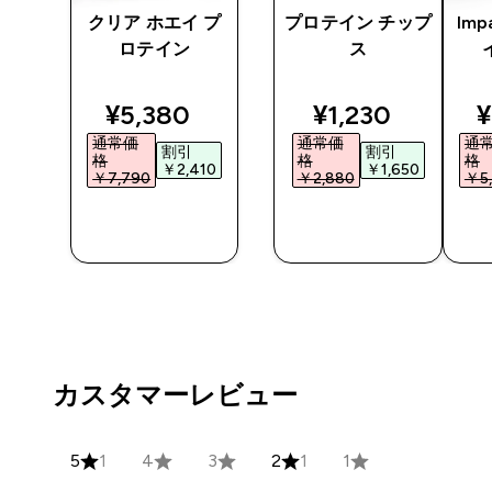
アチ
クリア ホエイ プ
プロテイン チップ
Imp
レー
ロテイン
ス
ted price
discounted price
discounted pri
d
¥5,380‎
¥1,230‎
¥
通常価
通常価
通
割引
割引
格
格
格
0‎
￥2,410‎
￥1,650‎
￥7,790‎
￥2,880‎
￥5,
今すぐ購
今すぐ購
入
入
カスタマーレビュー
5
1
4
3
2
1
1