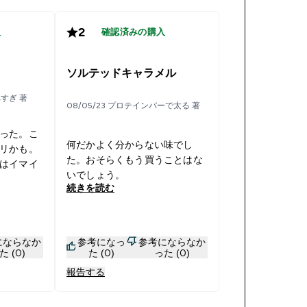
2
入
確認済みの購入
ソルテッドキャラメル
べすぎ 著
08/05/23 プロテインバーで太る 著
った。こ
何だかよく分からない味でし
リかも。
た。おそらくもう買うことはな
はイマイ
いでしょう。
続きを読む
にならなか
参考になっ
参考にならなか
た (0)
た (0)
った (0)
報告する