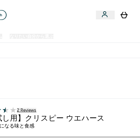
ch
ム
なりたい自分から選ぶ
クリアランスセール
日本製造商品
u
Enter プレミアム submenu
Enter なりたい自分から選ぶ submenu
En
⌄
⌄
⌄
欧州スポーツ栄養No.1ブランド*
2 ＋件の口コミ
2 Reviews
f 5 stars
試し用】クリスピー ウエハース
になる味と食感