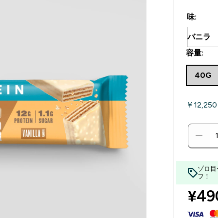
味:
容量:
40G
￥12,25
ゾロ目
フ！
¥490