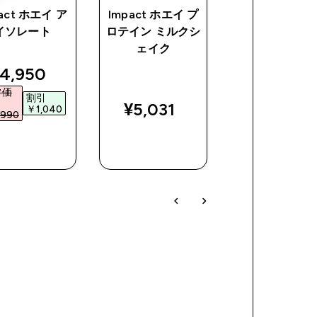
act ホエイ ア
Impact ホエイ プ
マイプロテイン
イソレート
ロテイン ミルクシ
ラスチック シ
ェイク
カー - クリア
ラック
ce
iscounted price
4,950‎
discoun
¥380‎
常価
割引
通常価格
割引
¥5,031‎
￥1,040‎
990‎
￥890‎
￥510
今すぐ購
今すぐ購
今すぐ購
入
入
入