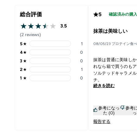
総合評価
5
確認済みの購
3.5
3.5 out of 5 stars
抹茶は美味しい
(2 reviews)
5
★
1
08/05/23 プロテイン食
5 stars rating 1 reviews
4
★
0
4 stars rating 0 reviews
抹茶は普通に美味しか
3
★
0
3 stars rating 0 reviews
れなら箱で買うのもア
2
★
1
2 stars rating 1 reviews
ソルテッドキャラメル
1
★
0
チ。
1 stars rating 0 reviews
続きを読む
参考になっ
参考
た (0)
っ
報告する