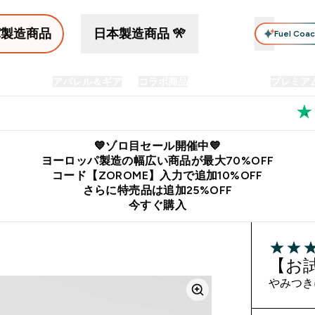
パ製造商品
日本製造商品 🎌
Fuel Coa
イン食品
アパレル＆ギア
コラボ商品
セット商品
プレミア
プリメント submenu
Enter プロテイン食品 submenu
Enter アパレル＆ギア submenu
Enter コラボ商品 submen
⌄
⌄
⌄
料
公式LINE追加で最新お得情報をゲット
公式アプリはこちら
💙ゾロ目セール開催中💙
ヨーロッパ製造の幅広い商品が最大70%OFF
コード【ZOROME】入力で追加10%OFF
さらに特売品は追加25%OFF
今すぐ購入
3.5 out o
【お
やみつき