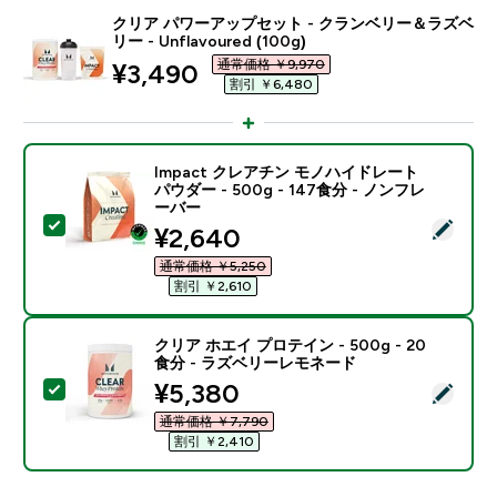
クリア パワーアップセット - クランベリー＆ラズベ
リー - Unflavoured (100g)
通常価格 ￥9,970‎
discounted price
¥3,490‎
割引 ￥6,480‎
Impact クレアチン モノハイドレート
パウダー - 500g - 147食分 - ノンフレ
ーバー
この商品を選択 - Impact クレアチン モノハイドレート パ
discounted price
¥2,640‎
通常価格 ￥5,250‎
割引 ￥2,610‎
クリア ホエイ プロテイン - 500g - 20
食分 - ラズベリーレモネード
discounted price
¥5,380‎
この商品を選択 - クリア ホエイ プロテイン - 500g -
通常価格 ￥7,790‎
割引 ￥2,410‎