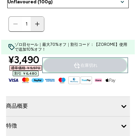
ゾロ目セール｜最大70%オフ｜割引コード：【ZOROME】使用
で追加10%オフ！
discounted price
¥3,490‎
在庫切れ
通常価格 ￥9,970‎
割引 ￥6,480‎
商品概要
特徴