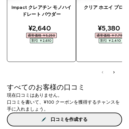
Impact クレアチン モノハイ
クリア ホエイ プロ
ドレート パウダー
discounted price
discounte
¥2,640‎
¥5,380‎
通常価格 ￥5,250‎
通常価格 ￥7,790‎
割引 ￥2,610‎
割引 ￥2,410‎
今すぐ購入
今すぐ購入
すべてのお客様の口コミ
現在口コミはありません。
口コミを書いて、¥100 クーポンを獲得するチャンスを
手に入れましょう。
口コミを作成する