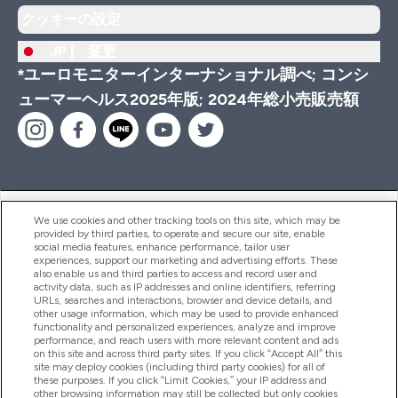
クッキーの設定
JP |
変更
*ユーロモニターインターナショナル調べ; コンシ
ューマーヘルス2025年版; 2024年総小売販売額
ヘルプ＆ガイド
We use cookies and other tracking tools on this site, which may be
provided by third parties, to operate and secure our site, enable
social media features, enhance performance, tailor user
experiences, support our marketing and advertising efforts. These
also enable us and third parties to access and record user and
商品について
activity data, such as IP addresses and online identifiers, referring
URLs, searches and interactions, browser and device details, and
other usage information, which may be used to provide enhanced
functionality and personalized experiences, analyze and improve
会社概要
performance, and reach users with more relevant content and ads
on this site and across third party sites. If you click “Accept All” this
site may deploy cookies (including third party cookies) for all of
these purposes. If you click “Limit Cookies,” your IP address and
特典＆ポイント
other browsing information may still be collected but only cookies