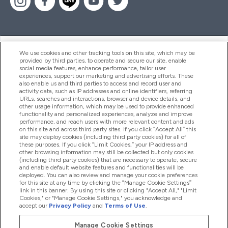
ヘルプ＆ガイド
We use cookies and other tracking tools on this site, which may be
provided by third parties, to operate and secure our site, enable
social media features, enhance performance, tailor user
experiences, support our marketing and advertising efforts. These
also enable us and third parties to access and record user and
商品について
activity data, such as IP addresses and online identifiers, referring
URLs, searches and interactions, browser and device details, and
other usage information, which may be used to provide enhanced
functionality and personalized experiences, analyze and improve
会社概要
performance, and reach users with more relevant content and ads
on this site and across third party sites. If you click “Accept All” this
site may deploy cookies (including third party cookies) for all of
these purposes. If you click “Limit Cookies,” your IP address and
特典＆ポイント
other browsing information may still be collected but only cookies
(including third party cookies) that are necessary to operate, secure
and enable default website features and functionalities will be
deployed. You can also review and manage your cookie preferences
for this site at any time by clicking the “Manage Cookie Settings”
2026 The Hut.com Ltd
link in this banner. By using this site or clicking "Accept All," "Limit
Cookies," or "Manage Cookie Settings," you acknowledge and
accept our
Privacy Policy
and
Terms of Use
.
Manage Cookie Settings