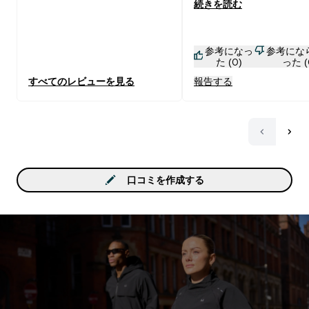
続きを読む
質、カロリー控えめなので
やつに気軽に食べれるの
いですし、 ねっちりして
参考になっ
参考にな
ごたえがあるので食後の
た (0)
った (
が高いです。 常温だと特
すべてのレビューを見る
報告する
コーディングが溶けやす
ご注意を。
口コミを作成する