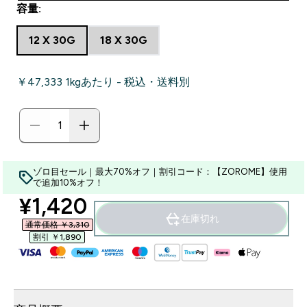
容量:
12 X 30G
18 X 30G
￥47,333‎ 1kgあたり - 税込・送料別
ゾロ目セール｜最大70%オフ｜割引コード：【ZOROME】使用
で追加10%オフ！
discounted price
¥1,420‎
在庫切れ
通常価格 ￥3,310‎
割引 ￥1,890‎