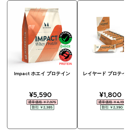
Impact ホエイ プロテイン
レイヤード プロテイン
discounted price
discounte
¥5,590‎
¥1,800‎
通常価格 ￥7,975‎
通常価格 ￥4,190‎
割引 ￥2,385‎
割引 ￥2,390‎
今すぐ購入
今すぐ購入