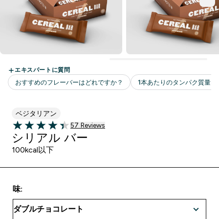
ベジタリアン
57 ＋件の口コミ
57 Reviews
4.42 out of 5 stars
シリアル バー
100kcal以下
味: