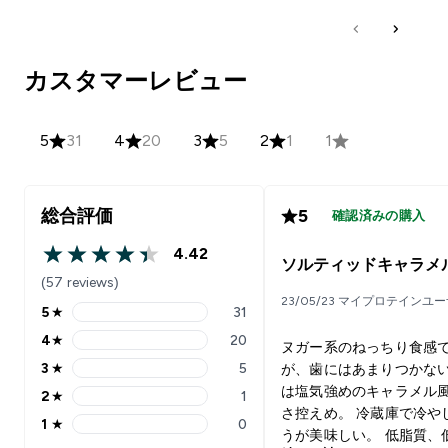
カスタマーレビュー
5
31
4
20
3
5
2
1
1
総合評価
5
確認済みの購入
4.42
4.42 out of 5 stars
ソルティッドキャラメ
(57 reviews)
23/05/23 マイプロテインユー
5
★
31
5 stars rating 31 reviews
4
★
20
ヌガー系のねっちり食感
4 stars rating 20 reviews
3
★
5
が、歯にはあまりつかない
3 stars rating 5 reviews
は塩気強めのキャラメル
2
★
1
2 stars rating 1 reviews
さ控えめ。 冷蔵庫で冷や
1
★
0
1 stars rating 0 reviews
うが美味しい。 低脂質、