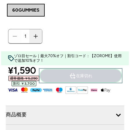
60GUMMIES
ゾロ目セール｜最大70%オフ｜割引コード：【ZOROME】使用
で追加10%オフ！
discounted price
¥1,590‎
在庫切れ
通常価格 ￥5,290‎
割引 ￥3,700‎
商品概要