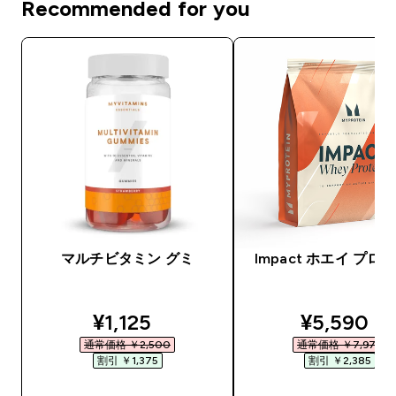
Recommended for you
マルチビタミン グミ
Impact ホエイ プロ
discounted price
discounte
¥1,125‎
¥5,590‎
通常価格 ￥2,500‎
通常価格 ￥7,975‎
割引 ￥1,375‎
割引 ￥2,385‎