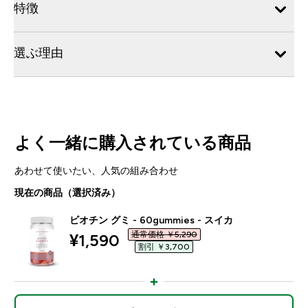
特徴
選ぶ理由
よく一緒に購入されている商品
あわせて使いたい、人気の組み合わせ
現在の商品（選択済み）
ビオチン グミ - 60gummies - スイカ
通常価格 ￥5,290‎
discounted price
¥1,590‎
割引 ￥3,700‎