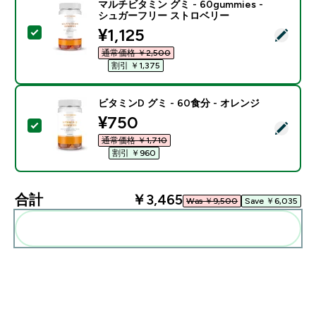
マルチビタミン グミ - 60gummies -
シュガーフリー ストロベリー
discounted price
¥1,125‎
この商品を選択 - マルチビタミン グミ - 60gummie
通常価格 ￥2,500‎
割引 ￥1,375‎
ビタミンD グミ - 60食分 - オレンジ
discounted price
¥750‎
この商品を選択 - ビタミンD グミ - 60食分 - オレンジ
通常価格 ￥1,710‎
割引 ￥960‎
合計
￥3,465‎
Was ￥9,500‎
Save ￥6,035‎
まとめてカートに入れる