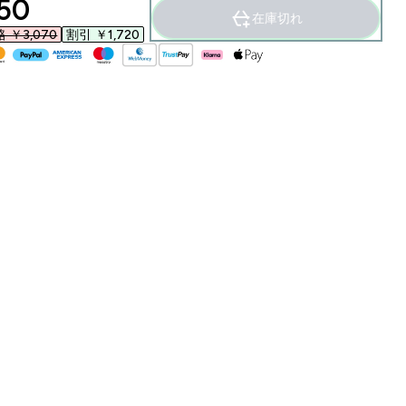
ounted price
50‎
在庫切れ
￥3,070‎
割引 ￥1,720‎