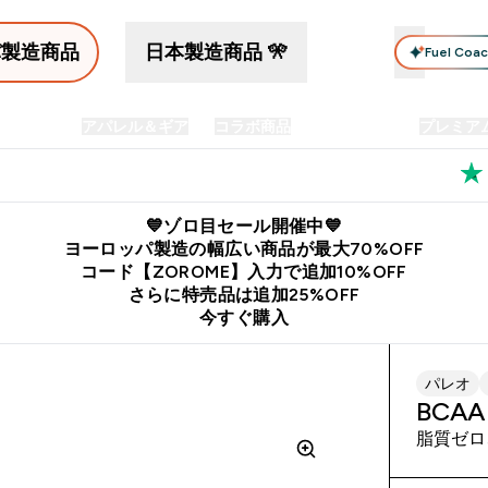
パ製造商品
日本製造商品 🎌
Fuel Coa
イン食品
アパレル＆ギア
コラボ商品
セット商品
プレミア
プリメント submenu
Enter プロテイン食品 submenu
Enter アパレル＆ギア submenu
Enter コラボ商品 submen
⌄
⌄
⌄
料
公式LINE追加で最新お得情報をゲット
公式アプリはこちら
💙ゾロ目セール開催中💙
ヨーロッパ製造の幅広い商品が最大70%OFF
コード【ZOROME】入力で追加10%OFF
さらに特売品は追加25%OFF
今すぐ購入
パレオ
BCA
脂質ゼロ