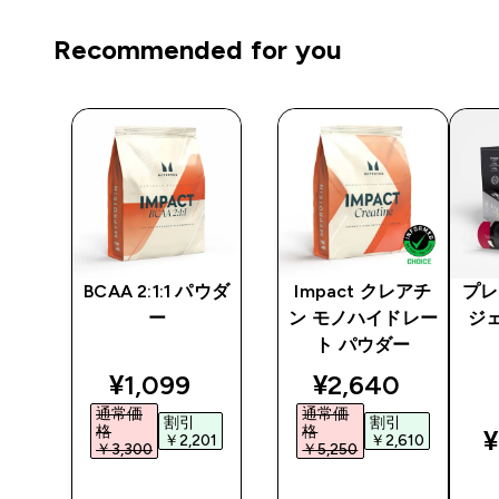
Recommended for you
 プ
BCAA 2:1:1 パウダ
Impact クレアチ
プレ
ー
ン モノハイドレー
ジェ
ト パウダー
ted price
discounted price
discounted pri
¥1,099‎
¥2,640‎
通常価
通常価
割引
割引
格
格
¥
5‎
￥2,201‎
￥2,610‎
￥3,300‎
￥5,250‎
今すぐ購
今すぐ購