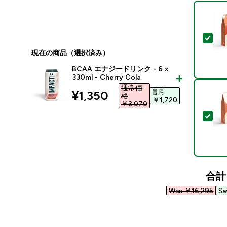
この
現在の商品（選択済み）
BCAA エナジードリンク - 6 x
330ml - Cherry Cola
通常価
割引
discounted price
¥1,350‎
格
￥1,720‎
￥3,070‎
この
合計
Was ￥16,295‎
Sa