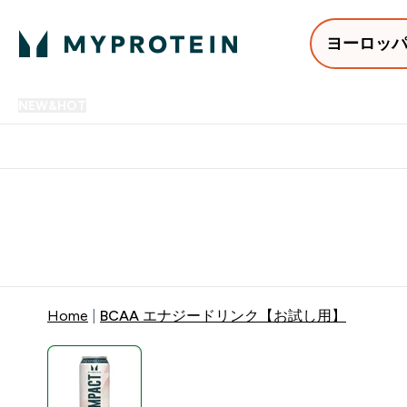
ヨーロッ
NEW&HOT
プロテイン
アミノ酸
サプリメント
プロテ
Enter NEW&HOT submenu
Enter プロテイン submenu
Enter アミノ酸 submenu
Enter サ
⌄
⌄
⌄
⌄
12,000円以上購入で送料無
Home
BCAA エナジードリンク【お試し用】