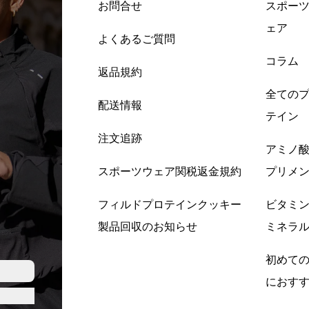
お問合せ
スポー
ェア
よくあるご質問
コラム
返品規約
全ての
配送情報
テイン
注文追跡
アミノ
スポーツウェア関税返金規約
プリメ
フィルドプロテインクッキー
ビタミ
製品回収のお知らせ
ミネラ
初めて
におす