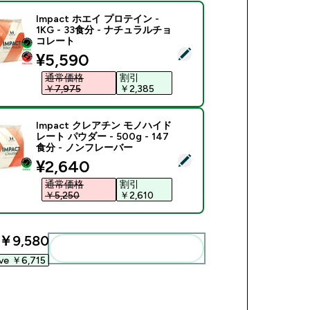
Impact ホエイ プロテイン -
1KG - 33食分 - ナチュラルチョ
コレート
商品を選択 - Impact ホエイ プロテイン - 1KG - 33食分 -
discounted price
¥5,590‎
通常価格
割引
￥7,975‎
￥2,385‎
Impact クレアチン モノハイド
レート パウダー - 500g - 147
食分 - ノンフレーバー
商品を選択 - Impact クレアチン モノハイドレート パウダー - 5
discounted price
¥2,640‎
通常価格
割引
￥5,250‎
￥2,610‎
￥9,580‎
まとめてカートに入れる
ve ￥6,715‎