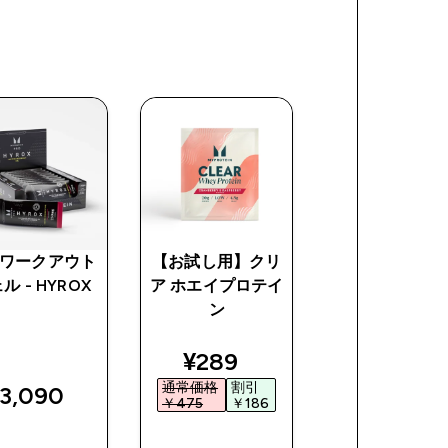
ワークアウト
【お試し用】クリ
プロテイン チ
ル - HYROX
ア ホエイプロテイ
ス
ン
ce
discoun
¥1,230‎
discounted price
¥289‎
通常価
割引
通常価格
割引
格
3,090‎
￥1,65
￥475‎
￥186‎
￥2,880‎
今すぐ購
今すぐ購
今すぐ購