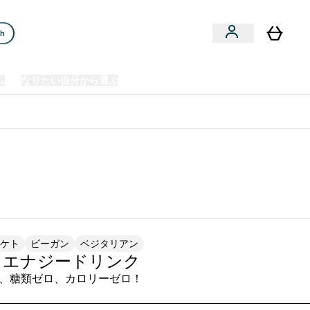
ch
ム
なりたい自分から選ぶ
クリアランスセール
日本製造商品
u
Enter プレミアム submenu
Enter なりたい自分から選ぶ submenu
En
⌄
⌄
⌄
欧州スポーツ栄養No.1ブランド*
ケト
ビーガン
ベジタリアン
A エナジードリンク
、糖類ゼロ、カロリーゼロ！