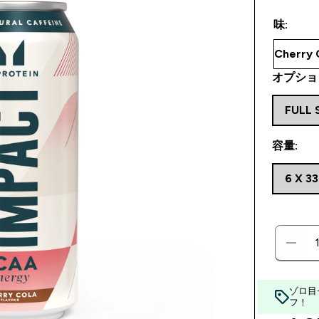
味:
オプショ
FULL 
容量:
6 X 3
ゾロ目
フ！