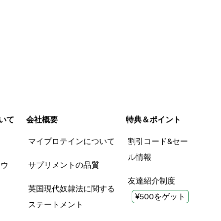
出てってしまった分の水分補給
報告する
報告する
も気をつけたいです。 水にもお
湯にも溶けませんでした。 ヨー
グルトに混ぜて摂取するのがお
すすめです。（ヨーグルトでも
ザリザリと粉感すごいです） マ
グネシウム不足がこの商品で解
決されてるという実感はあまり
ないですが、腸内環境改善には
役立ってると感じます。
いて
会社概要
特典＆ポイント
品
マイプロテインについて
割引コード&セー
ル情報
ツウ
サプリメントの品質
友達紹介制度
英国現代奴隷法に関する
¥500をゲット
ステートメント