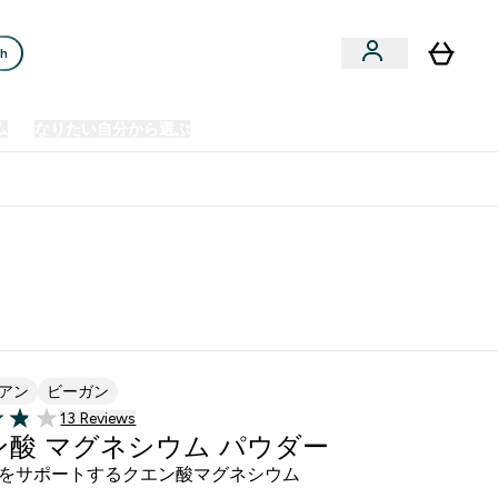
ch
ム
なりたい自分から選ぶ
クリアランスセール
日本製造商品
u
Enter プレミアム submenu
Enter なりたい自分から選ぶ submenu
En
⌄
⌄
⌄
欧州スポーツ栄養No.1ブランド*
アン
ビーガン
13 ＋件の口コミ
13 Reviews
of 5 stars
ン酸 マグネシウム パウダー
をサポートするクエン酸マグネシウム