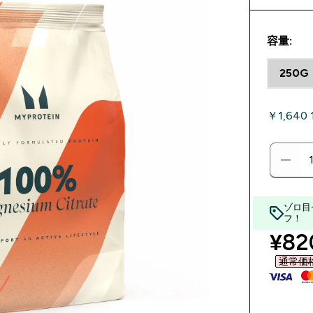
容量:
250G
￥1,640
ゾロ目
フ！
disc
¥820
通常価格 