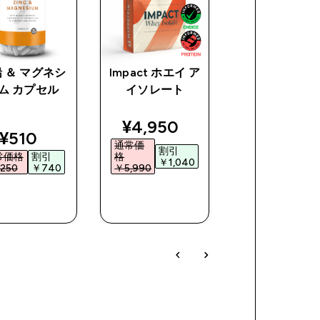
 ＆ マグネシ
Impact ホエイ ア
BCAA 2:1:1 
ム カプセル
イソレート
ー
ce
discounted price
discoun
¥4,950‎
¥1,099‎
discounted price
¥510‎
通常価
通常価
割引
割引
常価格
割引
格
格
￥1,040‎
￥2,20
250‎
￥740‎
￥5,990‎
￥3,300‎
今すぐ購
今すぐ購
今すぐ購
入
入
入