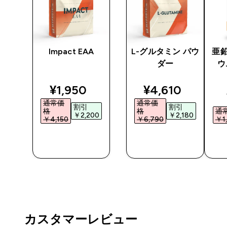
アチ
Impact EAA
L-グルタミン パウ
亜鉛
レー
ダー
ウ
ted price
discounted price
discounted pri
¥1,950‎
¥4,610‎
通常価
通常価
割引
割引
格
格
通
0‎
￥2,200‎
￥2,180‎
￥4,150‎
￥6,790‎
￥1,
今すぐ購
今すぐ購
入
入
カスタマーレビュー