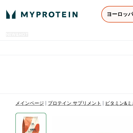
ヨーロッ
NEW&HOT
プロテイン
アミノ酸
サプリメント
プロテ
Enter NEW&HOT submenu
Enter プロテイン submenu
Enter アミノ酸 submenu
Enter サ
⌄
⌄
⌄
⌄
12,000円以上購入で送料無
メインページ
プロテイン サプリメント
ビタミン&ミ