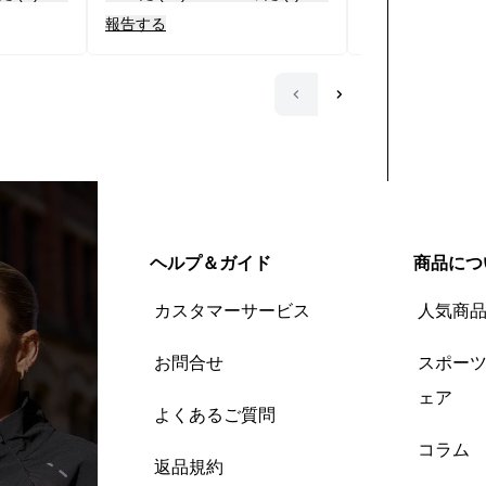
ン酸マグネシウムは吸収性も良
報告する
報告する
く、味もないため、プロテイン
やドリンクに混ぜて飲むことが
できます。 様々な栄養素の補酵
素として働く作用があるため、
色々なサプリメントを摂ってい
るのに効果が出なかったり、 体
の調子がいまいち良くない、不
安症状があったり腸内の調子が
良くない場合は試してみるとい
いでしょう。 摂る場合は欠乏し
ヘルプ＆ガイド
商品につ
やすい朝や就寝前がおすすめで
す。1g×2回飲めば欠乏していた
カスタマーサービス
人気商
場合は効果を感じられるはずで
す。
お問合せ
スポー
ェア
よくあるご質問
コラム
返品規約