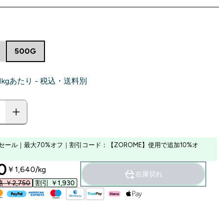
500G
‎ 1kgあたり - 税込・送料別
セール｜最大70%オフ｜割引コード：【ZOROME】使用で追加10%オ
ounted price
‎
￥1,640‎/kg
在庫切れ
￥2,750‎
割引 ￥1,930‎