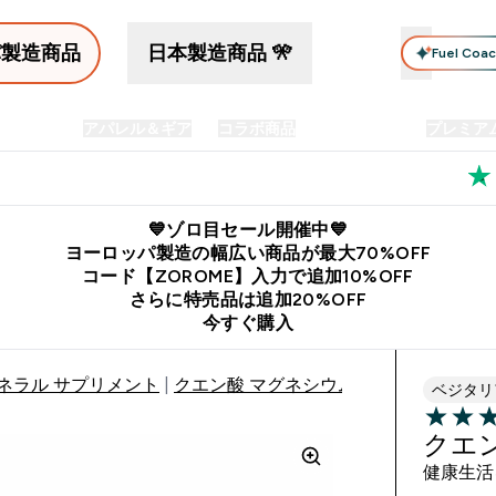
パ製造商品
日本製造商品 🎌
Fuel Coa
イン食品
アパレル＆ギア
コラボ商品
セット商品
プレミア
プリメント submenu
Enter プロテイン食品 submenu
Enter アパレル＆ギア submenu
Enter コラボ商品 submen
⌄
⌄
⌄
料
公式LINE追加で最新お得情報をゲット
公式アプリはこちら
💙ゾロ目セール開催中💙
ヨーロッパ製造の幅広い商品が最大70%OFF
コード【ZOROME】入力で追加10%OFF
さらに特売品は追加20%OFF
今すぐ購入
ネラル サプリメント
クエン酸 マグネシウム パウダー
ベジタリ
3.85 out 
クエ
健康生活