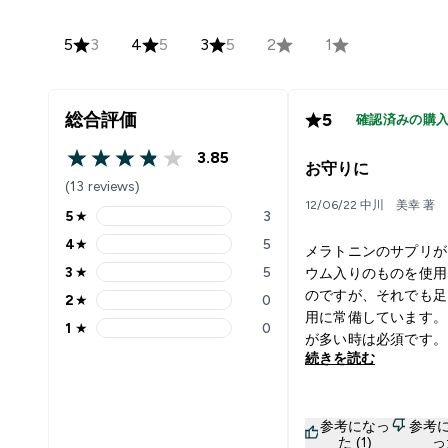
5
3
4
5
3
5
2
1
総合評価
5
確認済みの購
3.85
3.85 out of 5 stars
お守りに
(13 reviews)
12/06/22 中川 美幸 著
5
★
3
5 stars rating 3 reviews
4
★
5
メラトニンのサプリが
4 stars rating 5 reviews
3
★
5
ウム入りのものを使用
3 stars rating 5 reviews
のですが、それでも足
2
★
0
2 stars rating 0 reviews
用に常備しています。
1
★
0
1 stars rating 0 reviews
が多い時は必須です。
続きを読む
参考になっ
参考
た (1)
っ