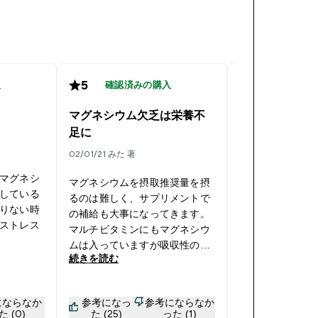
5
5
入
確認済みの購入
確認済み
マグネシウム欠乏は栄養不
ずっと飲み続
足に
03/10/19 体脂肪
02/01/21 みた 著
マグネシ
効果の有無はわ
マグネシウムを摂取推奨量を摂
している
モチベーション
るのは難しく、サプリメントで
りない時
てます。 飲んだ
の補給も大事になってきます。
ストレス
グは体が喜んで
マルチビタミンにもマグネシウ
まずにはいられ
ムは入っていますが吸収性の悪
続きを読む
続きを読む
い酸化マグネシウムであること
が多いため、 マグネシウムを摂
っているようで摂れていないケ
にならなか
参考になっ
参考にならなか
参考になっ
ースもあります。 こちらのクエ
た (0)
た (25)
った (1)
た (4)